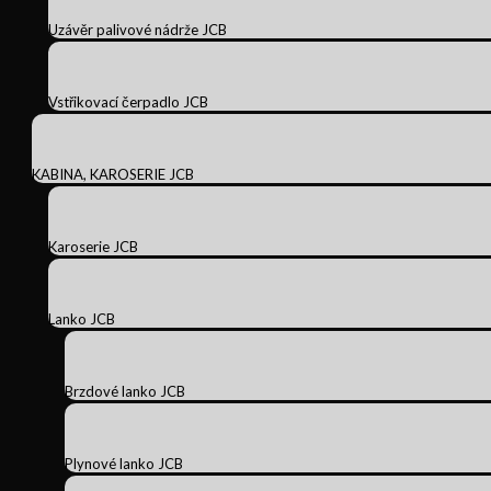
Uzávěr palivové nádrže JCB
Vstřikovací čerpadlo JCB
KABINA, KAROSERIE JCB
Karoserie JCB
Lanko JCB
Brzdové lanko JCB
Plynové lanko JCB