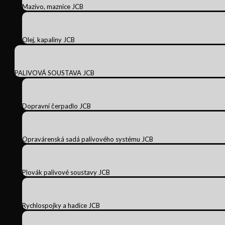
Mazivo, maznice JCB
Olej, kapaliny JCB
PALIVOVÁ SOUSTAVA JCB
Dopravní čerpadlo JCB
Opravárenská sadá palivového systému JCB
Plovák palivové soustavy JCB
Rychlospojky a hadice JCB