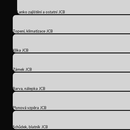
Lanko zajištění a ostatní JCB
Topení, klimatizace JCB
Klika JCB
Zámek JCB
Barva, nálepka JCB
Plynová vzpěra JCB
Schůdek, blatník JCB