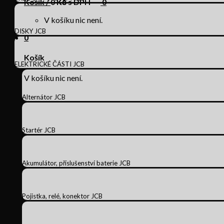
Košík /
0
Kč s DPH
0
V košíku nic není.
DISKY JCB
0
Košík
ELEKTRICKÉ ČÁSTI JCB
V košíku nic není.
Alternátor JCB
Startér JCB
Akumulátor, příslušenství baterie JCB
Pojistka, relé, konektor JCB