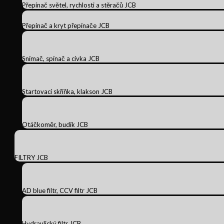
Přepínač světel, rychlosti a stěračů JCB
Přepínač a kryt přepínače JCB
Snímač, spínač a cívka JCB
Startovací skříňka, klakson JCB
Otáčkoměr, budík JCB
FILTRY JCB
AD blue filtr, CCV filtr JCB
Hydraulický filtr JCB