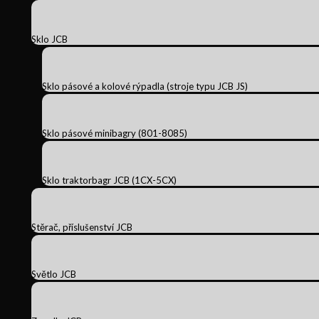
Sklo JCB
Sklo pásové a kolové rýpadla (stroje typu JCB JS)
Sklo pásové minibagry (801-8085)
Sklo traktorbagr JCB (1CX-5CX)
Stěrač, příslušenství JCB
Světlo JCB