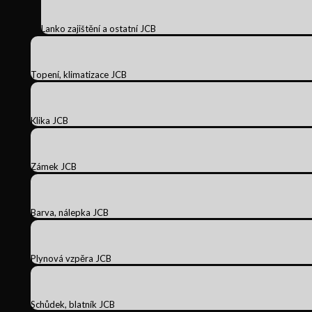
Lanko zajištění a ostatní JCB
Topení, klimatizace JCB
Klika JCB
Zámek JCB
Barva, nálepka JCB
Plynová vzpěra JCB
Schůdek, blatník JCB