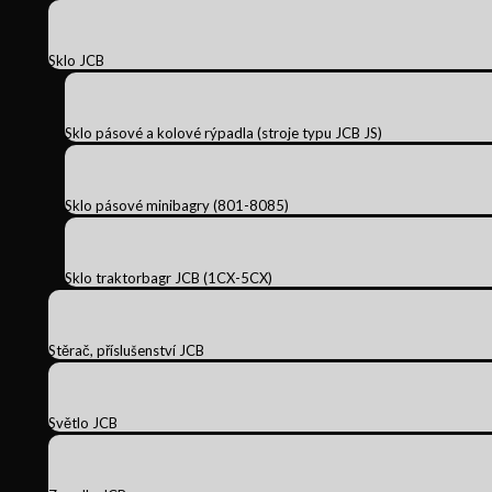
Sklo JCB
Sklo pásové a kolové rýpadla (stroje typu JCB JS)
Sklo pásové minibagry (801-8085)
Sklo traktorbagr JCB (1CX-5CX)
Stěrač, příslušenství JCB
Světlo JCB