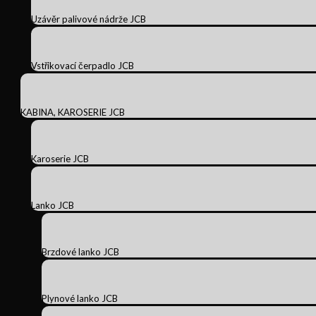
Uzávěr palivové nádrže JCB
Vstřikovací čerpadlo JCB
KABINA, KAROSERIE JCB
Karoserie JCB
Lanko JCB
Brzdové lanko JCB
Plynové lanko JCB