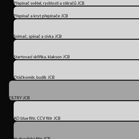
Přepínač světel, rychlosti a stěračů JCB
Přepínač a kryt přepínače JCB
Snímač, spínač a cívka JCB
Startovací skříňka, klakson JCB
Otáčkoměr, budík JCB
FILTRY JCB
AD blue filtr, CCV filtr JCB
Hydraulický filtr JCB