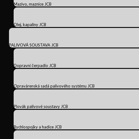
Mazivo, maznice JCB
Olej, kapaliny JCB
PALIVOVÁ SOUSTAVA JCB
Dopravní čerpadlo JCB
Opravárenská sadá palivového systému JCB
Plovák palivové soustavy JCB
Rychlospojky a hadice JCB