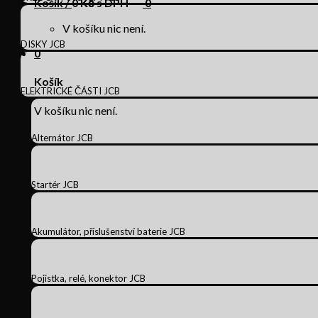
Košík /
0
Kč s DPH
0
V košíku nic není.
DISKY JCB
0
Košík
ELEKTRICKÉ ČÁSTI JCB
V košíku nic není.
Alternátor JCB
Startér JCB
Akumulátor, příslušenství baterie JCB
Pojistka, relé, konektor JCB