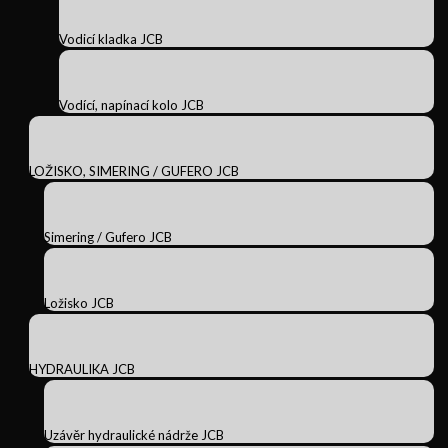
Vodicí kladka JCB
Vodící, napínací kolo JCB
LOŽISKO, SIMERING / GUFERO JCB
Simering / Gufero JCB
Ložisko JCB
HYDRAULIKA JCB
Uzávěr hydraulické nádrže JCB