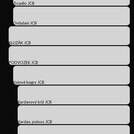
Zrcadlo JCB
Ovládaní JCB
KLUZÁK JCB
PODVOZEK JCB
Kolové bagry JCB
Kardanový kríž JCB
Kardan, poloos JCB