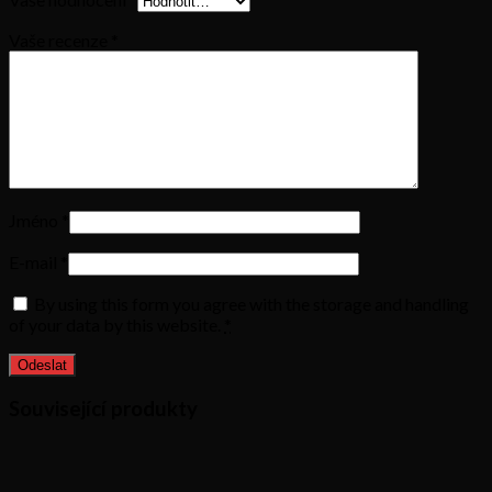
Vaše recenze
*
Jméno
*
E-mail
*
By using this form you agree with the storage and handling
of your data by this website.
*
Související produkty