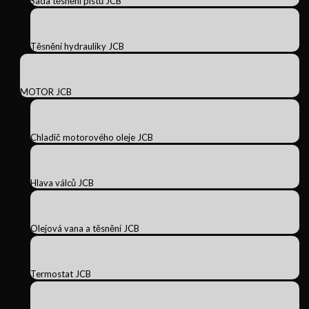
Sada těsnění pístů JCB
Těsnění hydrauliky JCB
MOTOR JCB
Chladič motorového oleje JCB
Hlava válců JCB
Olejová vana a těsnění JCB
Termostat JCB