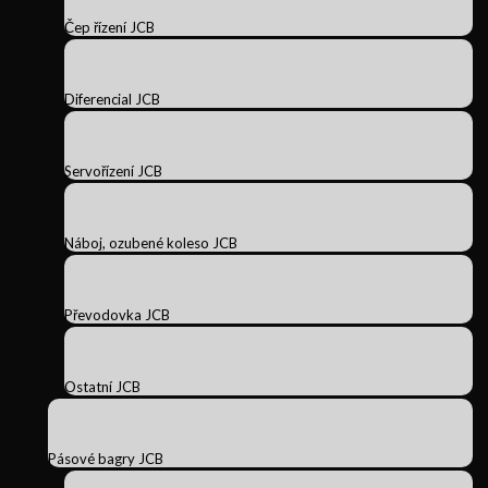
Čep řízení JCB
Diferencial JCB
Servořízení JCB
Náboj, ozubené koleso JCB
Převodovka JCB
Ostatní JCB
Pásové bagry JCB