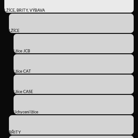
LŽÍCE, BRITY, VÝBAVA
LŽÍCE
Lžíce JCB
Lžíce CAT
Lžíce CASE
Uchycení lžíce
BŘITY