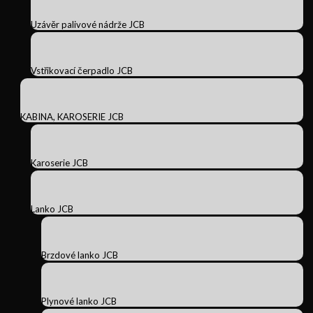
Uzávěr palivové nádrže JCB
Vstřikovací čerpadlo JCB
KABINA, KAROSERIE JCB
Karoserie JCB
Lanko JCB
Brzdové lanko JCB
Plynové lanko JCB