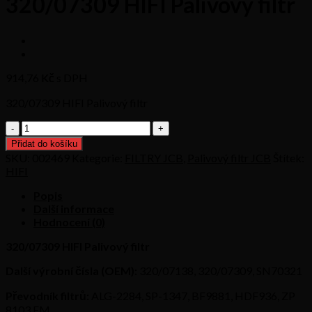
320/07309 HIFI Palivový filtr
914,76
Kč s DPH
320/07309 HIFI Palivový filtr
320/07309
HIFI
Přidat do košíku
Palivový
SKU:
002469
Kategorie:
FILTRY JCB
,
Palivový filtr JCB
Štítek:
filtr
HIFI
množství
Popis
Další informace
Hodnocení (0)
320/07309 HIFI Palivový filtr
Další výrobní čísla (OEM):
320/07138, 320/07309, SN70321
Převodník filtrů:
ALG-2284, SP-1347, BF9881, HDF936, ZP
8103 FM