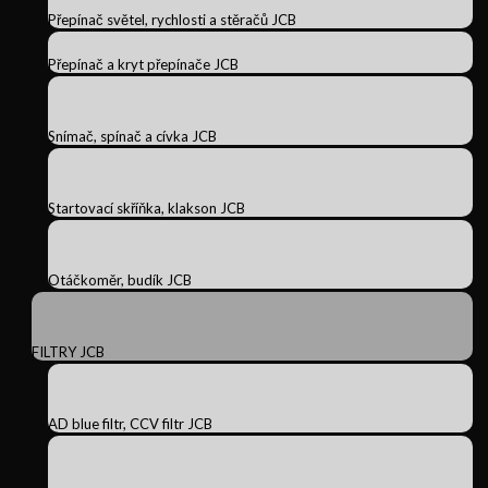
Přepínač světel, rychlosti a stěračů JCB
Přepínač a kryt přepínače JCB
Snímač, spínač a cívka JCB
Startovací skříňka, klakson JCB
Otáčkoměr, budík JCB
FILTRY JCB
AD blue filtr, CCV filtr JCB