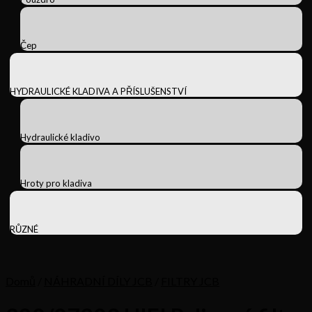
Čep
HYDRAULICKÉ KLADIVA A PŘÍSLUŠENSTVÍ
Hydraulické kladivo
Hroty pro kladiva
RŮZNÉ
Domů
/
NÁHRADNÍ DÍLY JCB
/
FILTRY JCB