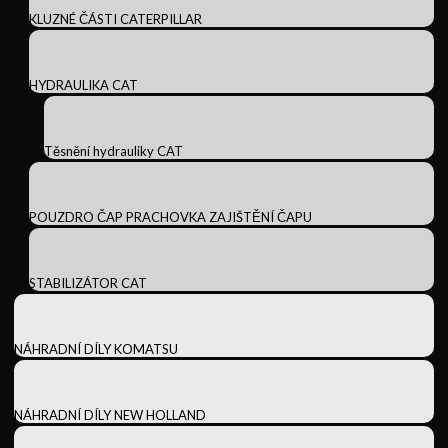
KLUZNÉ ČÁSTI CATERPILLAR
HYDRAULIKA CAT
Těsnění hydrauliky CAT
POUZDRO ČAP PRACHOVKA ZAJIŠTĚNÍ ČAPU
STABILIZÁTOR CAT
NÁHRADNÍ DÍLY KOMATSU
NÁHRADNÍ DÍLY NEW HOLLAND