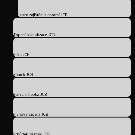
Lanko zajištění a ostatní JCB
Topení, klimatizace JCB
Klika JCB
Zámek JCB
Barva, nálepka JCB
Plynová vzpěra JCB
Schůdek, blatník JCB