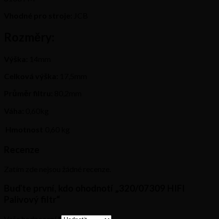
Vhodné pro stroje:
JCB
Rozměry:
Výška:
14mm
Celková výška:
17,5mm
Průměr filtru:
80,2mm
Váha:
0,60kg
Hmotnost
0,60 kg
Recenze
Zatím zde nejsou žádné recenze.
Buďte první, kdo ohodnotí „320/07309 HIFI
Palivový filtr“
Vaše hodnocení
*