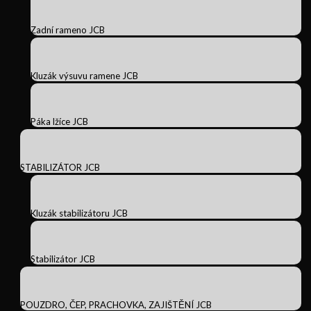
Zadní rameno JCB
Kluzák výsuvu ramene JCB
Páka lžíce JCB
STABILIZÁTOR JCB
Kluzák stabilizátoru JCB
Stabilizátor JCB
POUZDRO, ČEP, PRACHOVKA, ZAJIŠTĚNÍ JCB