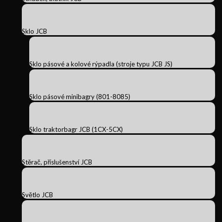
Sklo JCB
Sklo pásové a kolové rýpadla (stroje typu JCB JS)
Sklo pásové minibagry (801-8085)
Sklo traktorbagr JCB (1CX-5CX)
Stěrač, příslušenství JCB
Světlo JCB