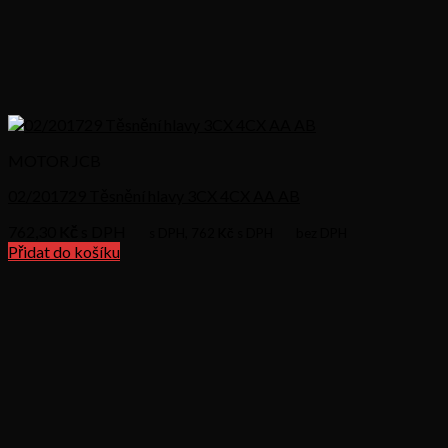
MOTOR JCB
02/201729 Těsnění hlavy 3CX 4CX AA AB
762,30
Kč s DPH
s DPH,
762
Kč s DPH
bez DPH
Přidat do košíku