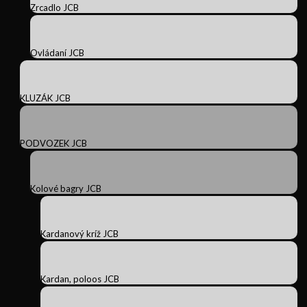
Zrcadlo JCB
Ovládaní JCB
KLUZÁK JCB
PODVOZEK JCB
Kolové bagry JCB
Kardanový kríž JCB
Kardan, poloos JCB