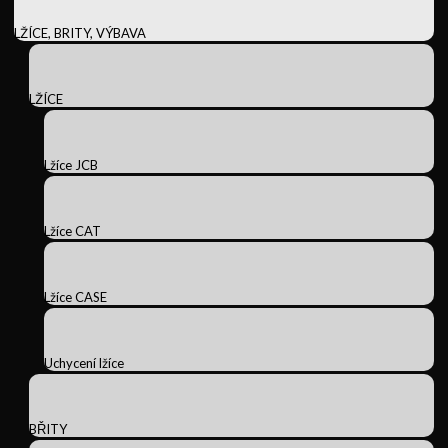
LŽÍCE, BRITY, VÝBAVA
LŽÍCE
Lžíce JCB
Lžíce CAT
Lžíce CASE
Uchycení lžíce
BŘITY