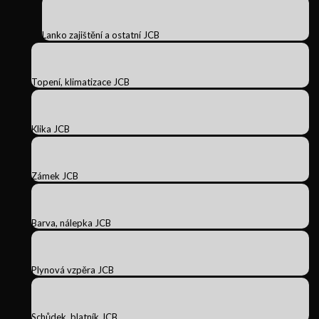
Lanko zajištění a ostatní JCB
Topení, klimatizace JCB
Klika JCB
Zámek JCB
Barva, nálepka JCB
Plynová vzpěra JCB
Schůdek, blatník JCB