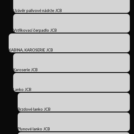
Uzávěr palivové nádrže JCB
Vstřikovací čerpadlo JCB
KABINA, KAROSERIE JCB
Karoserie JCB
Lanko JCB
Brzdové lanko JCB
Plynové lanko JCB