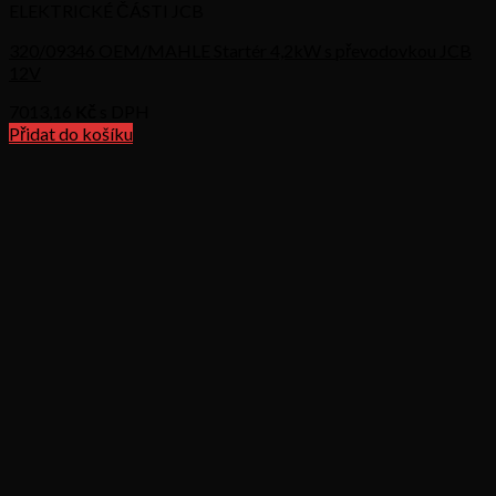
ELEKTRICKÉ ČÁSTI JCB
320/09346 OEM/MAHLE Startér 4,2kW s převodovkou JCB
12V
7013,16
Kč s DPH
Přidat do košíku