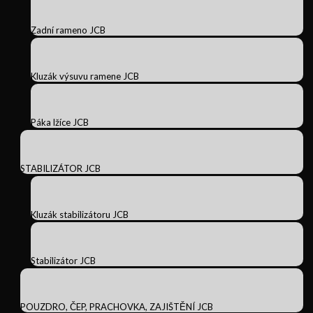
Zadní rameno JCB
Kluzák výsuvu ramene JCB
Páka lžíce JCB
STABILIZÁTOR JCB
Kluzák stabilizátoru JCB
Stabilizátor JCB
POUZDRO, ČEP, PRACHOVKA, ZAJIŠTĚNÍ JCB