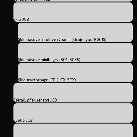
Sklo JCB
Sklo pásové a kolové rýpadla (stroje typu JCB JS)
Sklo pásové minibagry (801-8085)
Sklo traktorbagr JCB (1CX-5CX)
Stěrač, příslušenství JCB
Světlo JCB