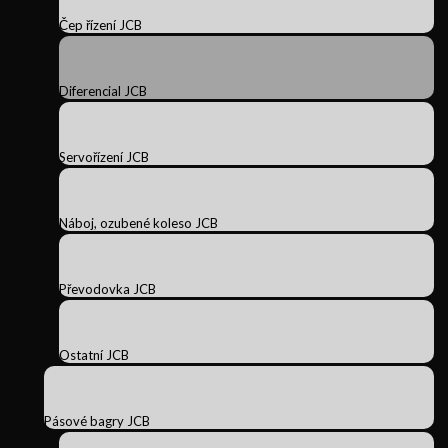
Čep řízení JCB
Diferencial JCB
Servořízení JCB
Náboj, ozubené koleso JCB
Převodovka JCB
Ostatní JCB
Pásové bagry JCB