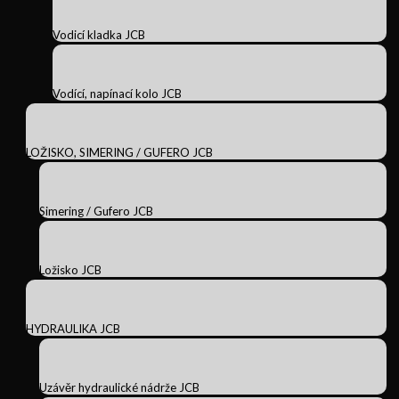
Vodicí kladka JCB
Vodící, napínací kolo JCB
LOŽISKO, SIMERING / GUFERO JCB
Simering / Gufero JCB
Ložisko JCB
HYDRAULIKA JCB
Uzávěr hydraulické nádrže JCB