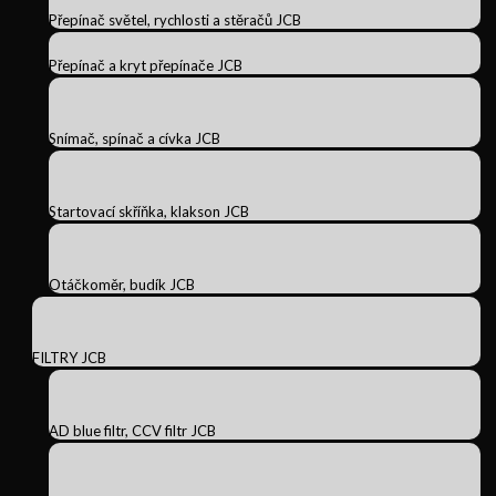
Přepínač světel, rychlosti a stěračů JCB
Přepínač a kryt přepínače JCB
Snímač, spínač a cívka JCB
Startovací skříňka, klakson JCB
Otáčkoměr, budík JCB
FILTRY JCB
AD blue filtr, CCV filtr JCB