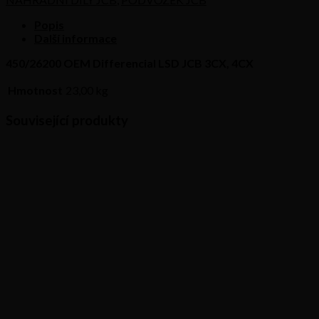
JCB
3CX,
Popis
4CX
Další informace
množství
450/26200 OEM Differencial LSD JCB 3CX, 4CX
Hmotnost
23,00 kg
Související produkty