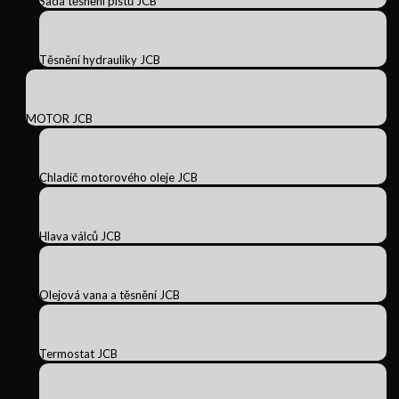
Sada těsnění pístů JCB
Těsnění hydrauliky JCB
MOTOR JCB
Chladič motorového oleje JCB
Hlava válců JCB
Olejová vana a těsnění JCB
Termostat JCB