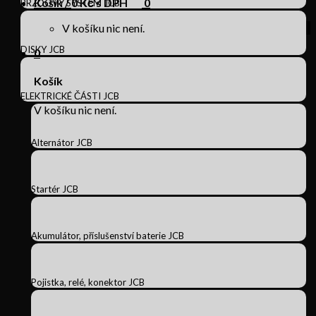
Košík /
0
Kč s DPH
0
BRZDOVÝ SYSTÉM JCB
V košíku nic není.
DISKY JCB
0
Košík
ELEKTRICKÉ ČÁSTI JCB
V košíku nic není.
Alternátor JCB
Startér JCB
Akumulátor, příslušenství baterie JCB
Pojistka, relé, konektor JCB