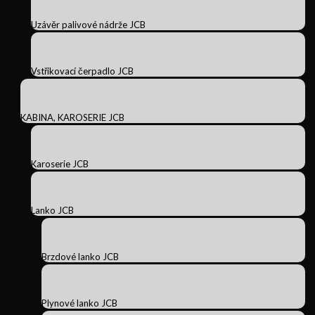
Uzávěr palivové nádrže JCB
Vstřikovací čerpadlo JCB
KABINA, KAROSERIE JCB
Karoserie JCB
Lanko JCB
Brzdové lanko JCB
Plynové lanko JCB