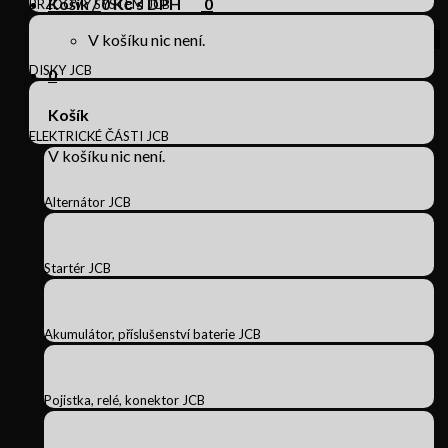
Košík /
0
Kč s DPH
0
BRZDOVÝ SYSTÉM JCB
V košíku nic není.
DISKY JCB
0
Košík
ELEKTRICKÉ ČÁSTI JCB
V košíku nic není.
Alternátor JCB
Startér JCB
Akumulátor, příslušenství baterie JCB
Pojistka, relé, konektor JCB