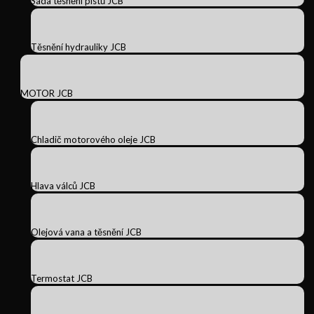
Sada těsnění pístů JCB
Těsnění hydrauliky JCB
MOTOR JCB
Chladič motorového oleje JCB
Hlava válců JCB
Olejová vana a těsnění JCB
Termostat JCB