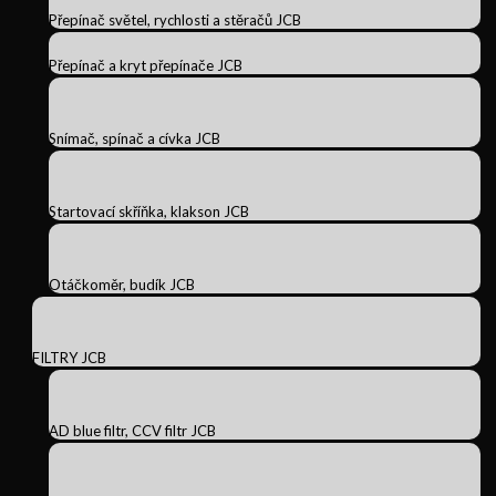
Přepínač světel, rychlosti a stěračů JCB
Přepínač a kryt přepínače JCB
Snímač, spínač a cívka JCB
Startovací skříňka, klakson JCB
Otáčkoměr, budík JCB
FILTRY JCB
AD blue filtr, CCV filtr JCB