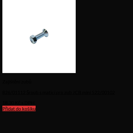
Zajištění zubů
826/01112 Šroub s maticí pro zub JCB mini 522/00102
18,30
Kč s DPH
Přidat do košíku