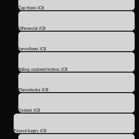
Čep řízení JCB
Diferencial JCB
Servořízení JCB
Náboj, ozubené koleso JCB
Převodovka JCB
Ostatní JCB
Pásové bagry JCB