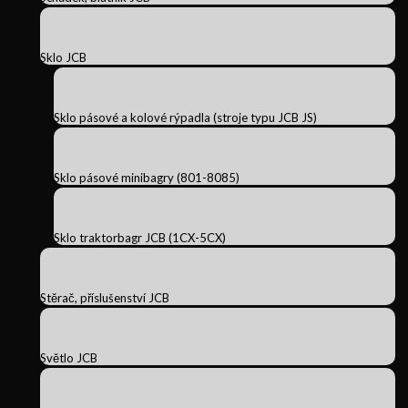
Sklo JCB
Sklo pásové a kolové rýpadla (stroje typu JCB JS)
Sklo pásové minibagry (801-8085)
Sklo traktorbagr JCB (1CX-5CX)
Stěrač, příslušenství JCB
Světlo JCB