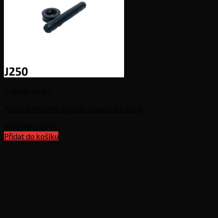
Zajištění zubů
9J2258/8E6259 Zajištění zubu CAT J250
83,85
Kč s DPH
Přidat do košíku