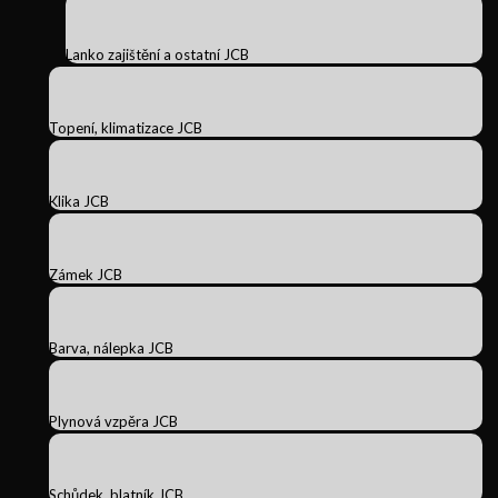
Lanko zajištění a ostatní JCB
Topení, klimatizace JCB
Klika JCB
Zámek JCB
Barva, nálepka JCB
Plynová vzpěra JCB
Schůdek, blatník JCB