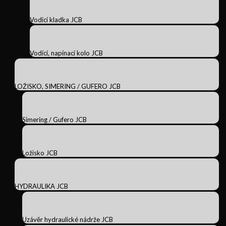
Vodicí kladka JCB
Vodící, napínací kolo JCB
LOŽISKO, SIMERING / GUFERO JCB
Simering / Gufero JCB
Ložisko JCB
HYDRAULIKA JCB
Uzávěr hydraulické nádrže JCB