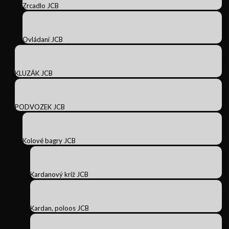
Zrcadlo JCB
Ovládaní JCB
KLUZÁK JCB
PODVOZEK JCB
Kolové bagry JCB
Kardanový kríž JCB
Kardan, poloos JCB