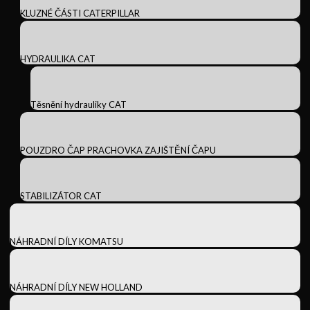
KLUZNÉ ČÁSTI CATERPILLAR
HYDRAULIKA CAT
Těsnění hydrauliky CAT
POUZDRO ČAP PRACHOVKA ZAJIŠTĚNÍ ČAPU
STABILIZÁTOR CAT
NÁHRADNÍ DÍLY KOMATSU
NÁHRADNÍ DÍLY NEW HOLLAND