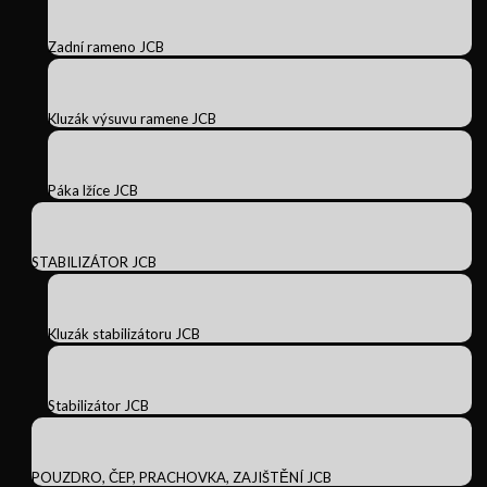
Zadní rameno JCB
Kluzák výsuvu ramene JCB
Páka lžíce JCB
STABILIZÁTOR JCB
Kluzák stabilizátoru JCB
Stabilizátor JCB
POUZDRO, ČEP, PRACHOVKA, ZAJIŠTĚNÍ JCB