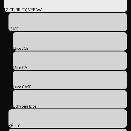
LŽÍCE, BRITY, VÝBAVA
LŽÍCE
Lžíce JCB
Lžíce CAT
Lžíce CASE
Uchycení lžíce
BŘITY