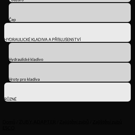
Čep
HYDRAULICKÉ KLADIVA A PŘÍSLUŠENSTVÍ
Hydraulické kladivo
Hroty pro kladiva
RŮZNÉ
Domů
/
ZUBY, ADAPTER
/
Zajištění zubů
/
Zajištění zubů
ESCO