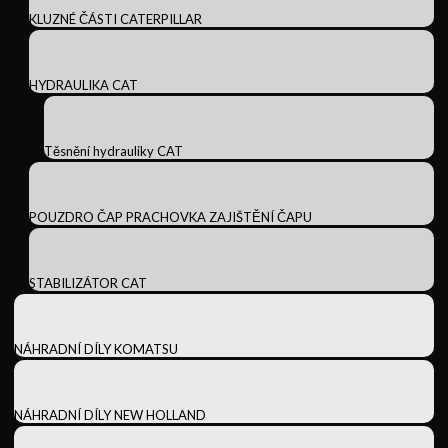
KLUZNÉ ČÁSTI CATERPILLAR
HYDRAULIKA CAT
Těsnění hydrauliky CAT
POUZDRO ČAP PRACHOVKA ZAJIŠTĚNÍ ČAPU
STABILIZÁTOR CAT
NÁHRADNÍ DÍLY KOMATSU
NÁHRADNÍ DÍLY NEW HOLLAND