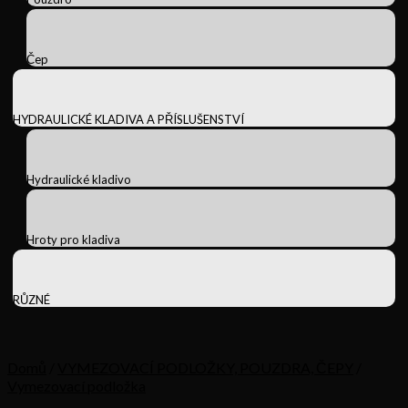
Čep
HYDRAULICKÉ KLADIVA A PŘÍSLUŠENSTVÍ
Hydraulické kladivo
Hroty pro kladiva
RŮZNÉ
Domů
/
VYMEZOVACÍ PODLOŽKY, POUZDRA, ČEPY
/
Vymezovací podložka