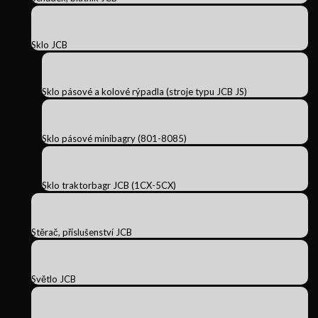
Sklo JCB
Sklo pásové a kolové rýpadla (stroje typu JCB JS)
Sklo pásové minibagry (801-8085)
Sklo traktorbagr JCB (1CX-5CX)
Stěrač, příslušenství JCB
Světlo JCB