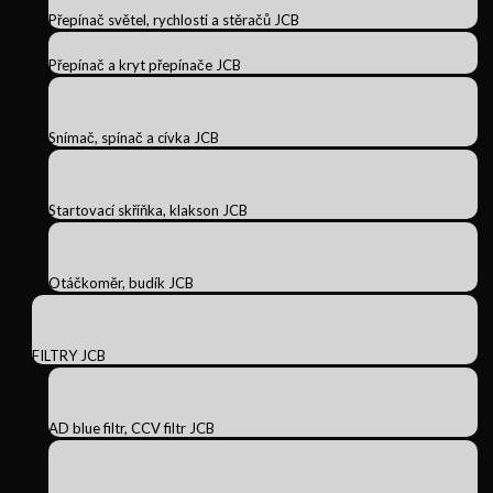
Přepínač světel, rychlosti a stěračů JCB
Přepínač a kryt přepínače JCB
Snímač, spínač a cívka JCB
Startovací skříňka, klakson JCB
Otáčkoměr, budík JCB
FILTRY JCB
AD blue filtr, CCV filtr JCB