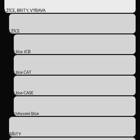
LŽÍCE, BRITY, VÝBAVA
LŽÍCE
Lžíce JCB
Lžíce CAT
Lžíce CASE
Uchycení lžíce
BŘITY