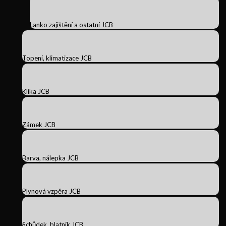
Lanko zajištění a ostatní JCB
Topení, klimatizace JCB
Klika JCB
Zámek JCB
Barva, nálepka JCB
Plynová vzpěra JCB
Schůdek, blatník JCB