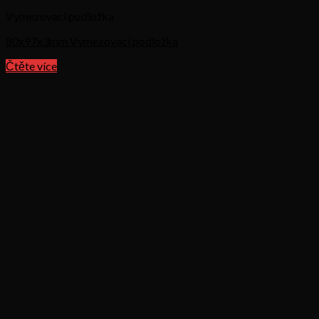
Vymezovací podložka
80x97x3mm Vymezovací podložka
Čtěte více