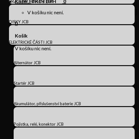
Košík /
0
Kč s DPH
0
BRZDOVÝ SYSTÉM JCB
V košíku nic není.
DISKY JCB
0
Košík
ELEKTRICKÉ ČÁSTI JCB
V košíku nic není.
Alternátor JCB
Startér JCB
Akumulátor, příslušenství baterie JCB
Pojistka, relé, konektor JCB