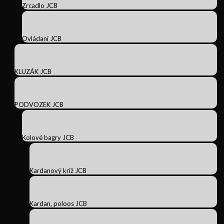
Zrcadlo JCB
Ovládaní JCB
KLUZÁK JCB
PODVOZEK JCB
Kolové bagry JCB
Kardanový kríž JCB
Kardan, poloos JCB