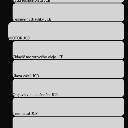
Sada těsnění pístů JCB
Těsnění hydrauliky JCB
MOTOR JCB
Chladič motorového oleje JCB
Hlava válců JCB
Olejová vana a těsnění JCB
Termostat JCB