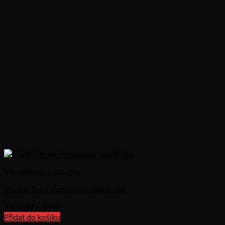
Vymezovací podložka
55x85x1mm Vymezovací podložka
27,95
Kč s DPH
Přidat do košíku