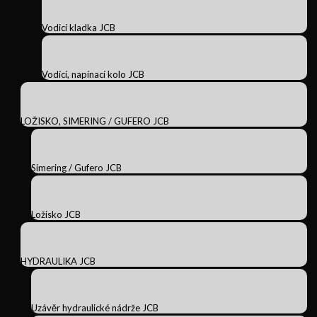
Vodicí kladka JCB
Vodící, napínací kolo JCB
LOŽISKO, SIMERING / GUFERO JCB
Simering / Gufero JCB
Ložisko JCB
HYDRAULIKA JCB
Uzávěr hydraulické nádrže JCB