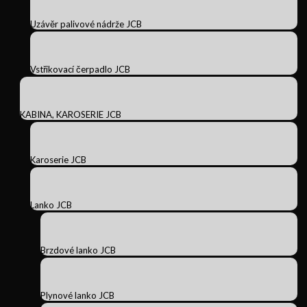
Uzávěr palivové nádrže JCB
Vstřikovací čerpadlo JCB
KABINA, KAROSERIE JCB
Karoserie JCB
Lanko JCB
Brzdové lanko JCB
Plynové lanko JCB