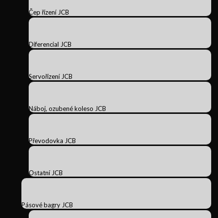
Čep řízení JCB
Diferencial JCB
Servořízení JCB
Náboj, ozubené koleso JCB
Převodovka JCB
Ostatní JCB
Pásové bagry JCB