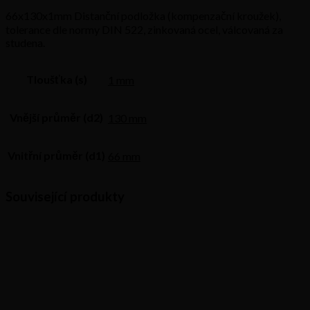
66x130x1mm Distanční podložka (kompenzační kroužek),
tolerance dle normy DIN 522, zinkovaná ocel, válcovaná za
studena.
Tloušťka (s)
1 mm
Vnější průměr (d2)
130 mm
Vnitřní průměr (d1)
66 mm
Související produkty