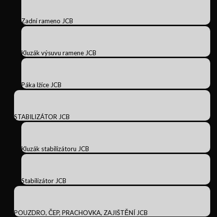
Zadní rameno JCB
Kluzák výsuvu ramene JCB
Páka lžíce JCB
STABILIZÁTOR JCB
Kluzák stabilizátoru JCB
Stabilizátor JCB
POUZDRO, ČEP, PRACHOVKA, ZAJIŠTĚNÍ JCB