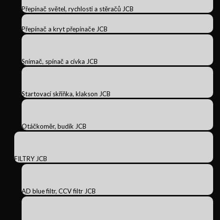
Přepínač světel, rychlosti a stěračů JCB
Přepínač a kryt přepínače JCB
Snímač, spínač a cívka JCB
Startovací skříňka, klakson JCB
Otáčkoměr, budík JCB
FILTRY JCB
AD blue filtr, CCV filtr JCB