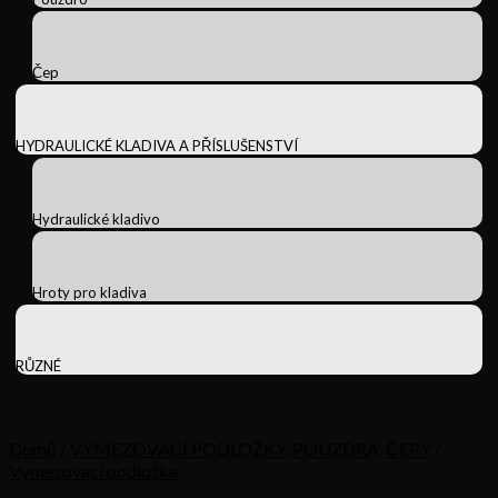
Čep
HYDRAULICKÉ KLADIVA A PŘÍSLUŠENSTVÍ
Hydraulické kladivo
Hroty pro kladiva
RŮZNÉ
Domů
/
VYMEZOVACÍ PODLOŽKY, POUZDRA, ČEPY
/
Vymezovací podložka