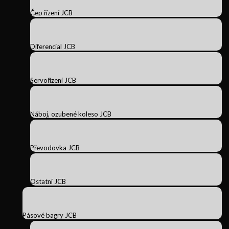
Čep řízení JCB
Diferencial JCB
Servořízení JCB
Náboj, ozubené koleso JCB
Převodovka JCB
Ostatní JCB
Pásové bagry JCB