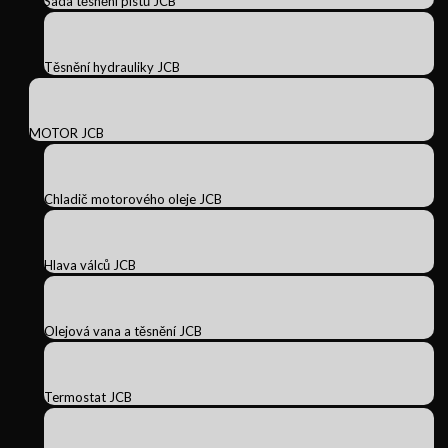
Sada těsnění pístů JCB
Těsnění hydrauliky JCB
MOTOR JCB
Chladič motorového oleje JCB
Hlava válců JCB
Olejová vana a těsnění JCB
Termostat JCB