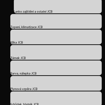
Lanko zajištění a ostatní JCB
Topení, klimatizace JCB
Klika JCB
Zámek JCB
Barva, nálepka JCB
Plynová vzpěra JCB
Schůdek, blatník JCB