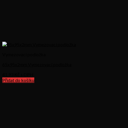
Vymezovací podložka
65x95x2mm Vymezovací podložka
41,93
Kč s DPH
Přidat do košíku