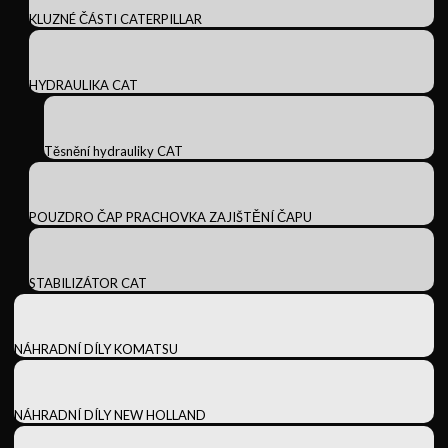
KLUZNÉ ČÁSTI CATERPILLAR
HYDRAULIKA CAT
Těsnění hydrauliky CAT
POUZDRO ČAP PRACHOVKA ZAJIŠTĚNÍ ČAPU
STABILIZÁTOR CAT
NÁHRADNÍ DÍLY KOMATSU
NÁHRADNÍ DÍLY NEW HOLLAND