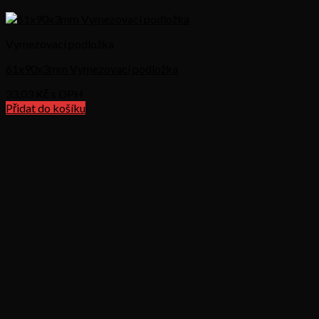
Vymezovací podložka
61x90x3mm Vymezovací podložka
33,03
Kč s DPH
Přidat do košíku