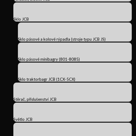
Sklo JCB
Sklo pásové a kolové rýpadla (stroje typu JCB JS)
Sklo pásové minibagry (801-8085)
Sklo traktorbagr JCB (1CX-5CX)
Stěrač, příslušenství JCB
Světlo JCB