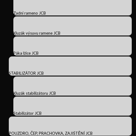
Zadní rameno JCB
Kluzák výsuvu ramene JCB
Páka lžíce JCB
STABILIZÁTOR JCB
Kluzák stabilizátoru JCB
Stabilizátor JCB
POUZDRO, ČEP, PRACHOVKA, ZAJIŠTĚNÍ JCB