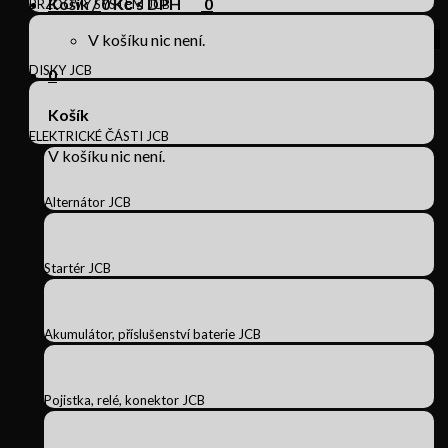
Košík /
0
Kč s DPH
0
BRZDOVÝ SYSTÉM JCB
V košíku nic není.
DISKY JCB
0
Košík
ELEKTRICKÉ ČÁSTI JCB
V košíku nic není.
Alternátor JCB
Startér JCB
Akumulátor, příslušenství baterie JCB
Pojistka, relé, konektor JCB