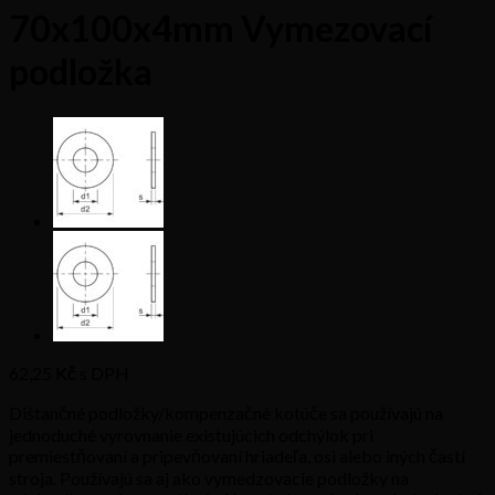
70x100x4mm Vymezovací
podložka
62,25
Kč s DPH
Dištančné podložky/kompenzačné kotúče sa používajú na
jednoduché vyrovnanie existujúcich odchýlok pri
premiestňovaní a pripevňovaní hriadeľa, osi alebo iných častí
stroja. Používajú sa aj ako vymedzovacie podložky na