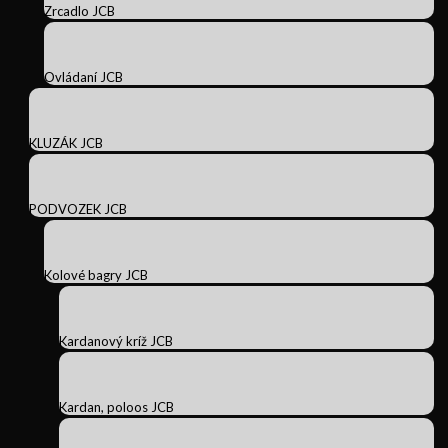
Zrcadlo JCB
Ovládaní JCB
KLUZÁK JCB
PODVOZEK JCB
Kolové bagry JCB
Kardanový kríž JCB
Kardan, poloos JCB