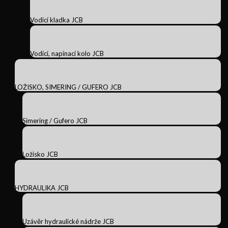
Vodicí kladka JCB
Vodící, napínací kolo JCB
LOŽISKO, SIMERING / GUFERO JCB
Simering / Gufero JCB
Ložisko JCB
HYDRAULIKA JCB
Uzávěr hydraulické nádrže JCB