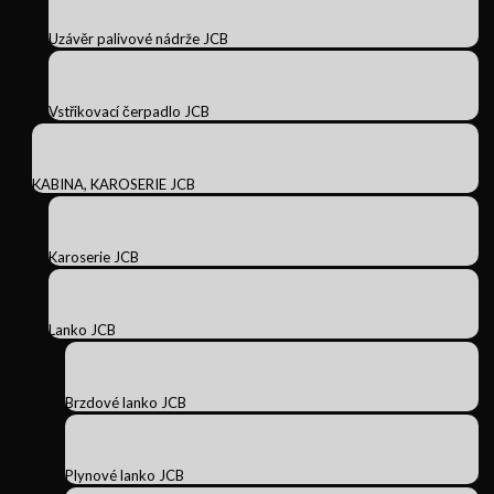
Uzávěr palivové nádrže JCB
Vstřikovací čerpadlo JCB
KABINA, KAROSERIE JCB
Karoserie JCB
Lanko JCB
Brzdové lanko JCB
Plynové lanko JCB