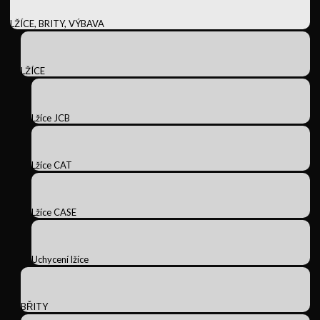
LŽÍCE, BRITY, VÝBAVA
LŽÍCE
Lžíce JCB
Lžíce CAT
Lžíce CASE
Uchycení lžíce
BŘITY