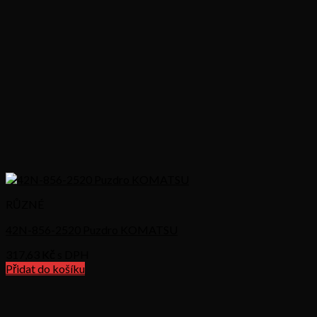
RŮZNÉ
42N-856-2520 Puzdro KOMATSU
317,63
Kč s DPH
Přidat do košíku