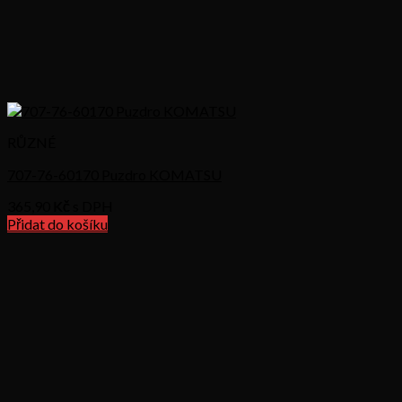
RŮZNÉ
707-76-60170 Puzdro KOMATSU
365,90
Kč s DPH
Přidat do košíku