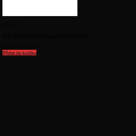
RŮZNÉ
42N-856-1730NK Čap lyžice KOMATSU
635,25
Kč s DPH
Přidat do košíku