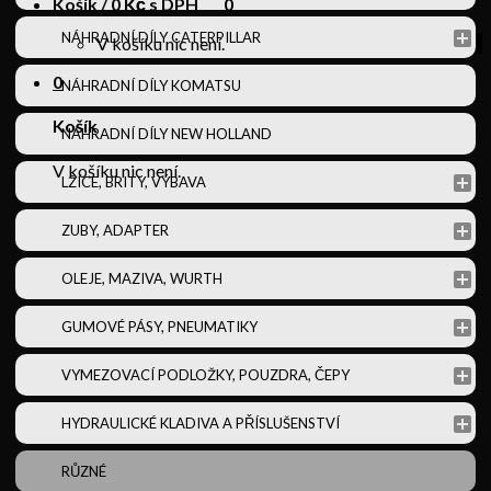
Košík /
0
Kč s DPH
0
NÁHRADNÍ DÍLY CATERPILLAR
V košíku nic není.
0
NÁHRADNÍ DÍLY KOMATSU
Košík
NÁHRADNÍ DÍLY NEW HOLLAND
V košíku nic není.
LŽÍCE, BRITY, VÝBAVA
ZUBY, ADAPTER
OLEJE, MAZIVA, WURTH
GUMOVÉ PÁSY, PNEUMATIKY
VYMEZOVACÍ PODLOŽKY, POUZDRA, ČEPY
HYDRAULICKÉ KLADIVA A PŘÍSLUŠENSTVÍ
RŮZNÉ