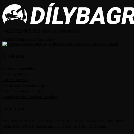
+420 721 865 558
info@dilybagru.cz
© 2026 | Delins s.r.o. | Created by
O nákupu
Obchodní podmínky
Dodací podmínky
Platební metody
Reklamace a vrácení zboží
Ochrana osobních údajů
Zásady používání souborů cookies
Informace
Mezi společností Delins s.r.o. a společností JCB, CAT, KOMATSU, CASE, NEW
HOLLAND a VOLVO, neexistuje právně upravený obchodní vztah.