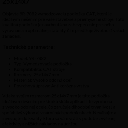
25x14x7
Objavte 9R-7882 vymedzovaciu podložku CAT, ktorá je
ideálnym riešením pre vaše stavebné a priemyselné stroje. Táto
kvalitná podložka je navrhnutá na zabezpečenie presného
vyrovnania a optimálnej stability, čím predlžuje životnosť vašich
zariadení.
Technické parametre:
Model: 9R-7882
Typ: Vymedzovacia podložka
Kompatibilita: CAT stroje
Rozmery: 25x14x7 mm
Materiál: Vysoko odolná oceľ
Povrchová úprava: Antikorózna vrstva
Vďaka svojim rozmerom 25x14x7 mm je táto podložka
ideálnym riešením pre širokú škálu aplikácií. Je vyrobená
z vysoko odolnej ocele, čo zaručuje dlhodobú trvanlivosť a
spoľahlivý výkon aj v náročných podmienkach. Neváhajte a
investujte do kvality, ktorá sa vám vráti v podobe zvýšenej
efektivity a nižších nákladov na údržbu.