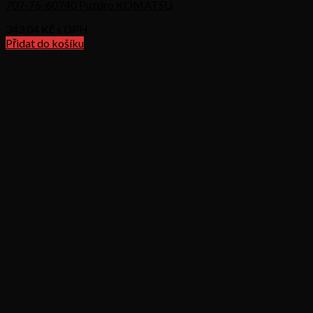
707-76-60740 Puzdro KOMATSU
343,04
Kč s DPH
Přidat do košíku