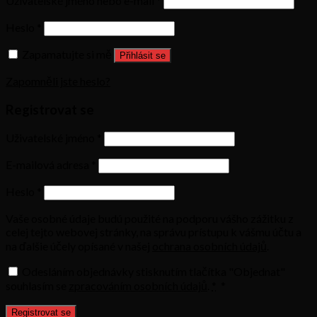
Uživatelské jméno nebo e-mail
*
Heslo
*
Zapamatujte si mě
Přihlásit se
Zapomněli jste heslo?
Registrovat se
Uživatelské jméno
*
E-mailová adresa
*
Heslo
*
Vaše osobné údaje budú použité na podporu vášho zážitku z
celej tejto webovej stránky, na správu prístupu k vášmu účtu a
na ďalšie účely opísané v našej
ochrana osobních údajů
.
Odesláním objednávky stisknutím tlačítka "Objednat"
souhlasím se
zpracováním osobních údajů
.
*
*
Registrovat se