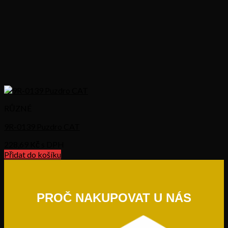
RŮZNÉ
9R-0139 Puzdro CAT
228,69
Kč s DPH
Přidat do košíku
PROČ NAKUPOVAT U NÁS