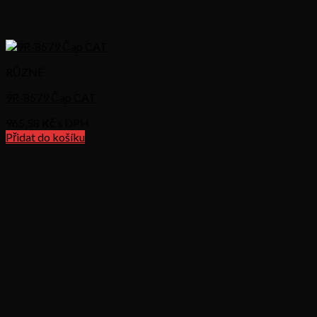
RŮZNÉ
9R-8579 Čap CAT
965,58
Kč s DPH
Přidat do košíku