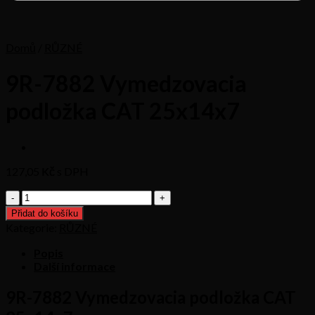
Domů
/
RŮZNÉ
9R-7882 Vymedzovacia
podložka CAT 25x14x7
127,05
Kč s DPH
9R-
7882
Přidat do košíku
Vymedzovacia
Kategorie:
RŮZNÉ
podložka
CAT
Popis
25x14x7
Další informace
množství
9R-7882 Vymedzovacia podložka CAT