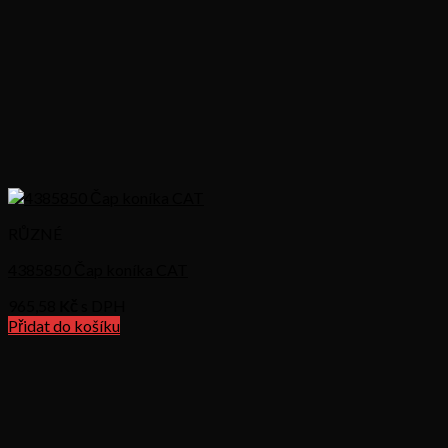
RŮZNÉ
4385850 Čap koníka CAT
965,58
Kč s DPH
Přidat do košíku