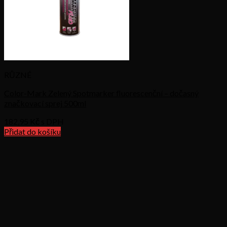
RŮZNÉ
Color-Mark Zelený Spotmarker fluorescenční – dočasný
značkovací sprej 500ml
182,95
Kč s DPH
Přidat do košíku