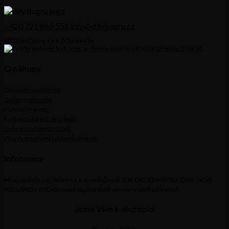
+420 721 865 558
info@dilybagru.cz
© 2026 | Delins s.r.o. | Created by
O nákupu
Obchodní podmínky
Dodací podmínky
Platební metody
Reklamace a vrácení zboží
Ochrana osobních údajů
Zásady používání souborů cookies
Informace
Mezi společností Delins s.r.o. a společností JCB, CAT, KOMATSU, CASE, NEW
HOLLAND a VOLVO, neexistuje právně upravený obchodní vztah.
Jsme Vám k dispozici