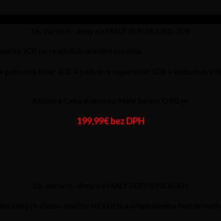
1a. Variant- diely na MALÝ SERVIS ORG-JCB
 značky
JCB
na realizáciu malého servisu.
 + palivový filter JCB + palivový separátor JCB + vzduchový 
Akciová Cena dielov na Malý Servis ORG je:
199,99€ bez DPH
1b. Variant- diely na MALÝ SERVIS NEXGEN
náhradných dielov značky
NEXGEN
a originálneho motorovéh