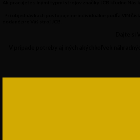
Ak pracujete s inými typmi strojov značky JCB kľudne Nás 
Pri objednávkach postupujeme individuálne podľa
VIN čísl
dodané pre Váš stroj
JCB.
Dajte si 
V prípade potreby aj iných akýchkoľvek náhradnýc