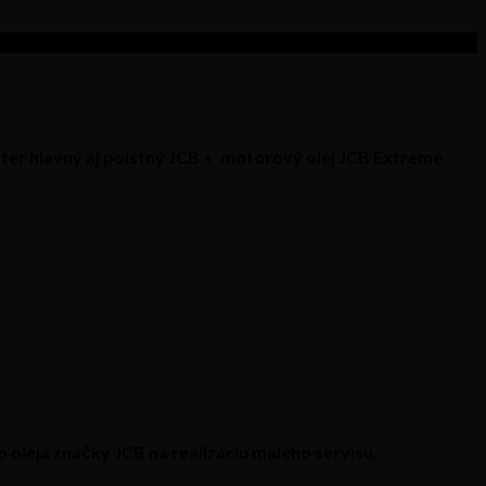
filter hlavný aj poistný JCB + motorový olej JCB Extreme
o oleja značky
JCB
na realizáciu malého servisu.