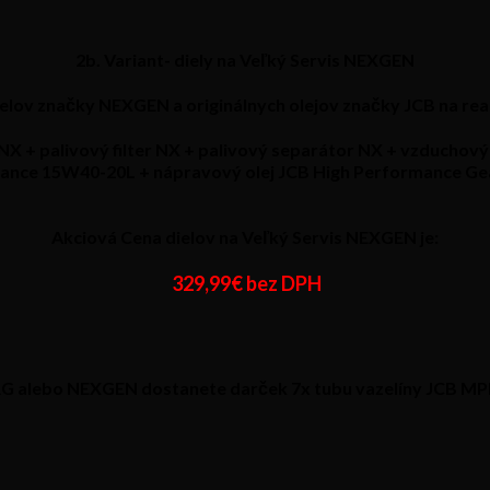
2b. Variant- diely na Veľký Servis NEXGEN
elov značky NEXGEN a originálnych olejov značky JCB na real
NX + palivový filter NX + palivový separátor NX + vzduchový 
mance 15W40-20L + nápravový olej JCB High Performance Gea
Akciová Cena dielov na Veľký Servis NEXGEN je:
329,99€ bez DPH
RG alebo NEXGEN dostanete darček 7x tubu vazelíny JCB MPL-