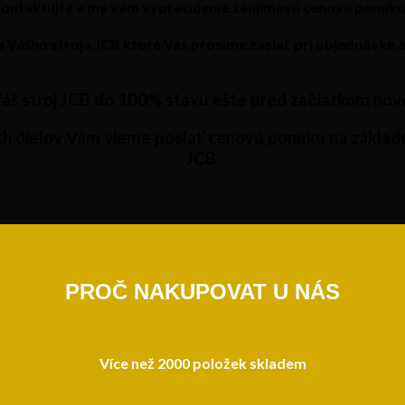
kontaktujte a my vám vypracujeme zaujímavú cenovú ponuku p
a
Vášho stroja
JCB
ktoré Vás prosíme zaslať pri objednávke
Váš stroj JCB do 100% stavu ešte pred začiatkom nov
h dielov Vám vieme poslať cenovú ponuku na základe 
JCB.
PROČ NAKUPOVAT U NÁS
Více než 2000 položek skladem