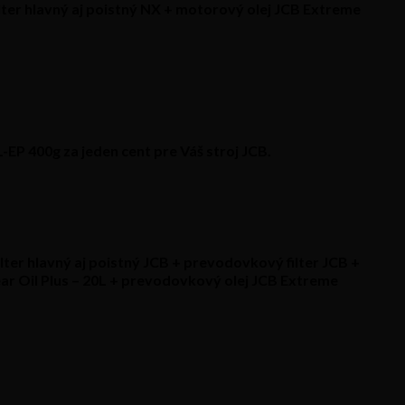
ilter hlavný aj poistný NX + motorový olej JCB Extreme
P 400g za jeden cent pre Váš stroj JCB.
lter hlavný aj poistný JCB + prevodovkový filter JCB +
r Oil Plus – 20L + prevodovkový olej JCB Extreme