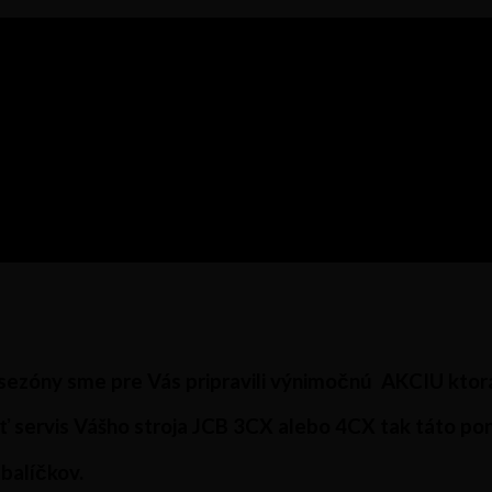
 sezóny sme pre Vás pripravili výnimočnú
AKCIU
ktorá
ť servis Vášho stroja JCB 3CX alebo 4CX tak táto pon
balíčkov
.