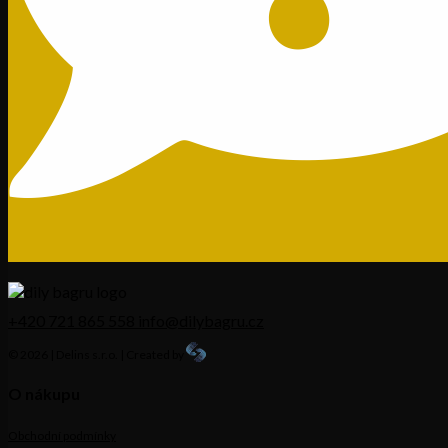
+420 721 865 558
info@dilybagru.cz
© 2026 | Delins s.r.o. | Created by
O nákupu
Obchodní podmínky