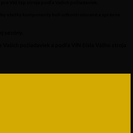
re Váš typ stroja podľa Vašich požiadaviek.
 aby všetky komponenty boli odkontrolované a správne
ej sezóny.
Vašich požiadaviek a podľa VIN čísla Vášho stroja