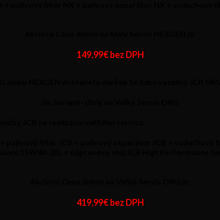
 + palivový filter NX + palivový separátor NX + vzduchový f
Akciová Cena dielov na Malý Servis NEXGEN je:
149,99€ bez DPH
RG alebo NEXGEN dostanete darček 5x tubu vazelíny JCB MPL-E
2a. Variant- diely na Veľký Servis ORG
 značky
JCB
na realizáciu veľkého servisu.
+ palivový filter JCB + palivový separátor JCB + vzduchový fi
mance 15W40-20L + nápravový olej JCB High Performance Gea
Akciová Cena dielov na Veľký Servis ORG je:
419,99€ bez DPH