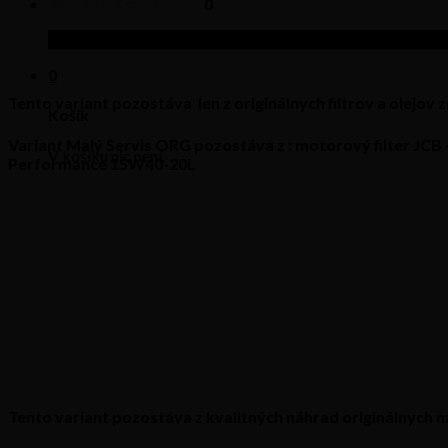
Košík /
0
Kč s DPH
0
V košíku nic není.
0
Tento variant pozostáva len z originálnych filtrov a olejov
Košík
Variant Malý Servis ORG pozostáva z
: motorový filter JCB
V košíku nic není.
Performance 15W40-20L
Tento variant pozostáva z kvalitných náhrad originálnych 