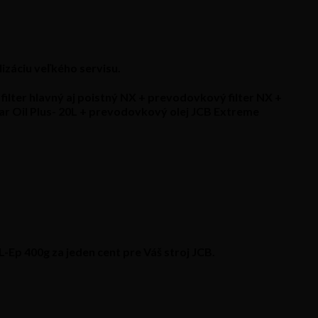
izáciu veľkého servisu.
filter hlavný aj poistný NX + prevodovkový filter NX +
r Oil Plus- 20L + prevodovkový olej JCB Extreme
Ep 400g za jeden cent pre Váš stroj JCB.