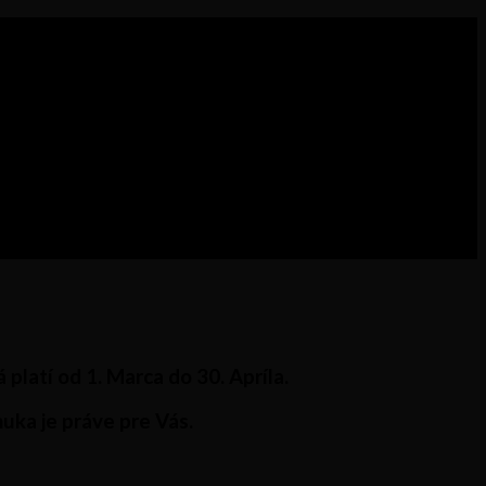
 platí od
1. Marca
do
30. Apríla.
uka je práve pre Vás.