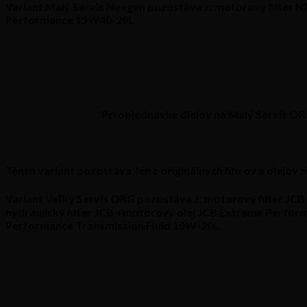
Variant Malý Servis Nexgen pozostáva z:
motorový filter NX
Performance 15W40-20L
Pri objednávke dielov na Malý Servis O
Tento variant pozostáva len z originálnych filtrov a olejov
Variant Veľký Servis ORG pozostáva z:
motorový filter JCB 
hydraulický filter JCB +motorový olej JCB Extreme Perfor
Performance Transmission Fluid 10W-20L.