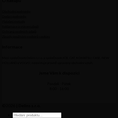
O nákupu
Obchodní podmínky
Dodací podmínky
Platební metody
Reklamace a vrácení zboží
Ochrana osobních údajů
Zásady používání souborů cookies
Informace
Mezi společností Delins s.r.o. a společností JCB, CAT, KOMATSU, CASE, NEW
HOLLAND a VOLVO, neexistuje právně upravený obchodní vztah.
Jsme Vám k dispozici
Pondelí - Pátek
8:00 - 16:00
©2026
| Delins s.r.o.
Products