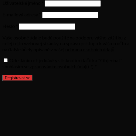
Uživatelské jméno
*
E-mailová adresa
*
Heslo
*
Vaše osobné údaje budú použité na podporu vášho zážitku z
celej tejto webovej stránky, na správu prístupu k vášmu účtu a
na ďalšie účely opísané v našej
ochrana osobních údajů
.
Odesláním objednávky stisknutím tlačítka "Objednat"
souhlasím se
zpracováním osobních údajů
.
*
*
Registrovat se