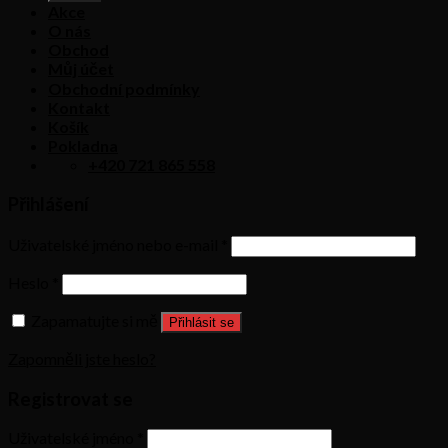
Akce
O nás
Obchod
Můj účet
Obchodní podmínky
Kontakt
Košík
Pokladna
+420 721 865 558
Přihlášení
Uživatelské jméno nebo e-mail
*
Heslo
*
Zapamatujte si mě
Přihlásit se
Zapomněli jste heslo?
Registrovat se
Uživatelské jméno
*