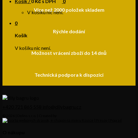
Košík /
0
Kč s DPH
0
Více než 2000 položek skladem
V košíku nic není.
0
Rýchle dodání
Košík
V košíku nic není.
Možnost vrácení zboží do 14 dnů
Technická podpora k dispozici
+420 721 865 558
info@dilybagru.cz
© 2026 | Delins s.r.o. | Created by
O nákupu