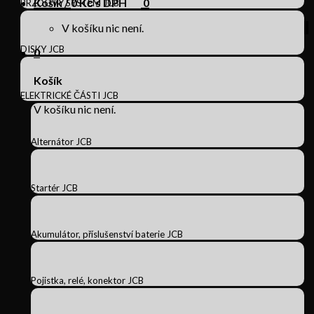
Košík /
0
Kč s DPH
0
BRZDOVÝ SYSTÉM JCB
V košíku nic není.
DISKY JCB
0
Košík
ELEKTRICKÉ ČÁSTI JCB
V košíku nic není.
Alternátor JCB
Startér JCB
Akumulátor, příslušenství baterie JCB
Pojistka, relé, konektor JCB