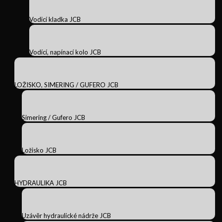
Vodicí kladka JCB
Vodící, napínací kolo JCB
LOŽISKO, SIMERING / GUFERO JCB
Simering / Gufero JCB
Ložisko JCB
HYDRAULIKA JCB
Uzávěr hydraulické nádrže JCB