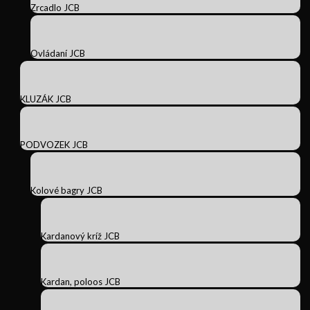
Zrcadlo JCB
Ovládaní JCB
KLUZÁK JCB
PODVOZEK JCB
Kolové bagry JCB
Kardanový kríž JCB
Kardan, poloos JCB