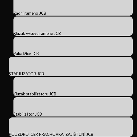
Zadní rameno JCB
Kluzák výsuvu ramene JCB
Páka lžíce JCB
STABILIZÁTOR JCB
Kluzák stabilizátoru JCB
Stabilizátor JCB
POUZDRO, ČEP, PRACHOVKA, ZAJIŠTĚNÍ JCB