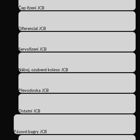
Čep řízení JCB
Diferencial JCB
Servořízení JCB
Náboj, ozubené koleso JCB
Převodovka JCB
Ostatní JCB
Pásové bagry JCB