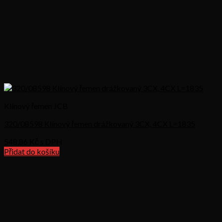
Klínový řemen JCB
320/08598 Klínový řemen drážkovaný 3CX, 4CX L=1835
548,86
Kč s DPH
Přidat do košíku