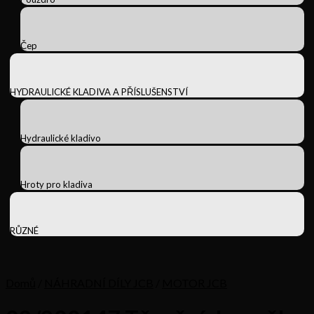
Čep
HYDRAULICKÉ KLADIVA A PŘÍSLUŠENSTVÍ
Hydraulické kladivo
Hroty pro kladiva
RŮZNÉ
Domů
/
NÁHRADNÍ DÍLY JCB
/
MOTOR JCB