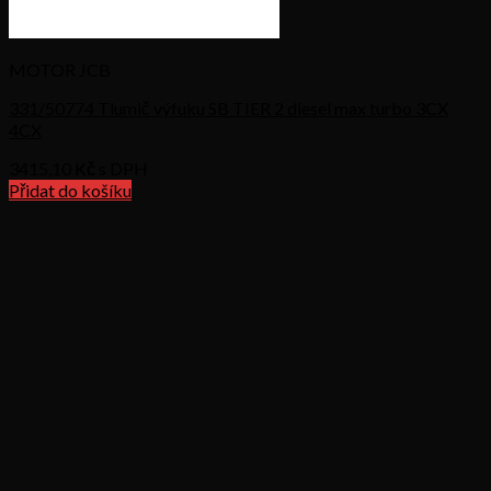
MOTOR JCB
331/50774 Tlumič výfuku SB TIER 2 diesel max turbo 3CX
4CX
3415,10
Kč s DPH
Přidat do košíku