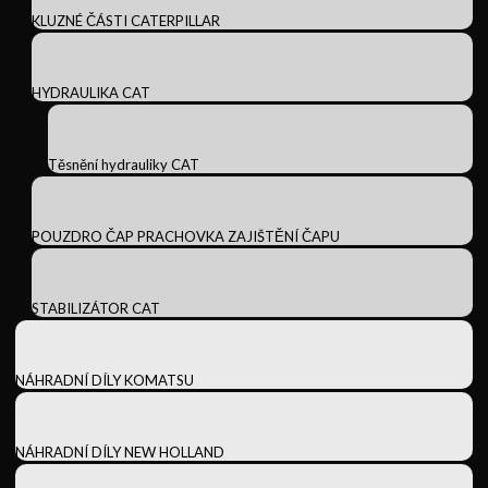
KLUZNÉ ČÁSTI CATERPILLAR
HYDRAULIKA CAT
Těsnění hydrauliky CAT
POUZDRO ČAP PRACHOVKA ZAJIŠTĚNÍ ČAPU
STABILIZÁTOR CAT
NÁHRADNÍ DÍLY KOMATSU
NÁHRADNÍ DÍLY NEW HOLLAND