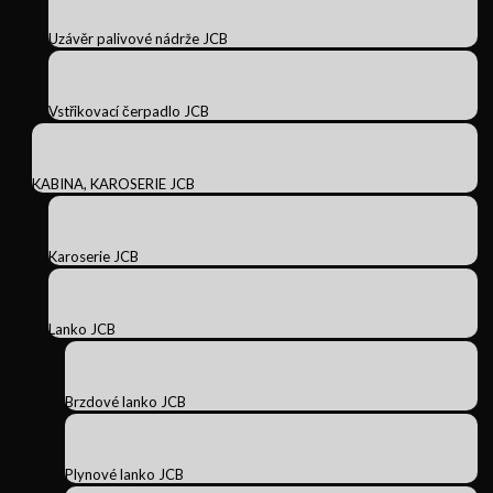
Uzávěr palivové nádrže JCB
Vstřikovací čerpadlo JCB
KABINA, KAROSERIE JCB
Karoserie JCB
Lanko JCB
Brzdové lanko JCB
Plynové lanko JCB