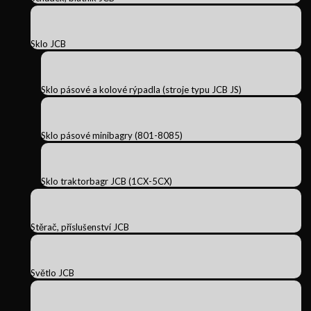
Sklo JCB
Sklo pásové a kolové rýpadla (stroje typu JCB JS)
Sklo pásové minibagry (801-8085)
Sklo traktorbagr JCB (1CX-5CX)
Stěrač, příslušenství JCB
Světlo JCB