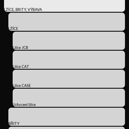
LŽÍCE, BRITY, VÝBAVA
LŽÍCE
Lžíce JCB
Lžíce CAT
Lžíce CASE
Uchycení lžíce
BŘITY