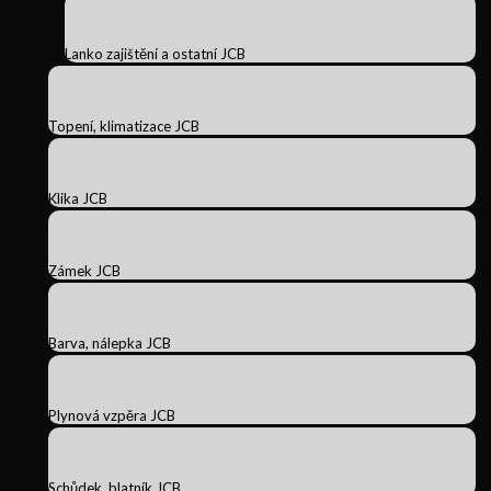
Lanko zajištění a ostatní JCB
Topení, klimatizace JCB
Klika JCB
Zámek JCB
Barva, nálepka JCB
Plynová vzpěra JCB
Schůdek, blatník JCB