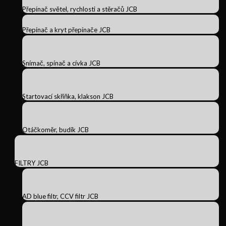
Přepínač světel, rychlosti a stěračů JCB
Přepínač a kryt přepínače JCB
Snímač, spínač a cívka JCB
Startovací skříňka, klakson JCB
Otáčkoměr, budík JCB
FILTRY JCB
AD blue filtr, CCV filtr JCB