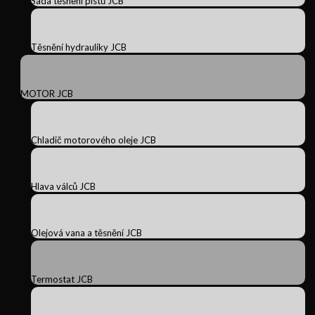
Sada těsnění pístů JCB
Těsnění hydrauliky JCB
MOTOR JCB
Chladič motorového oleje JCB
Hlava válců JCB
Olejová vana a těsnění JCB
Termostat JCB