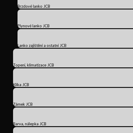
Brzdové lanko JCB
Plynové lanko JCB
Lanko zajištění a ostatní JCB
Topení, klimatizace JCB
Klika JCB
Zámek JCB
Barva, nálepka JCB