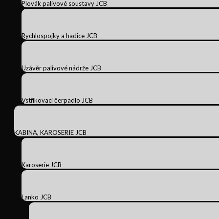
Plovák palivové soustavy JCB
Rychlospojky a hadice JCB
Uzávěr palivové nádrže JCB
Vstřikovací čerpadlo JCB
KABINA, KAROSERIE JCB
Karoserie JCB
Lanko JCB