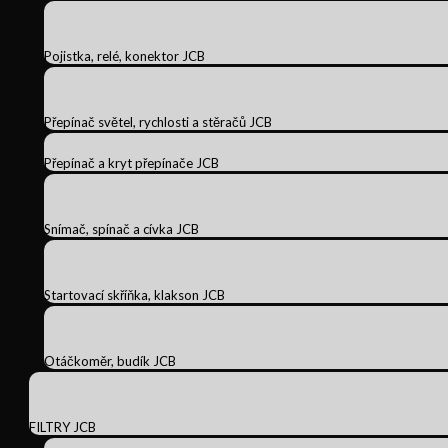
Pojistka, relé, konektor JCB
Přepínač světel, rychlosti a stěračů JCB
Přepínač a kryt přepínače JCB
Snímač, spínač a cívka JCB
Startovací skříňka, klakson JCB
Otáčkoměr, budík JCB
FILTRY JCB