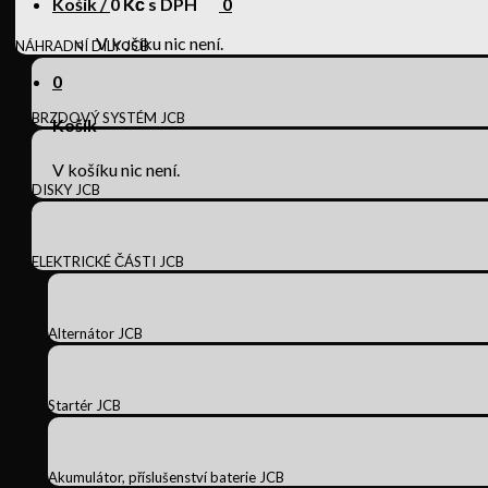
Košík /
0
Kč s DPH
0
V košíku nic není.
NÁHRADNÍ DÍLY JCB
0
BRZDOVÝ SYSTÉM JCB
Košík
V košíku nic není.
DISKY JCB
ELEKTRICKÉ ČÁSTI JCB
Alternátor JCB
Startér JCB
Akumulátor, příslušenství baterie JCB