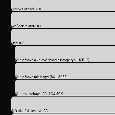
Plynová vzpěra JCB
Schůdek, blatník JCB
Sklo JCB
Sklo pásové a kolové rýpadla (stroje typu JCB JS)
Sklo pásové minibagry (801-8085)
Sklo traktorbagr JCB (1CX-5CX)
Stěrač, příslušenství JCB