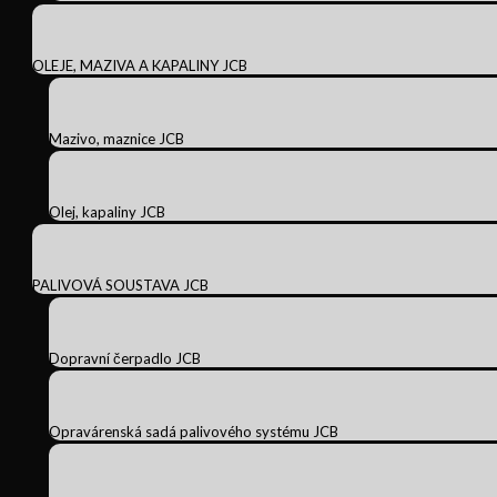
OLEJE, MAZIVA A KAPALINY JCB
Mazivo, maznice JCB
Olej, kapaliny JCB
PALIVOVÁ SOUSTAVA JCB
Dopravní čerpadlo JCB
Opravárenská sadá palivového systému JCB