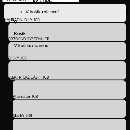
Košík /
0
Kč s DPH
0
V košíku nic není.
NÁHRADNÍ DÍLY JCB
0
Košík
BRZDOVÝ SYSTÉM JCB
V košíku nic není.
DISKY JCB
ELEKTRICKÉ ČÁSTI JCB
Alternátor JCB
Startér JCB