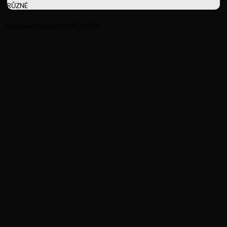
RŮZNÉ
Zajištění zubů HIDROMEK