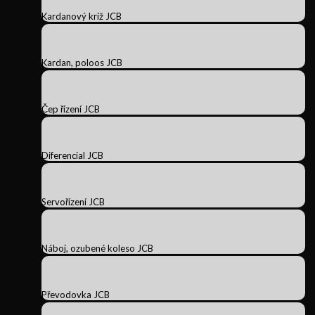
Kardanový kríž JCB
Kardan, poloos JCB
Čep řízení JCB
Diferencial JCB
Servořízení JCB
Náboj, ozubené koleso JCB
Převodovka JCB