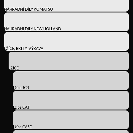
NÁHRADNÍ DÍLY KOMATSU
NÁHRADNÍ DÍLY NEW HOLLAND
LŽÍCE, BRITY, VÝBAVA
LŽÍCE
Lžíce JCB
Lžíce CAT
Lžíce CASE