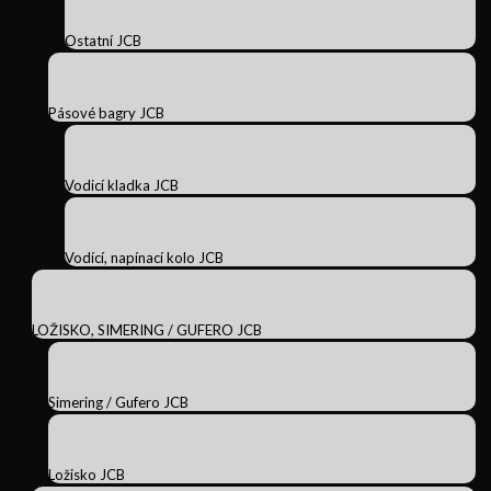
Ostatní JCB
Pásové bagry JCB
Vodicí kladka JCB
Vodící, napínací kolo JCB
LOŽISKO, SIMERING / GUFERO JCB
Simering / Gufero JCB
Ložisko JCB