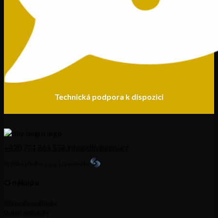
Technická podpora k dispozici
+420 721 865 558
info@dilybagru.cz
© 2026 | Delins s.r.o. | Created by
O nákupu
Obchodní podmínky
Dodací podmínky