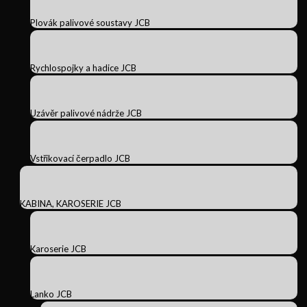
Plovák palivové soustavy JCB
Rychlospojky a hadice JCB
Uzávěr palivové nádrže JCB
Vstřikovací čerpadlo JCB
KABINA, KAROSERIE JCB
Karoserie JCB
Lanko JCB