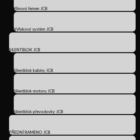
Klínový řemen JCB
Výfukový systém JCB
SILENTBLOK JCB
Silentblok kabíny JCB
Silentblok motoru JCB
Silentblok převodovky JCB
PŘEDNÍ RAMENO JCB