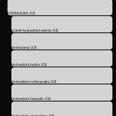
HYDRAULIKA JCB
Uzávěr hydraulické nádrže JCB
Hydraclamp JCB
Hydraulická hadice JCB
Hydraulická rychlospojka JCB
Hydraulické čerpadlo JCB
Hydraulický akumulátor JCB