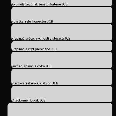
Akumulátor, příslušenství baterie JCB
Pojistka, relé, konektor JCB
Přepínač světel, rychlosti a stěračů JCB
Přepínač a kryt přepínače JCB
Snímač, spínač a cívka JCB
Startovací skříňka, klakson JCB
Otáčkoměr, budík JCB