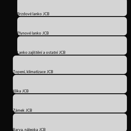
Brzdové lanko JCB
Plynové lanko JCB
Lanko zajištění a ostatní JCB
Topení, klimatizace JCB
Klika JCB
Zámek JCB
Barva, nálepka JCB