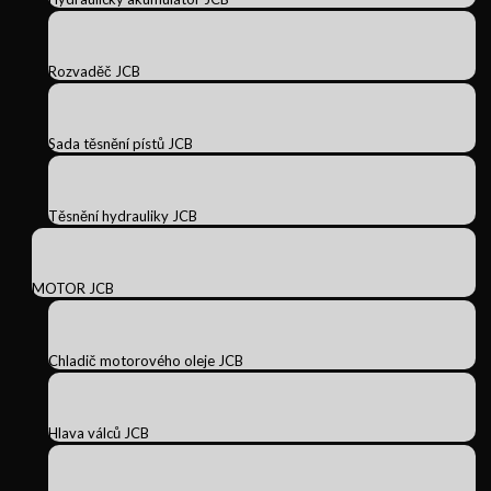
Rozvaděč JCB
Sada těsnění pístů JCB
Těsnění hydrauliky JCB
MOTOR JCB
Chladič motorového oleje JCB
Hlava válců JCB