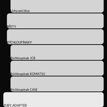
Uchycení lžíce
BŘITY
RÝCHLOUPÍNAKY
Rýchloupínak JCB
Rýchloupínak KOMATSU
Rýchloupínak CASE
ZUBY, ADAPTER