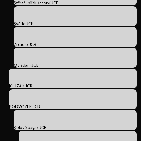
Stěrač, příslušenství JCB
Světlo JCB
Zrcadlo JCB
Ovládaní JCB
KLUZÁK JCB
PODVOZEK JCB
Kolové bagry JCB