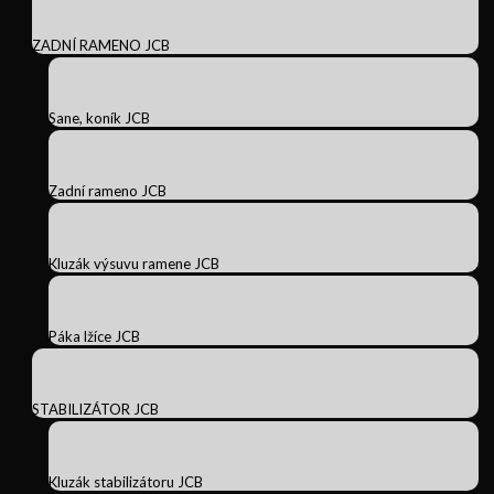
ZADNÍ RAMENO JCB
Sane, koník JCB
Zadní rameno JCB
Kluzák výsuvu ramene JCB
Páka lžíce JCB
STABILIZÁTOR JCB
Kluzák stabilizátoru JCB