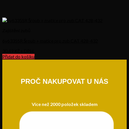
Zajištění zubů
6y6335SR Šroub + matice pro zub CAT 428-432
30,49
Kč s DPH
Přidat do košíku
PROČ NAKUPOVAT U NÁS
Více než 2000 položek skladem