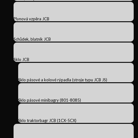
Plynová vzpěra JCB
Schůdek, blatník JCB
Sklo JCB
Sklo pásové a kolové rýpadla (stroje typu JCB JS)
Sklo pásové minibagry (801-8085)
Sklo traktorbagr JCB (1CX-5CX)