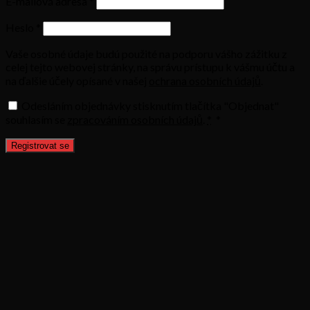
E-mailová adresa
*
Heslo
*
Vaše osobné údaje budú použité na podporu vášho zážitku z
celej tejto webovej stránky, na správu prístupu k vášmu účtu a
na ďalšie účely opísané v našej
ochrana osobních údajů
.
Odesláním objednávky stisknutím tlačítka "Objednat"
souhlasím se
zpracováním osobních údajů
.
*
*
Registrovat se