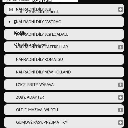
Košík /
0
Kč s DPH
0
NÁHRADNÍ DÍLY JCB
V košíku nic není.
0
NÁHRADNÍ DÍLY FASTRAC
Košík
NÁHRADNÍ DÍLY JCB LOADALL
V košíku nic není.
NÁHRADNÍ DÍLY CATERPILLAR
NÁHRADNÍ DÍLY KOMATSU
NÁHRADNÍ DÍLY NEW HOLLAND
LŽÍCE, BRITY, VÝBAVA
ZUBY, ADAPTER
OLEJE, MAZIVA, WURTH
GUMOVÉ PÁSY, PNEUMATIKY