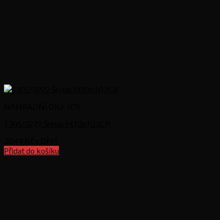
NÁHRADNÍ DÍLY JCB
1305/3222 Šroub M10x10 JCB
30,49
Kč s DPH
Přidat do košíku