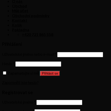
O nás
Obchod
Můj účet
Obchodní podmínky
Kontakt
Košík
Pokladna
+420 721 865 558
Přihlášení
Uživatelské jméno nebo e-mail
*
Heslo
*
Zapamatujte si mě
Přihlásit se
Zapomněli jste heslo?
Registrovat se
Uživatelské jméno
*