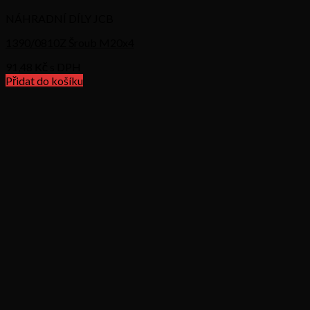
NÁHRADNÍ DÍLY JCB
1390/0810Z Šroub M20x4
91,48
Kč s DPH
Přidat do košíku