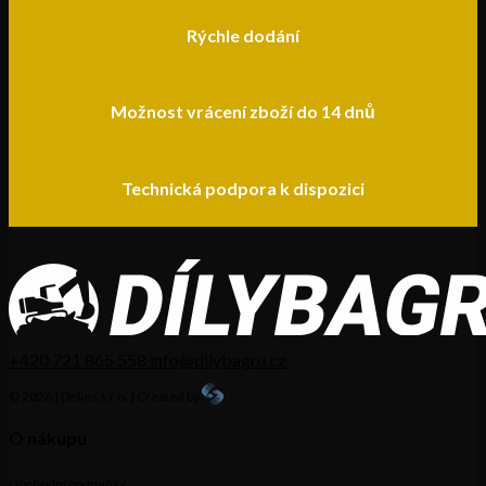
Rýchle dodání
Možnost vrácení zboží do 14 dnů
Technická podpora k dispozici
+420 721 865 558
info@dilybagru.cz
© 2026 | Delins s.r.o. | Created by
O nákupu
Obchodní podmínky