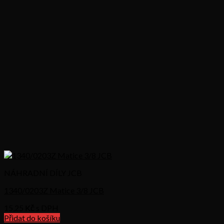
NÁHRADNÍ DÍLY JCB
1340/0203Z Matice 3/8 JCB
15,25
Kč s DPH
Přidat do košíku