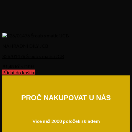
NÁHRADNÍ DÍLY JCB
826/01476 Šroub s maticí JCB
91,48
Kč s DPH
Přidat do košíku
PROČ NAKUPOVAT U NÁS
Více než 2000 položek skladem