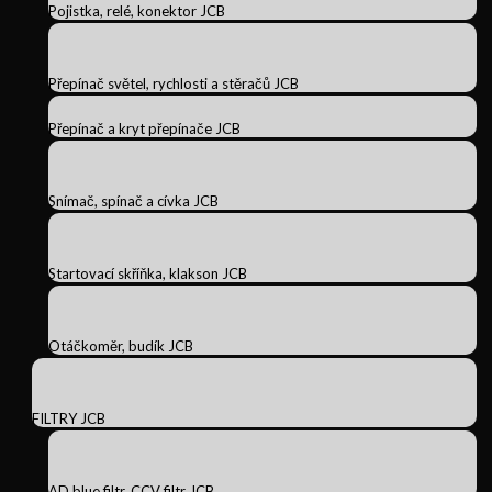
Pojistka, relé, konektor JCB
Přepínač světel, rychlosti a stěračů JCB
Přepínač a kryt přepínače JCB
Snímač, spínač a cívka JCB
Startovací skříňka, klakson JCB
Otáčkoměr, budík JCB
FILTRY JCB
AD blue filtr, CCV filtr JCB