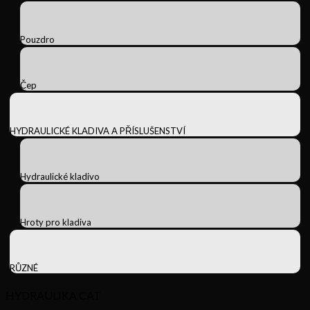
Pouzdro
Čep
HYDRAULICKÉ KLADIVA A PŘÍSLUŠENSTVÍ
Hydraulické kladivo
Hroty pro kladiva
RŮZNÉ
HYDRAULIKA CAT