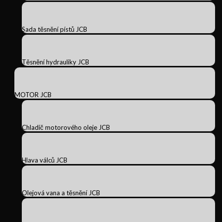
Sada těsnění pístů JCB
Těsnění hydrauliky JCB
MOTOR JCB
Chladič motorového oleje JCB
Hlava válců JCB
Olejová vana a těsnění JCB