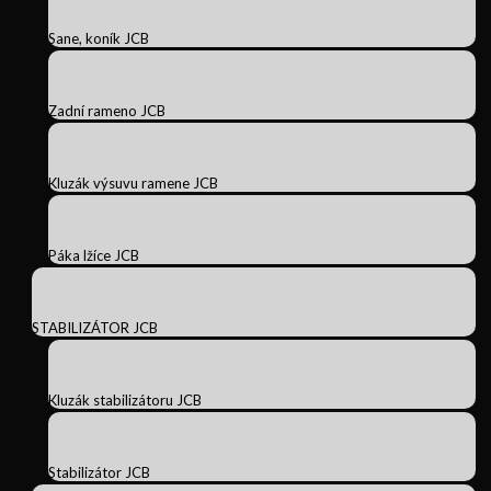
Sane, koník JCB
Zadní rameno JCB
Kluzák výsuvu ramene JCB
Páka lžíce JCB
STABILIZÁTOR JCB
Kluzák stabilizátoru JCB
Stabilizátor JCB