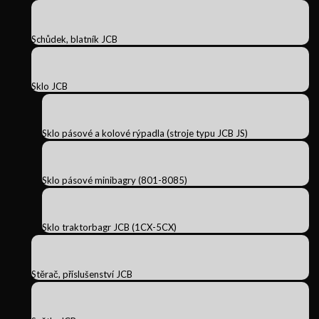
Schůdek, blatník JCB
Sklo JCB
Sklo pásové a kolové rýpadla (stroje typu JCB JS)
Sklo pásové minibagry (801-8085)
Sklo traktorbagr JCB (1CX-5CX)
Stěrač, příslušenství JCB