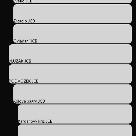
Světlo JCB
Zrcadlo JCB
Ovládaní JCB
KLUZÁK JCB
PODVOZEK JCB
Kolové bagry JCB
Kardanový kríž JCB