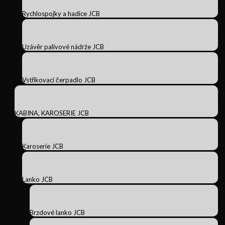
Rychlospojky a hadice JCB
Uzávěr palivové nádrže JCB
Vstřikovací čerpadlo JCB
KABINA, KAROSERIE JCB
Karoserie JCB
Lanko JCB
Brzdové lanko JCB