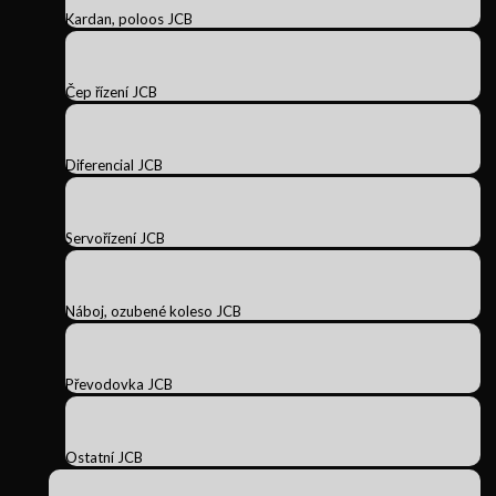
Kardan, poloos JCB
Čep řízení JCB
Diferencial JCB
Servořízení JCB
Náboj, ozubené koleso JCB
Převodovka JCB
Ostatní JCB