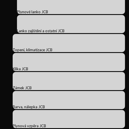
Plynové lanko JCB
Lanko zajištění a ostatní JCB
Topení, klimatizace JCB
Klika JCB
Zámek JCB
Barva, nálepka JCB
Plynová vzpěra JCB