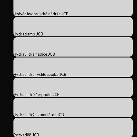
Uzávěr hydraulické nádrže JCB
Hydraclamp JCB
Hydraulická hadice JCB
Hydraulická rychlospojka JCB
Hydraulické čerpadlo JCB
Hydraulický akumulátor JCB
Rozvaděč JCB