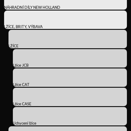
NÁHRADNÍ DÍLY NEW HOLLAND
LŽÍCE, BRITY, VÝBAVA
LŽÍCE
Lžíce JCB
Lžíce CAT
Lžíce CASE
Uchycení lžíce