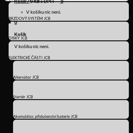
Košík /
0
Kč s DPH
0
V košíku nic není.
BRZDOVÝ SYSTÉM JCB
0
Košík
DISKY JCB
V košíku nic není.
ELEKTRICKÉ ČÁSTI JCB
Alternátor JCB
Startér JCB
Akumulátor, příslušenství baterie JCB