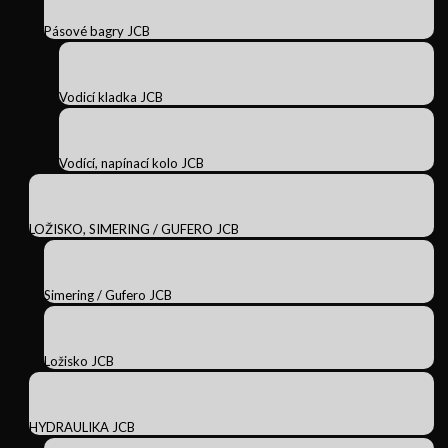
Pásové bagry JCB
Vodicí kladka JCB
Vodící, napínací kolo JCB
LOŽISKO, SIMERING / GUFERO JCB
Simering / Gufero JCB
Ložisko JCB
HYDRAULIKA JCB