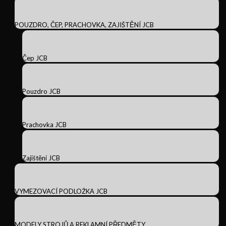
POUZDRO, ČEP, PRACHOVKA, ZAJIŠTĚNÍ JCB
Čep JCB
Pouzdro JCB
Prachovka JCB
Zajištění JCB
VYMEZOVACÍ PODLOŽKA JCB
MODELY STROJŮ A REKLAMNÍ PŘEDMĚTY