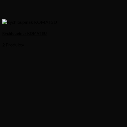
Rýchloupínak KOMATSU
2 Produkty