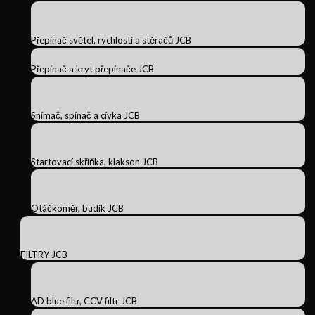
Přepínač světel, rychlosti a stěračů JCB
Přepínač a kryt přepínače JCB
Snímač, spínač a cívka JCB
Startovací skříňka, klakson JCB
Otáčkoměr, budík JCB
FILTRY JCB
AD blue filtr, CCV filtr JCB