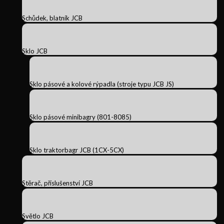
Schůdek, blatník JCB
Sklo JCB
Sklo pásové a kolové rýpadla (stroje typu JCB JS)
Sklo pásové minibagry (801-8085)
Sklo traktorbagr JCB (1CX-5CX)
Stěrač, příslušenství JCB
Světlo JCB