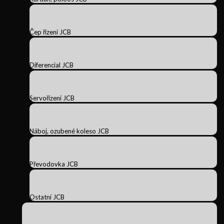
Čep řízení JCB
Diferencial JCB
Servořízení JCB
Náboj, ozubené koleso JCB
Převodovka JCB
Ostatní JCB