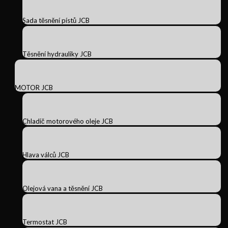
Sada těsnění pístů JCB
Těsnění hydrauliky JCB
MOTOR JCB
Chladič motorového oleje JCB
Hlava válců JCB
Olejová vana a těsnění JCB
Termostat JCB