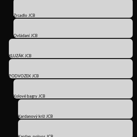
Zrcadlo JCB
Ovládaní JCB
KLUZÁK JCB
PODVOZEK JCB
Kolové bagry JCB
Kardanový kríž JCB
Kardan, poloos JCB