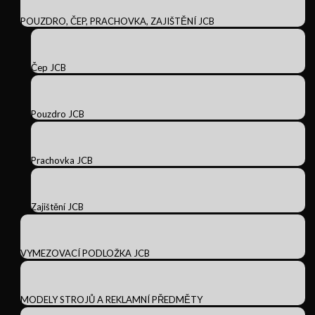
POUZDRO, ČEP, PRACHOVKA, ZAJIŠTĚNÍ JCB
Čep JCB
Pouzdro JCB
Prachovka JCB
Zajištění JCB
VYMEZOVACÍ PODLOŽKA JCB
MODELY STROJŮ A REKLAMNÍ PŘEDMĚTY