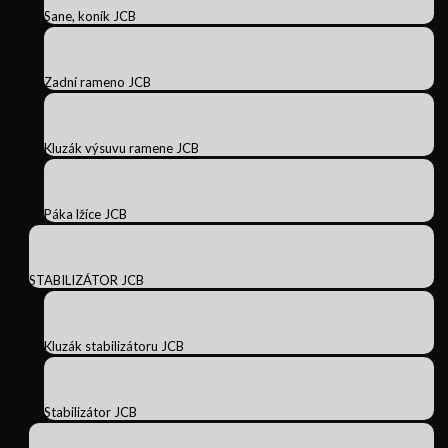
Sane, koník JCB
Zadní rameno JCB
Kluzák výsuvu ramene JCB
Páka lžíce JCB
STABILIZÁTOR JCB
Kluzák stabilizátoru JCB
Stabilizátor JCB