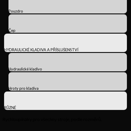
Pouzdro
Čep
HYDRAULICKÉ KLADIVA A PŘÍSLUŠENSTVÍ
Hydraulické kladivo
Hroty pro kladiva
RŮZNÉ
Rychloupínáky pro všechny stroje, podle rozměrů.