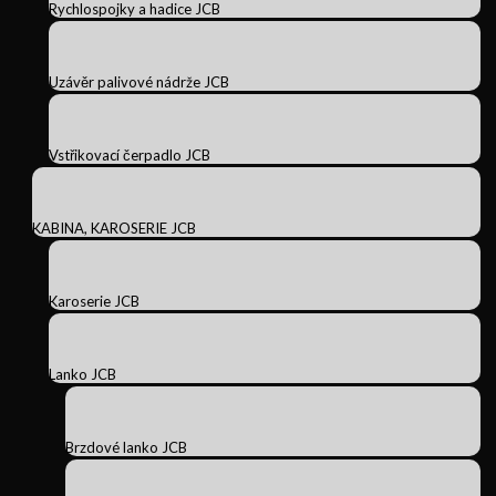
Rychlospojky a hadice JCB
Uzávěr palivové nádrže JCB
Vstřikovací čerpadlo JCB
KABINA, KAROSERIE JCB
Karoserie JCB
Lanko JCB
Brzdové lanko JCB