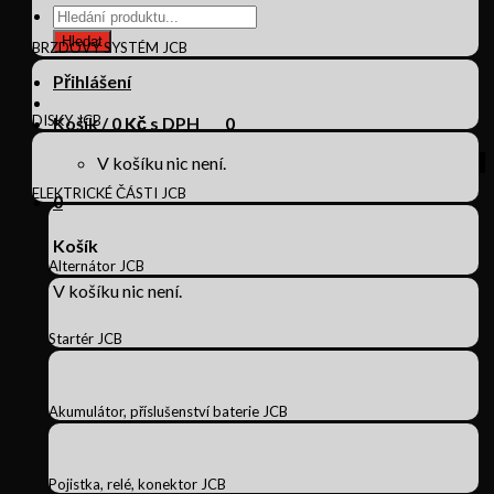
Products
search
Hledat
BRZDOVÝ SYSTÉM JCB
Přihlášení
DISKY JCB
Košík /
0
Kč s DPH
0
V košíku nic není.
ELEKTRICKÉ ČÁSTI JCB
0
Košík
Alternátor JCB
V košíku nic není.
Startér JCB
Akumulátor, příslušenství baterie JCB
Pojistka, relé, konektor JCB