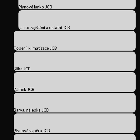
Plynové lanko JCB
Lanko zajištění a ostatní JCB
Topení, klimatizace JCB
Klika JCB
Zámek JCB
Barva, nálepka JCB
Plynová vzpěra JCB