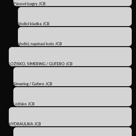
Pásové bagry JCB
Vodicí kladka JCB
Vodící, napínací kolo JCB
LOŽISKO, SIMERING / GUFERO JCB
Simering / Gufero JCB
Ložisko JCB
HYDRAULIKA JCB