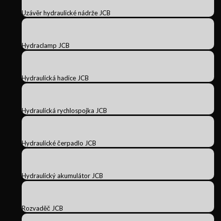
Uzávěr hydraulické nádrže JCB
Hydraclamp JCB
Hydraulická hadice JCB
Hydraulická rychlospojka JCB
Hydraulické čerpadlo JCB
Hydraulický akumulátor JCB
Rozvaděč JCB