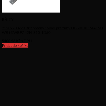
BŘITY
2320x200x20 Brit predný 16dier pre zuby HB500 KOMATSU
WB93 WB97 42N-810-1D50
5488,56
Kč s DPH
Přidat do košíku