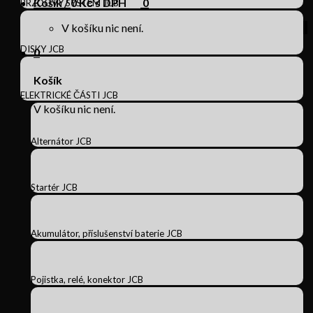
Košík /
0
Kč s DPH
0
BRZDOVÝ SYSTÉM JCB
V košíku nic není.
DISKY JCB
0
Košík
ELEKTRICKÉ ČÁSTI JCB
V košíku nic není.
Alternátor JCB
Startér JCB
Akumulátor, příslušenství baterie JCB
Pojistka, relé, konektor JCB