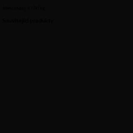
JCB
4CX
Hmotnost
47,00 kg
množství
Související produkty