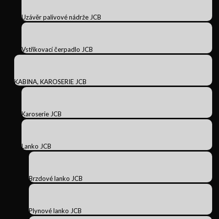
Uzávěr palivové nádrže JCB
Vstřikovací čerpadlo JCB
KABINA, KAROSERIE JCB
Karoserie JCB
Lanko JCB
Brzdové lanko JCB
Plynové lanko JCB