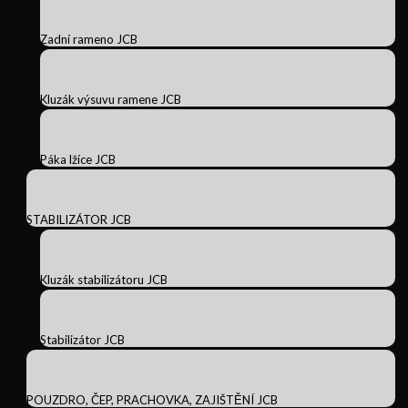
Zadní rameno JCB
Kluzák výsuvu ramene JCB
Páka lžíce JCB
STABILIZÁTOR JCB
Kluzák stabilizátoru JCB
Stabilizátor JCB
POUZDRO, ČEP, PRACHOVKA, ZAJIŠTĚNÍ JCB