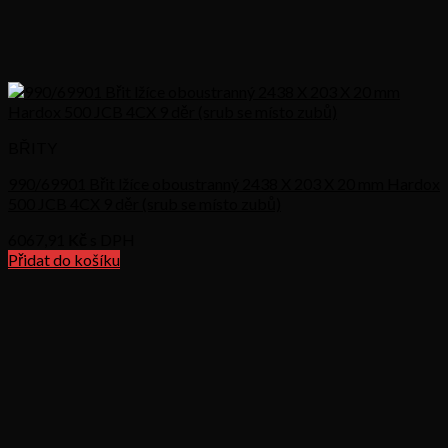
BŘITY
990/69901 Břit lžíce oboustranný 2438 X 203 X 20 mm Hardox
500 JCB 4CX 9 děr (srub se místo zubů)
6067,91
Kč s DPH
Přidat do košíku