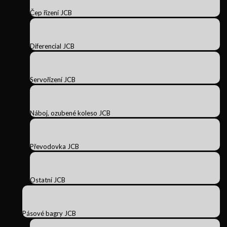
Čep řízení JCB
Diferencial JCB
Servořízení JCB
Náboj, ozubené koleso JCB
Převodovka JCB
Ostatní JCB
Pásové bagry JCB