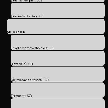
Sada těsnění pístů JCB
Těsnění hydrauliky JCB
MOTOR JCB
Chladič motorového oleje JCB
Hlava válců JCB
Olejová vana a těsnění JCB
Termostat JCB