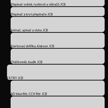
Přepínač světel, rychlosti a stěračů JCB
Přepínač a kryt přepínače JCB
Snímač, spínač a cívka JCB
Startovací skříňka, klakson JCB
Otáčkoměr, budík JCB
FILTRY JCB
AD blue filtr, CCV filtr JCB