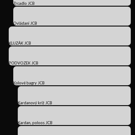
Zrcadlo JCB
Ovládaní JCB
KLUZÁK JCB
PODVOZEK JCB
Kolové bagry JCB
Kardanový kríž JCB
Kardan, poloos JCB