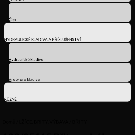
Čep
HYDRAULICKÉ KLADIVA A PŘÍSLUŠENSTVÍ
Hydraulické kladivo
Hroty pro kladiva
RŮZNÉ
Domů
/
LŽÍCE, BRITY, VÝBAVA
/
BŘITY