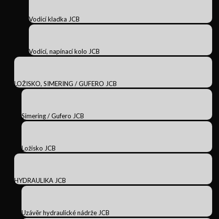
Vodicí kladka JCB
Vodící, napínací kolo JCB
LOŽISKO, SIMERING / GUFERO JCB
Simering / Gufero JCB
Ložisko JCB
HYDRAULIKA JCB
Uzávěr hydraulické nádrže JCB