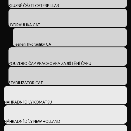
KLUZNÉ ČÁSTI CATERPILLAR
HYDRAULIKA CAT
Těsnění hydrauliky CAT
POUZDRO ČAP PRACHOVKA ZAJIŠTĚNÍ ČAPU
STABILIZÁTOR CAT
NÁHRADNÍ DÍLY KOMATSU
NÁHRADNÍ DÍLY NEW HOLLAND