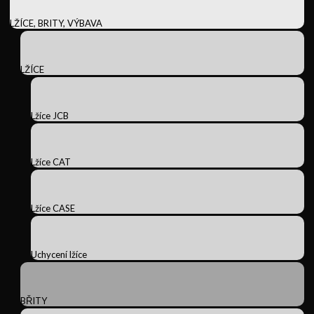
LŽÍCE, BRITY, VÝBAVA
LŽÍCE
Lžíce JCB
Lžíce CAT
Lžíce CASE
Uchycení lžíce
BŘITY