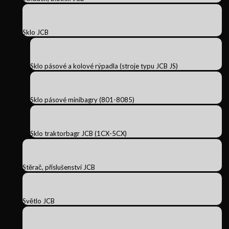
Sklo JCB
Sklo pásové a kolové rýpadla (stroje typu JCB JS)
Sklo pásové minibagry (801-8085)
Sklo traktorbagr JCB (1CX-5CX)
Stěrač, příslušenství JCB
Světlo JCB