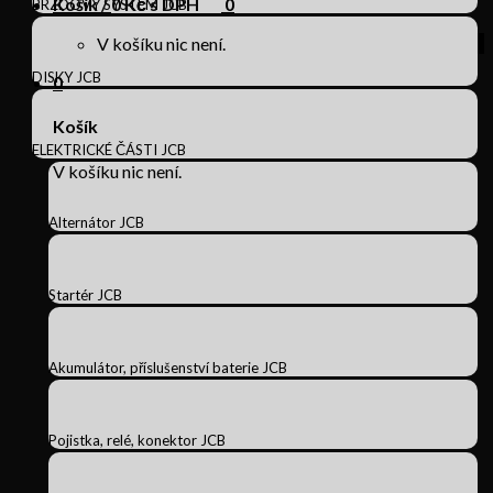
Košík /
0
Kč s DPH
0
BRZDOVÝ SYSTÉM JCB
V košíku nic není.
DISKY JCB
0
Košík
ELEKTRICKÉ ČÁSTI JCB
V košíku nic není.
Alternátor JCB
Startér JCB
Akumulátor, příslušenství baterie JCB
Pojistka, relé, konektor JCB