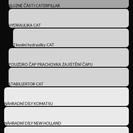
KLUZNÉ ČÁSTI CATERPILLAR
HYDRAULIKA CAT
Těsnění hydrauliky CAT
POUZDRO ČAP PRACHOVKA ZAJIŠTĚNÍ ČAPU
STABILIZÁTOR CAT
NÁHRADNÍ DÍLY KOMATSU
NÁHRADNÍ DÍLY NEW HOLLAND