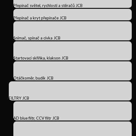
Přepínač světel, rychlosti a stěračů JCB
Přepínač a kryt přepínače JCB
Snímač, spínač a cívka JCB
Startovací skříňka, klakson JCB
Otáčkoměr, budík JCB
FILTRY JCB
AD blue filtr, CCV filtr JCB