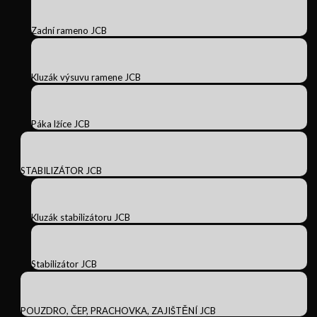
Zadní rameno JCB
Kluzák výsuvu ramene JCB
Páka lžíce JCB
STABILIZÁTOR JCB
Kluzák stabilizátoru JCB
Stabilizátor JCB
POUZDRO, ČEP, PRACHOVKA, ZAJIŠTĚNÍ JCB