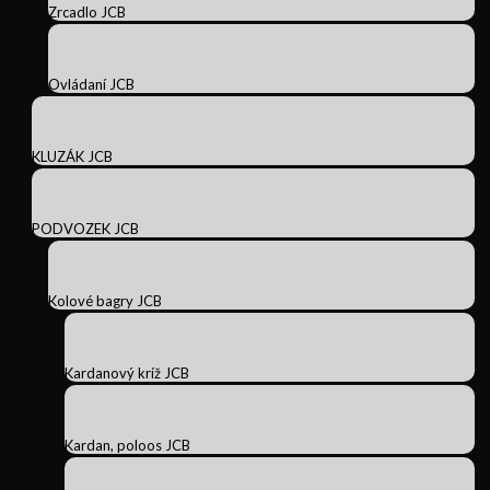
Zrcadlo JCB
Ovládaní JCB
KLUZÁK JCB
PODVOZEK JCB
Kolové bagry JCB
Kardanový kríž JCB
Kardan, poloos JCB