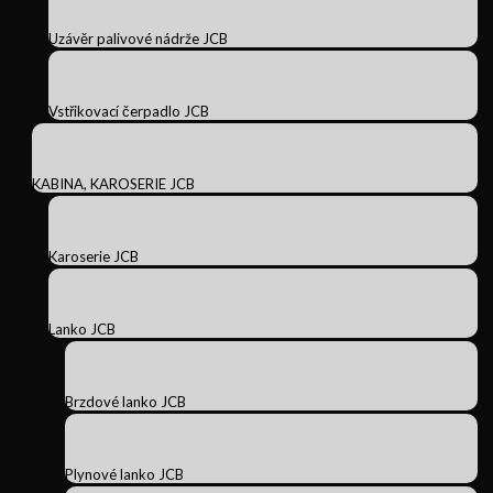
Uzávěr palivové nádrže JCB
Vstřikovací čerpadlo JCB
KABINA, KAROSERIE JCB
Karoserie JCB
Lanko JCB
Brzdové lanko JCB
Plynové lanko JCB