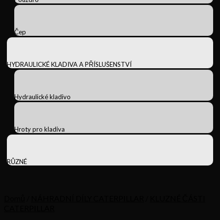
Čep
HYDRAULICKÉ KLADIVA A PŘÍSLUŠENSTVÍ
Hydraulické kladivo
Hroty pro kladiva
RŮZNÉ
Domů
/
NÁHRADNÍ DÍLY CATERPILLAR
/
KLUZNÉ ČÁSTI
CATERPILLAR