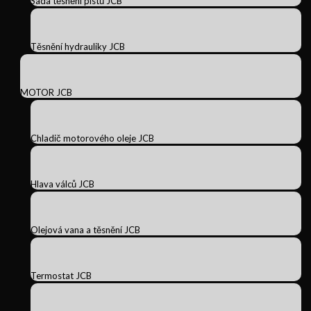
Sada těsnění pístů JCB
Těsnění hydrauliky JCB
MOTOR JCB
Chladič motorového oleje JCB
Hlava válců JCB
Olejová vana a těsnění JCB
Termostat JCB