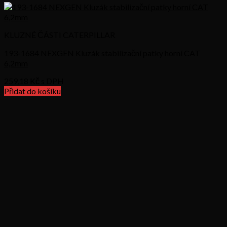
KLUZNÉ ČÁSTI CATERPILLAR
193-1684 NEXGEN Kluzák stabilizační patky horní CAT
6,2mm
259,18
Kč s DPH
Přidat do košíku