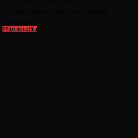
KLUZNÉ ČÁSTI CATERPILLAR
139-7340 Hriadeľ hydromotora otoče Caterpillar
3963,96
Kč s DPH
Přidat do košíku