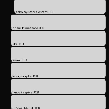
Lanko zajištění a ostatní JCB
Topení, klimatizace JCB
Klika JCB
Zámek JCB
Barva, nálepka JCB
Plynová vzpěra JCB
Schůdek, blatník JCB