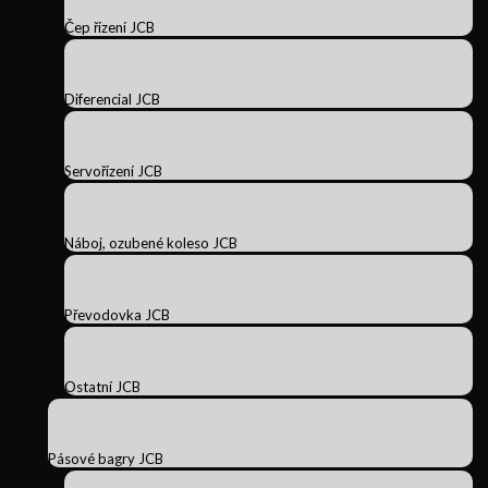
Čep řízení JCB
Diferencial JCB
Servořízení JCB
Náboj, ozubené koleso JCB
Převodovka JCB
Ostatní JCB
Pásové bagry JCB