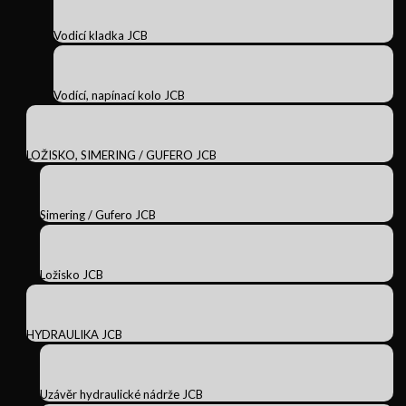
Vodicí kladka JCB
Vodící, napínací kolo JCB
LOŽISKO, SIMERING / GUFERO JCB
Simering / Gufero JCB
Ložisko JCB
HYDRAULIKA JCB
Uzávěr hydraulické nádrže JCB