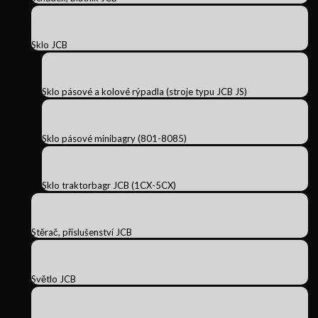
Sklo JCB
Sklo pásové a kolové rýpadla (stroje typu JCB JS)
Sklo pásové minibagry (801-8085)
Sklo traktorbagr JCB (1CX-5CX)
Stěrač, příslušenství JCB
Světlo JCB