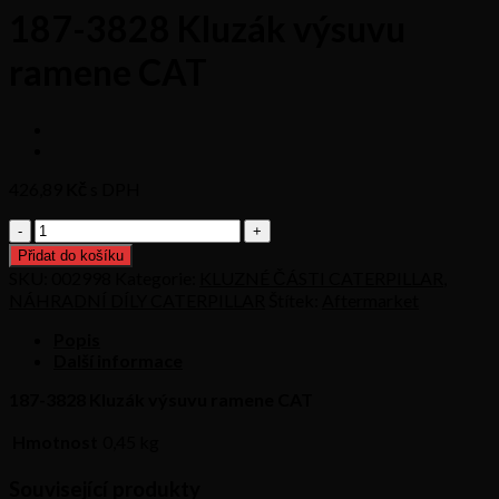
187-3828 Kluzák výsuvu
ramene CAT
426,89
Kč s DPH
187-
3828
Přidat do košíku
Kluzák
SKU:
002998
Kategorie:
KLUZNÉ ČÁSTI CATERPILLAR
,
výsuvu
NÁHRADNÍ DÍLY CATERPILLAR
Štítek:
Aftermarket
ramene
CAT
Popis
množství
Další informace
187-3828 Kluzák výsuvu ramene CAT
Hmotnost
0,45 kg
Související produkty