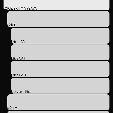
LŽÍCE, BRITY, VÝBAVA
LŽÍCE
Lžíce JCB
Lžíce CAT
Lžíce CASE
Uchycení lžíce
BŘITY