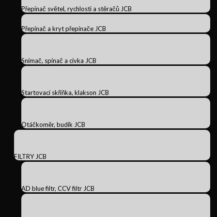
Přepínač světel, rychlosti a stěračů JCB
Přepínač a kryt přepínače JCB
Snímač, spínač a cívka JCB
Startovací skříňka, klakson JCB
Otáčkoměr, budík JCB
FILTRY JCB
AD blue filtr, CCV filtr JCB