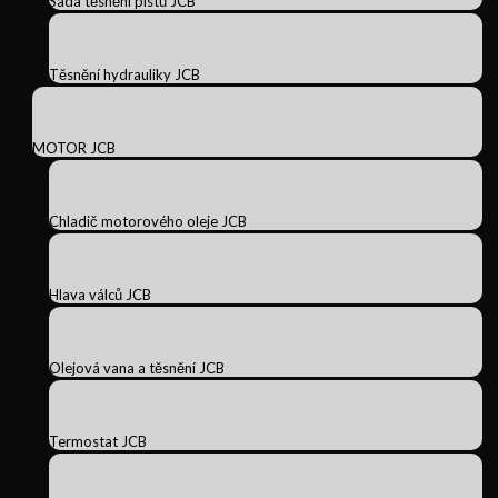
Sada těsnění pístů JCB
Těsnění hydrauliky JCB
MOTOR JCB
Chladič motorového oleje JCB
Hlava válců JCB
Olejová vana a těsnění JCB
Termostat JCB