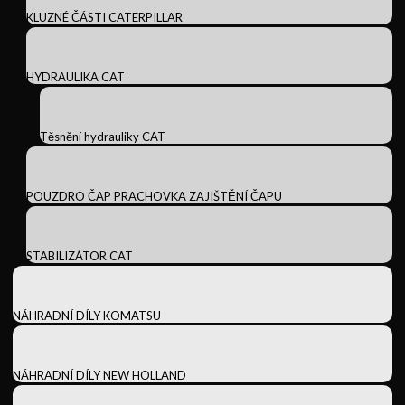
KLUZNÉ ČÁSTI CATERPILLAR
HYDRAULIKA CAT
Těsnění hydrauliky CAT
POUZDRO ČAP PRACHOVKA ZAJIŠTĚNÍ ČAPU
STABILIZÁTOR CAT
NÁHRADNÍ DÍLY KOMATSU
NÁHRADNÍ DÍLY NEW HOLLAND