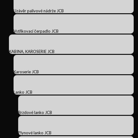
Uzávěr palivové nádrže JCB
Vstřikovací čerpadlo JCB
KABINA, KAROSERIE JCB
Karoserie JCB
Lanko JCB
Brzdové lanko JCB
Plynové lanko JCB