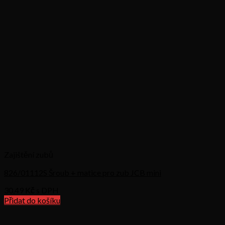
Zajištění zubů
826/01112S Šroub + matice pro zub JCB mini
30,49
Kč s DPH
Přidat do košíku