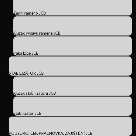
Zadní rameno JCB
Kluzák výsuvu ramene JCB
Páka lžíce JCB
STABILIZÁTOR JCB
Kluzák stabilizátoru JCB
Stabilizátor JCB
POUZDRO, ČEP, PRACHOVKA, ZAJIŠTĚNÍ JCB