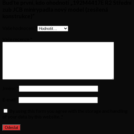
Buďte první, kdo ohodnotí „192M4417E R2 Střední
zub JCB minirypadla nový model (zesílená
konstrukce)“
Vaše hodnocení
*
Vaše recenze
*
Jméno
*
E-mail
*
By using this form you agree with the storage and handling
of your data by this website.
*