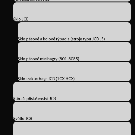
Sklo JCB
Sklo pásové a kolové rýpadla (stroje typu JCB JS)
Sklo pásové minibagry (801-8085)
Sklo traktorbagr JCB (1CX-5CX)
Stěrač, příslušenství JCB
Světlo JCB