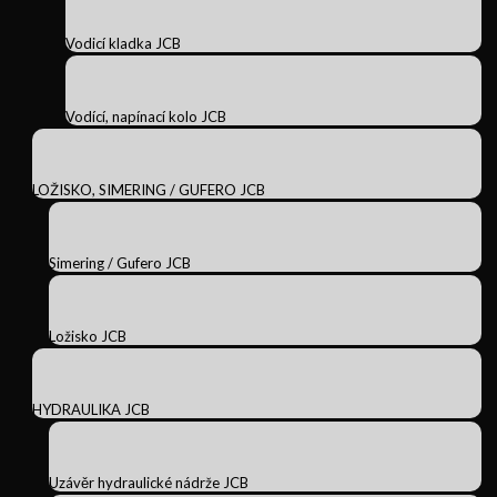
Vodicí kladka JCB
Vodící, napínací kolo JCB
LOŽISKO, SIMERING / GUFERO JCB
Simering / Gufero JCB
Ložisko JCB
HYDRAULIKA JCB
Uzávěr hydraulické nádrže JCB