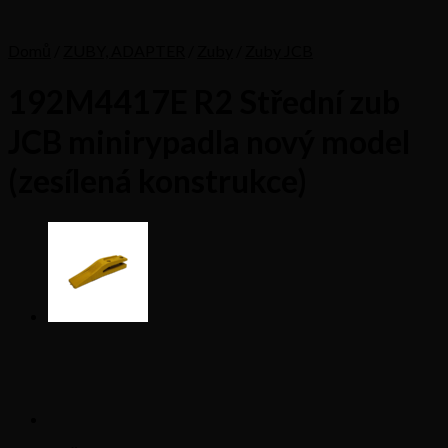
Domů
/
ZUBY, ADAPTER
/
Zuby
/
Zuby JCB
192M4417E R2 Střední zub
JCB minirypadla nový model
(zesílená konstrukce)