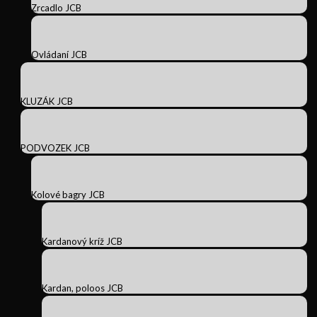
Zrcadlo JCB
Ovládaní JCB
KLUZÁK JCB
PODVOZEK JCB
Kolové bagry JCB
Kardanový kríž JCB
Kardan, poloos JCB