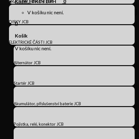
Košík /
0
Kč s DPH
0
BRZDOVÝ SYSTÉM JCB
V košíku nic není.
DISKY JCB
0
Košík
ELEKTRICKÉ ČÁSTI JCB
V košíku nic není.
Alternátor JCB
Startér JCB
Akumulátor, příslušenství baterie JCB
Pojistka, relé, konektor JCB