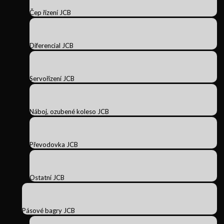
Čep řízení JCB
Diferencial JCB
Servořízení JCB
Náboj, ozubené koleso JCB
Převodovka JCB
Ostatní JCB
Pásové bagry JCB