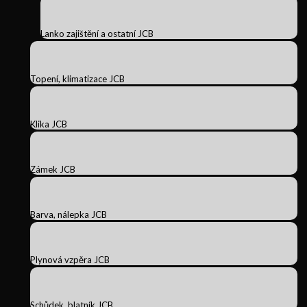
Lanko zajištění a ostatní JCB
Topení, klimatizace JCB
Klika JCB
Zámek JCB
Barva, nálepka JCB
Plynová vzpěra JCB
Schůdek, blatník JCB