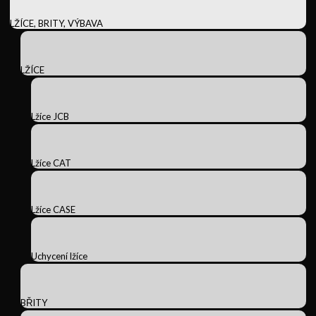
LŽÍCE, BRITY, VÝBAVA
LŽÍCE
Lžíce JCB
Lžíce CAT
Lžíce CASE
Uchycení lžíce
BŘITY