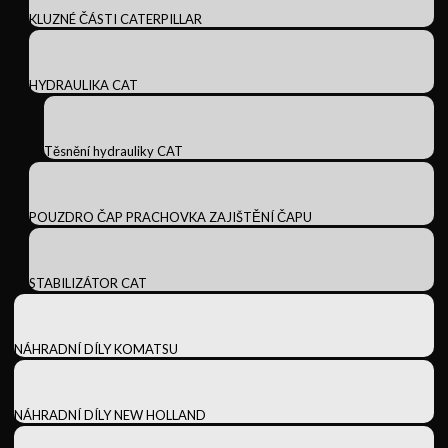
KLUZNÉ ČÁSTI CATERPILLAR
HYDRAULIKA CAT
Těsnění hydrauliky CAT
POUZDRO ČAP PRACHOVKA ZAJIŠTĚNÍ ČAPU
STABILIZÁTOR CAT
NÁHRADNÍ DÍLY KOMATSU
NÁHRADNÍ DÍLY NEW HOLLAND