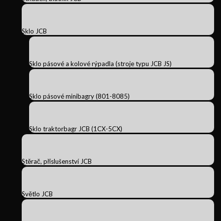
Sklo JCB
Sklo pásové a kolové rýpadla (stroje typu JCB JS)
Sklo pásové minibagry (801-8085)
Sklo traktorbagr JCB (1CX-5CX)
Stěrač, příslušenství JCB
Světlo JCB