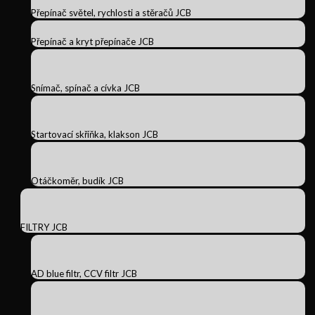
Přepínač světel, rychlosti a stěračů JCB
Přepínač a kryt přepínače JCB
Snímač, spínač a cívka JCB
Startovací skříňka, klakson JCB
Otáčkoměr, budík JCB
FILTRY JCB
AD blue filtr, CCV filtr JCB