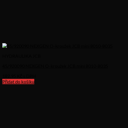
HYDRAULIKA JCB
45/920090 NEXGEN O-kroužek JCB mini 8010-8035
182,95
Kč s DPH
Přidat do košíku