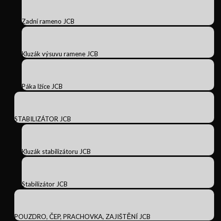
Zadní rameno JCB
Kluzák výsuvu ramene JCB
Páka lžíce JCB
STABILIZÁTOR JCB
Kluzák stabilizátoru JCB
Stabilizátor JCB
POUZDRO, ČEP, PRACHOVKA, ZAJIŠTĚNÍ JCB