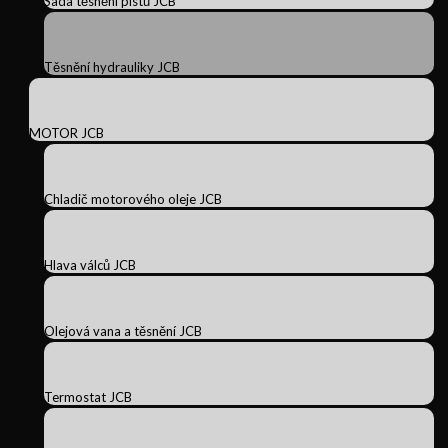
Sada těsnění pístů JCB
Těsnění hydrauliky JCB
MOTOR JCB
Chladič motorového oleje JCB
Hlava válců JCB
Olejová vana a těsnění JCB
Termostat JCB