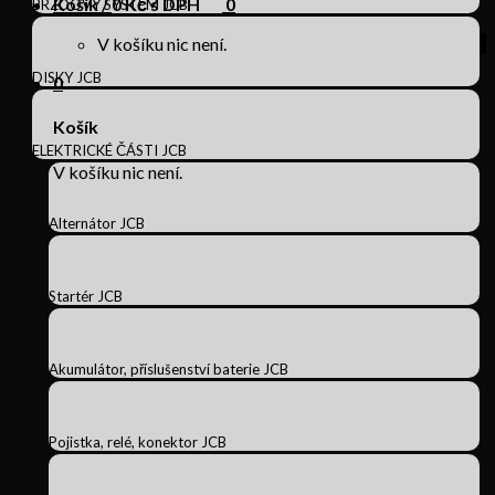
Košík /
0
Kč s DPH
0
BRZDOVÝ SYSTÉM JCB
V košíku nic není.
DISKY JCB
0
Košík
ELEKTRICKÉ ČÁSTI JCB
V košíku nic není.
Alternátor JCB
Startér JCB
Akumulátor, příslušenství baterie JCB
Pojistka, relé, konektor JCB