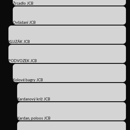
Zrcadlo JCB
Ovládaní JCB
KLUZÁK JCB
PODVOZEK JCB
Kolové bagry JCB
Kardanový kríž JCB
Kardan, poloos JCB