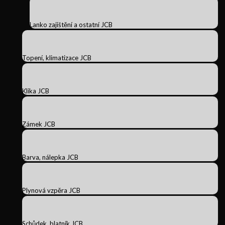
Lanko zajištění a ostatní JCB
Topení, klimatizace JCB
Klika JCB
Zámek JCB
Barva, nálepka JCB
Plynová vzpěra JCB
Schůdek, blatník JCB