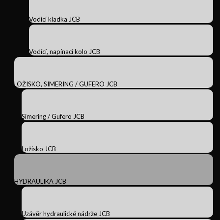
Vodicí kladka JCB
Vodící, napínací kolo JCB
LOŽISKO, SIMERING / GUFERO JCB
Simering / Gufero JCB
Ložisko JCB
HYDRAULIKA JCB
Uzávěr hydraulické nádrže JCB