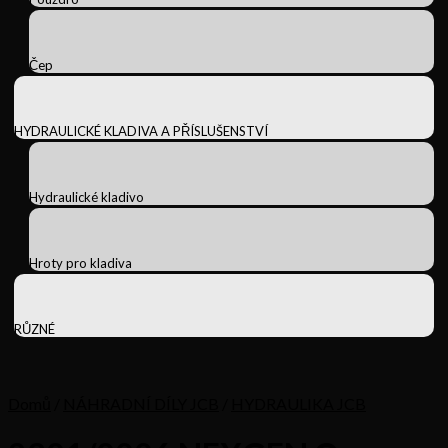
Čep
HYDRAULICKÉ KLADIVA A PŘÍSLUŠENSTVÍ
Hydraulické kladivo
Hroty pro kladiva
RŮZNÉ
Domů
/
NÁHRADNÍ DÍLY JCB
/
HYDRAULIKA JCB