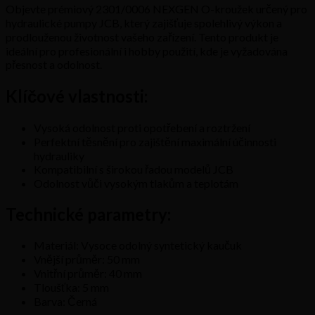
Objevte prémiový 2301/0006 NEXGEN O-kroužek určený pro
hydraulické pumpy JCB, který zajišťuje spolehlivý výkon a
prodlouženou životnost vašeho zařízení. Tento produkt je
ideální pro profesionální i hobby použití, kde je vyžadována
přesnost a odolnost.
Klíčové vlastnosti:
Vysoká odolnost proti opotřebení a roztržení
Perfektní těsnění pro zajištění maximální účinnosti
hydrauliky
Kompatibilní s širokou řadou modelů JCB
Odolnost vůči vysokým tlakům a teplotám
Technické parametry:
Materiál: Vysoce odolný syntetický kaučuk
Vnější průměr: 50 mm
Vnitřní průměr: 40 mm
Tloušťka: 5 mm
Barva: Černá