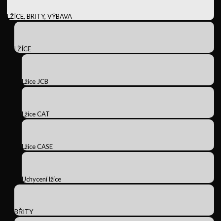
LŽÍCE, BRITY, VÝBAVA
LŽÍCE
Lžíce JCB
Lžíce CAT
Lžíce CASE
Uchycení lžíce
BŘITY