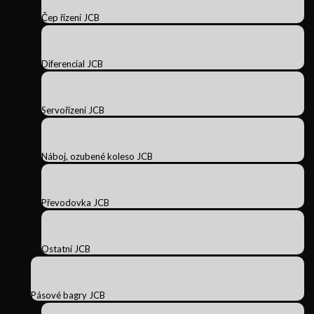
Čep řízení JCB
Diferencial JCB
Servořízení JCB
Náboj, ozubené koleso JCB
Převodovka JCB
Ostatní JCB
Pásové bagry JCB