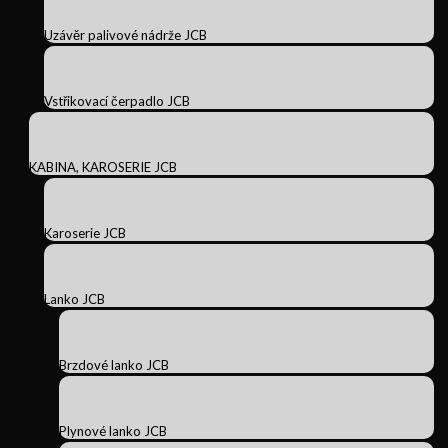
Uzávěr palivové nádrže JCB
Vstřikovací čerpadlo JCB
KABINA, KAROSERIE JCB
Karoserie JCB
Lanko JCB
Brzdové lanko JCB
Plynové lanko JCB