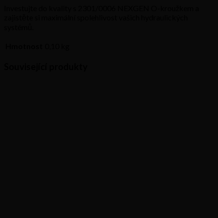
Investujte do kvality s 2301/0006 NEXGEN O-kroužkem a
zajistěte si maximální spolehlivost vašich hydraulických
systémů.
Hmotnost
0,10 kg
Související produkty