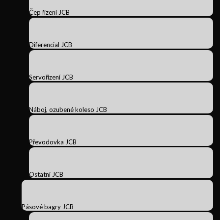
Čep řízení JCB
Diferencial JCB
Servořízení JCB
Náboj, ozubené koleso JCB
Převodovka JCB
Ostatní JCB
Pásové bagry JCB