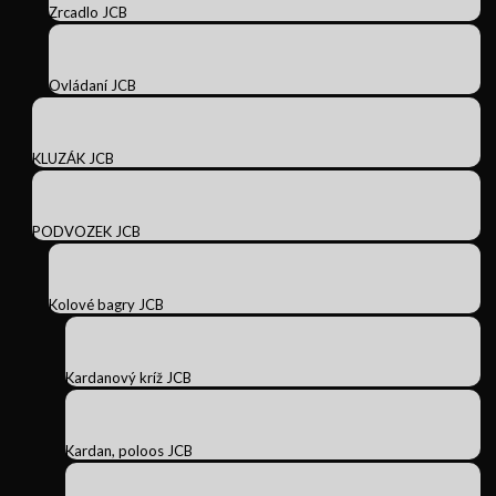
Zrcadlo JCB
Ovládaní JCB
KLUZÁK JCB
PODVOZEK JCB
Kolové bagry JCB
Kardanový kríž JCB
Kardan, poloos JCB