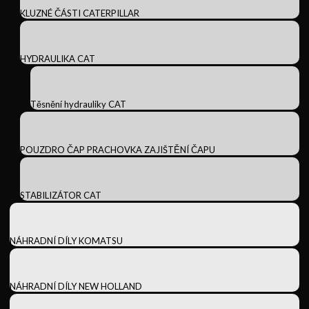
KLUZNÉ ČÁSTI CATERPILLAR
HYDRAULIKA CAT
Těsnění hydrauliky CAT
POUZDRO ČAP PRACHOVKA ZAJIŠTĚNÍ ČAPU
STABILIZÁTOR CAT
NÁHRADNÍ DÍLY KOMATSU
NÁHRADNÍ DÍLY NEW HOLLAND