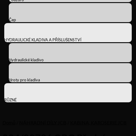
Čep
HYDRAULICKÉ KLADIVA A PŘÍSLUŠENSTVÍ
Hydraulické kladivo
Hroty pro kladiva
RŮZNÉ
Domů
/
NÁHRADNÍ DÍLY JCB
/
KABINA, KAROSERIE JCB