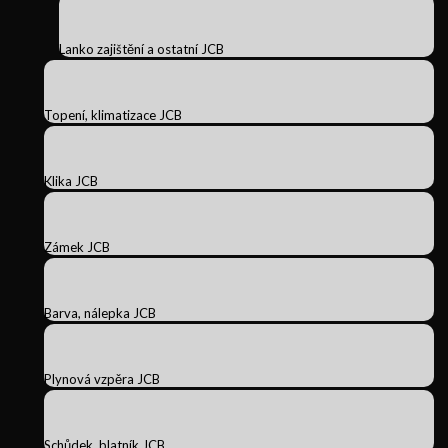
Lanko zajištění a ostatní JCB
Topení, klimatizace JCB
Klika JCB
Zámek JCB
Barva, nálepka JCB
Plynová vzpěra JCB
Schůdek, blatník JCB