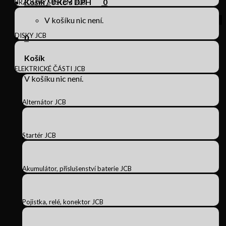
Košík /
0
Kč s DPH
0
BRZDOVÝ SYSTÉM JCB
V košíku nic není.
DISKY JCB
0
Košík
ELEKTRICKÉ ČÁSTI JCB
V košíku nic není.
Alternátor JCB
Startér JCB
Akumulátor, příslušenství baterie JCB
Pojistka, relé, konektor JCB