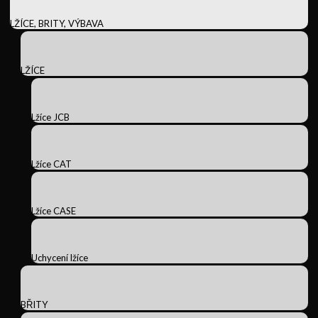
LŽÍCE, BRITY, VÝBAVA
LŽÍCE
Lžíce JCB
Lžíce CAT
Lžíce CASE
Uchycení lžíce
BŘITY