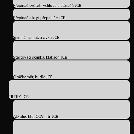
Přepínač světel, rychlosti a stěračů JCB
Přepínač a kryt přepínače JCB
Snímač, spínač a cívka JCB
Startovací skříňka, klakson JCB
Otáčkoměr, budík JCB
FILTRY JCB
AD blue filtr, CCV filtr JCB