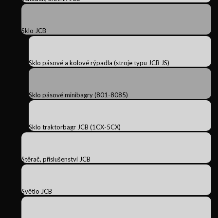
Sklo JCB
Sklo pásové a kolové rýpadla (stroje typu JCB JS)
Sklo pásové minibagry (801-8085)
Sklo traktorbagr JCB (1CX-5CX)
Stěrač, příslušenství JCB
Světlo JCB