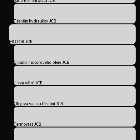
Sada těsnění pístů JCB
Těsnění hydrauliky JCB
MOTOR JCB
Chladič motorového oleje JCB
Hlava válců JCB
Olejová vana a těsnění JCB
Termostat JCB