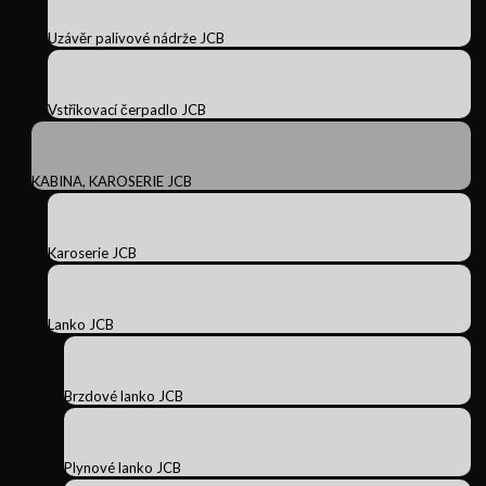
Uzávěr palivové nádrže JCB
Vstřikovací čerpadlo JCB
KABINA, KAROSERIE JCB
Karoserie JCB
Lanko JCB
Brzdové lanko JCB
Plynové lanko JCB