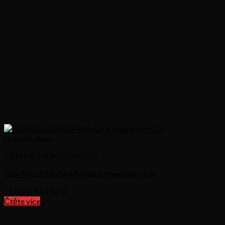
Není skladem
KABINA, KAROSERIE JCB
700/50114 BRITAX Maják s magnetem 12V
1524,60
Kč s DPH
Čtěte více