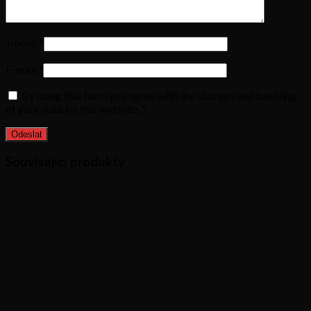
Jméno
*
E-mail
*
By using this form you agree with the storage and handling
of your data by this website.
*
Související produkty