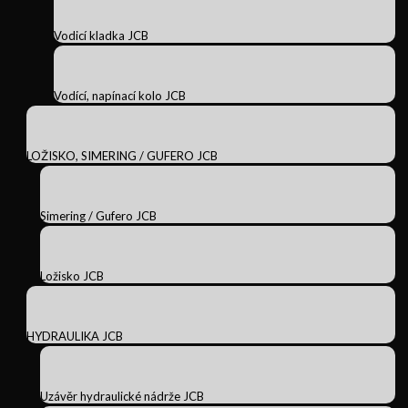
Vodicí kladka JCB
Vodící, napínací kolo JCB
LOŽISKO, SIMERING / GUFERO JCB
Simering / Gufero JCB
Ložisko JCB
HYDRAULIKA JCB
Uzávěr hydraulické nádrže JCB