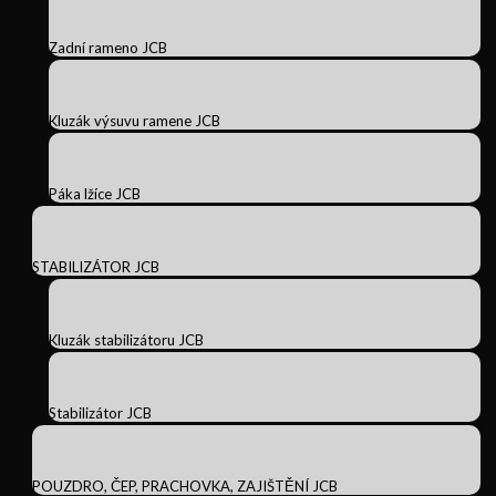
Zadní rameno JCB
Kluzák výsuvu ramene JCB
Páka lžíce JCB
STABILIZÁTOR JCB
Kluzák stabilizátoru JCB
Stabilizátor JCB
POUZDRO, ČEP, PRACHOVKA, ZAJIŠTĚNÍ JCB