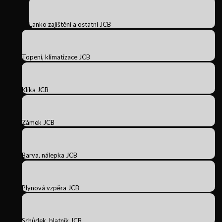
Lanko zajištění a ostatní JCB
Topení, klimatizace JCB
Klika JCB
Zámek JCB
Barva, nálepka JCB
Plynová vzpěra JCB
Schůdek, blatník JCB