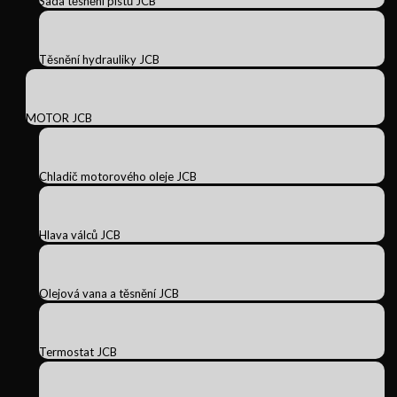
Sada těsnění pístů JCB
Těsnění hydrauliky JCB
MOTOR JCB
Chladič motorového oleje JCB
Hlava válců JCB
Olejová vana a těsnění JCB
Termostat JCB