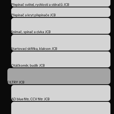
Přepínač světel, rychlosti a stěračů JCB
Přepínač a kryt přepínače JCB
Snímač, spínač a cívka JCB
Startovací skříňka, klakson JCB
Otáčkoměr, budík JCB
FILTRY JCB
AD blue filtr, CCV filtr JCB