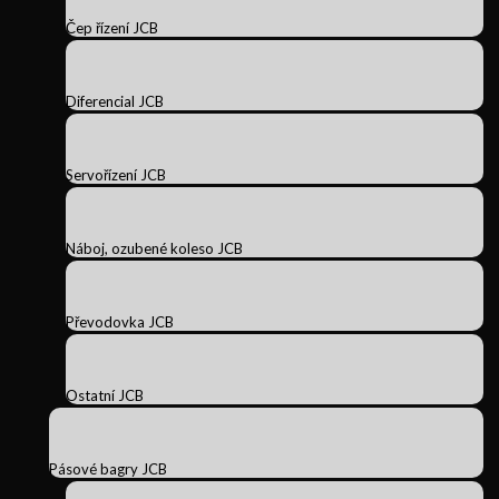
Čep řízení JCB
Diferencial JCB
Servořízení JCB
Náboj, ozubené koleso JCB
Převodovka JCB
Ostatní JCB
Pásové bagry JCB