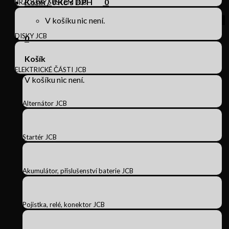
Košík /
0
Kč s DPH
0
BRZDOVÝ SYSTÉM JCB
V košíku nic není.
DISKY JCB
0
Košík
ELEKTRICKÉ ČÁSTI JCB
V košíku nic není.
Alternátor JCB
Startér JCB
Akumulátor, příslušenství baterie JCB
Pojistka, relé, konektor JCB