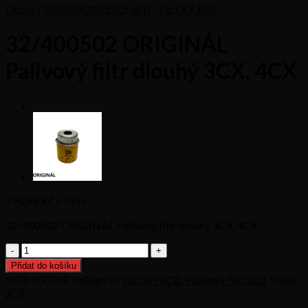
Domů
/
NÁHRADNÍ DÍLY JCB
/
FILTRY JCB
32/400502 ORIGINÁL
Palivový filtr dlouhý 3CX, 4CX
190,58
Kč s DPH
32/400502 ORIGINÁL Palivový filtr dlouhý 3CX, 4CX
32/400502
ORIGINÁL
Přidat do košíku
Palivový
SKU:
000268
Kategorie:
FILTRY JCB
,
Palivový filtr JCB
Štítek:
filtr
JCB
dlouhý