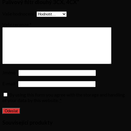
Palivový filtr dlouhý 3CX, 4CX“
Vaše hodnocení
*
Vaše recenze
*
Jméno
*
E-mail
*
By using this form you agree with the storage and handling
of your data by this website.
*
Související produkty