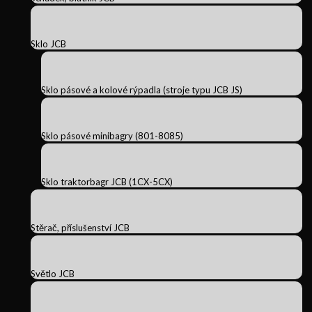
Sklo JCB
Sklo pásové a kolové rýpadla (stroje typu JCB JS)
Sklo pásové minibagry (801-8085)
Sklo traktorbagr JCB (1CX-5CX)
Stěrač, příslušenství JCB
Světlo JCB