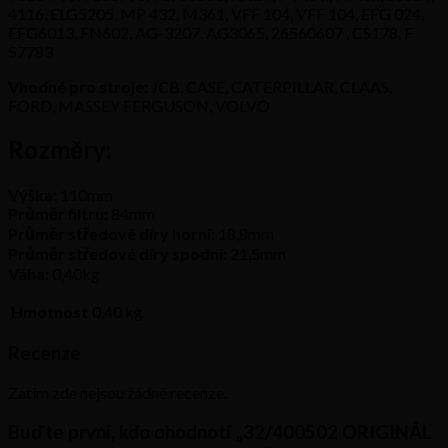
4116, ELG5205, MP 432, M361, VFF 104, VFF 104, EFG 024,
EFG6013, FN602, AG-3207, AG3065, 26560607 , CS178, F
57783
Vhodné pro stroje:
JCB, CASE, CATERPILLAR, CLAAS,
FORD, MASSEY FERGUSON, VOLVO
Rozměry:
Výška:
110mm
Průměr filtru:
84mm
Průměr středové díry horní:
18,8mm
Průměr středové díry spodní:
21,5mm
Váha:
0,40kg
Hmotnost
0,40 kg
Recenze
Zatím zde nejsou žádné recenze.
Buďte první, kdo ohodnotí „32/400502 ORIGINÁL