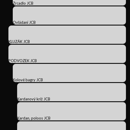
Zrcadlo JCB
Ovládaní JCB
KLUZÁK JCB
PODVOZEK JCB
Kolové bagry JCB
Kardanový kríž JCB
Kardan, poloos JCB