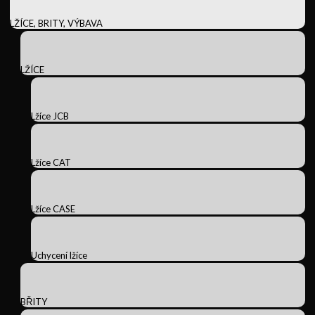
LŽÍCE, BRITY, VÝBAVA
LŽÍCE
Lžíce JCB
Lžíce CAT
Lžíce CASE
Uchycení lžíce
BŘITY