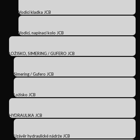
Vodicí kladka JCB
Vodící, napínací kolo JCB
LOŽISKO, SIMERING / GUFERO JCB
Simering / Gufero JCB
Ložisko JCB
HYDRAULIKA JCB
Uzávěr hydraulické nádrže JCB