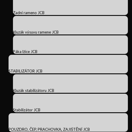
Zadní rameno JCB
Kluzák výsuvu ramene JCB
Páka lžíce JCB
STABILIZÁTOR JCB
Kluzák stabilizátoru JCB
Stabilizátor JCB
POUZDRO, ČEP, PRACHOVKA, ZAJIŠTĚNÍ JCB