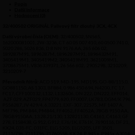
3CX,
Popis
4CX
Další informace
množství
Hodnocení (0)
32/400502 ORIGINÁL Palivový filtr dlouhý 3CX, 4CX
Další výrobní čísla (OEM):
32/400502, SN565,
162000081001, 2W-3236, CT 60 05 007 410, 60 0500 741 0,
5020 286, 5026 836, D 8 NN 9176 AA, 265 606 02,
189287M91, 1896287M, 1896287M91, 1896432M91,
3405419M1, 3405419M2, 3405419M91, 3621009M1,
3708675M1, V836339371, 26 566 602, 2905298, 3210209,
3210209-7
Převodník filtrů:
ACD 519, MD-195, MD195, GO-88/115.0,
GO881150, AS 1303, BF884, 0 986 450 694, N4200, FC 17,
FC17, CFF100132, L132, L132606, DN 222, DN222, EFF014,
AZF 029, AZF029, FP4779, 620, FF0007, LK783, DGM/K 796,
P556287, JV 429/4, 6.33221, EXF-307, 22575, MF 1407 A,
MF796, PM 844, PM844, FF4052, FF4052A, 78GB 9150 AA,
78GB9150AA, 13.28.21/130, 132821130, C4161, C4163, GF
278, E158438, G 912, G912, E76/1K, E761K, 7690116, DF 21,
KX24, 031-FC, 031FC, ELG 5205, ELG5205, LFF 3501,
7111/796, 7111796, 71760558, KX 24, P 945 x, P945x, 63014,