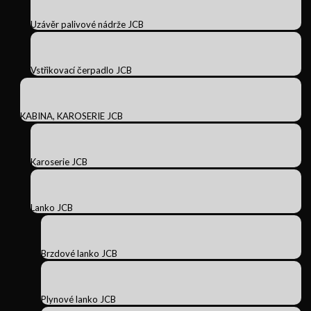
Uzávěr palivové nádrže JCB
Vstřikovací čerpadlo JCB
KABINA, KAROSERIE JCB
Karoserie JCB
Lanko JCB
Brzdové lanko JCB
Plynové lanko JCB