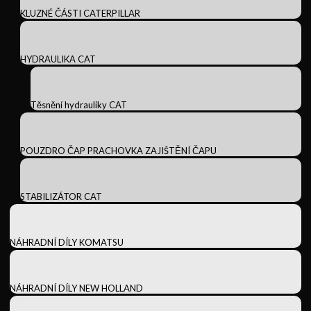
KLUZNÉ ČÁSTI CATERPILLAR
HYDRAULIKA CAT
Těsnění hydrauliky CAT
POUZDRO ČAP PRACHOVKA ZAJIŠTĚNÍ ČAPU
STABILIZÁTOR CAT
NÁHRADNÍ DÍLY KOMATSU
NÁHRADNÍ DÍLY NEW HOLLAND