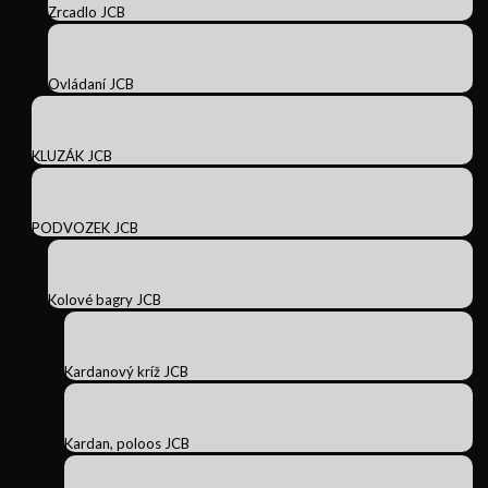
Zrcadlo JCB
Ovládaní JCB
KLUZÁK JCB
PODVOZEK JCB
Kolové bagry JCB
Kardanový kríž JCB
Kardan, poloos JCB