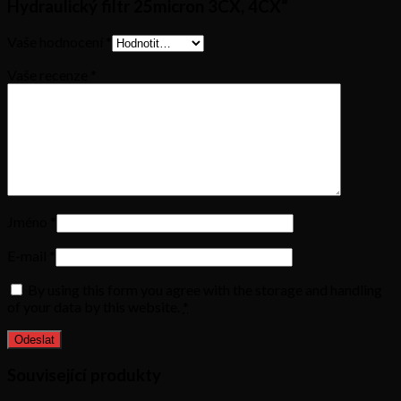
Hydraulický filtr 25micron 3CX, 4CX“
Vaše hodnocení
*
Vaše recenze
*
Jméno
*
E-mail
*
By using this form you agree with the storage and handling
of your data by this website.
*
Související produkty