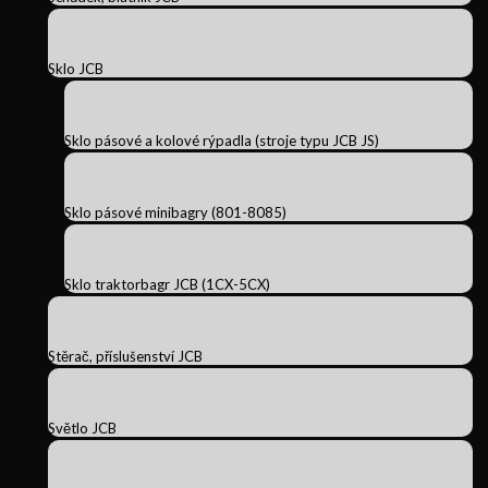
Sklo JCB
Sklo pásové a kolové rýpadla (stroje typu JCB JS)
Sklo pásové minibagry (801-8085)
Sklo traktorbagr JCB (1CX-5CX)
Stěrač, příslušenství JCB
Světlo JCB