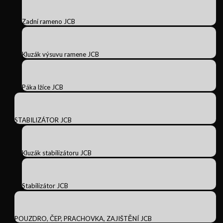
Zadní rameno JCB
Kluzák výsuvu ramene JCB
Páka lžíce JCB
STABILIZÁTOR JCB
Kluzák stabilizátoru JCB
Stabilizátor JCB
POUZDRO, ČEP, PRACHOVKA, ZAJIŠTĚNÍ JCB