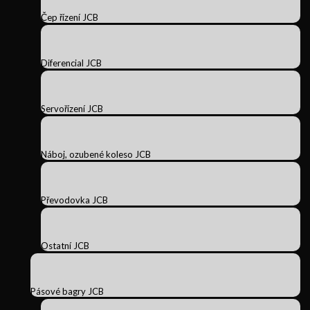
Čep řízení JCB
Diferencial JCB
Servořízení JCB
Náboj, ozubené koleso JCB
Převodovka JCB
Ostatní JCB
Pásové bagry JCB