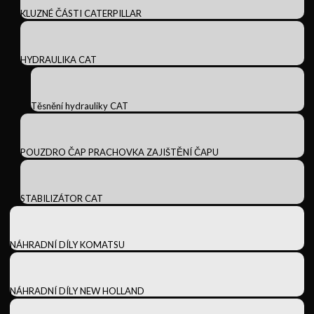
KLUZNÉ ČÁSTI CATERPILLAR
HYDRAULIKA CAT
Těsnění hydrauliky CAT
POUZDRO ČAP PRACHOVKA ZAJIŠTĚNÍ ČAPU
STABILIZÁTOR CAT
NÁHRADNÍ DÍLY KOMATSU
NÁHRADNÍ DÍLY NEW HOLLAND