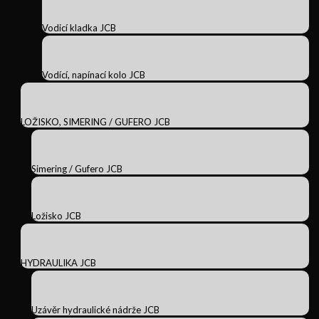
Vodicí kladka JCB
Vodící, napínací kolo JCB
LOŽISKO, SIMERING / GUFERO JCB
Simering / Gufero JCB
Ložisko JCB
HYDRAULIKA JCB
Uzávěr hydraulické nádrže JCB