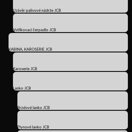
Uzávěr palivové nádrže JCB
Vstřikovací čerpadlo JCB
KABINA, KAROSERIE JCB
Karoserie JCB
Lanko JCB
Brzdové lanko JCB
Plynové lanko JCB