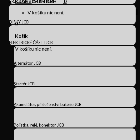
Košík /
0
Kč s DPH
0
BRZDOVÝ SYSTÉM JCB
V košíku nic není.
DISKY JCB
0
Košík
ELEKTRICKÉ ČÁSTI JCB
V košíku nic není.
Alternátor JCB
Startér JCB
Akumulátor, příslušenství baterie JCB
Pojistka, relé, konektor JCB