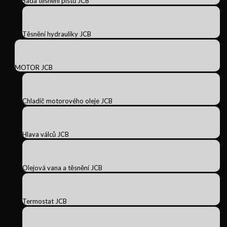
Sada těsnění pístů JCB
Těsnění hydrauliky JCB
MOTOR JCB
Chladič motorového oleje JCB
Hlava válců JCB
Olejová vana a těsnění JCB
Termostat JCB