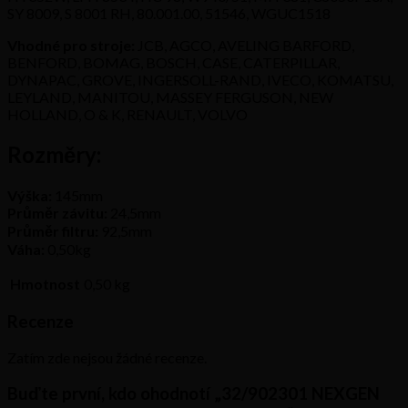
SY 8009, S 8001 RH, 80.001.00, 51546, WGUC1518
Vhodné pro stroje:
JCB, AGCO, AVELING BARFORD,
BENFORD, BOMAG, BOSCH, CASE, CATERPILLAR,
DYNAPAC, GROVE, INGERSOLL-RAND, IVECO, KOMATSU,
LEYLAND, MANITOU, MASSEY FERGUSON, NEW
HOLLAND, O & K, RENAULT, VOLVO
Rozměry:
Výška:
145mm
Průměr závitu:
24,5mm
Průměr filtru:
92,5mm
Váha:
0,50kg
Hmotnost
0,50 kg
Recenze
Zatím zde nejsou žádné recenze.
Buďte první, kdo ohodnotí „32/902301 NEXGEN