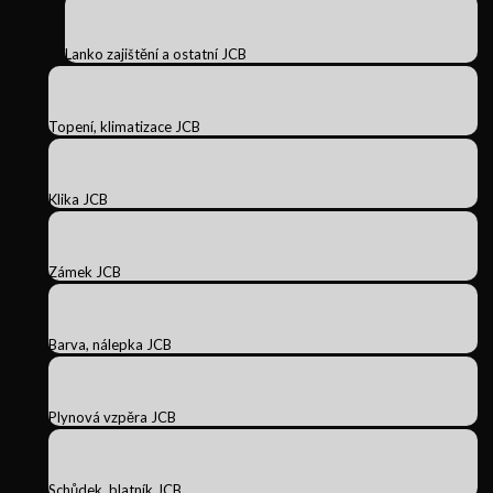
Lanko zajištění a ostatní JCB
Topení, klimatizace JCB
Klika JCB
Zámek JCB
Barva, nálepka JCB
Plynová vzpěra JCB
Schůdek, blatník JCB