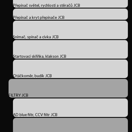
Přepínač světel, rychlosti a stěračů JCB
Přepínač a kryt přepínače JCB
Snímač, spínač a cívka JCB
Startovací skříňka, klakson JCB
Otáčkoměr, budík JCB
FILTRY JCB
AD blue filtr, CCV filtr JCB