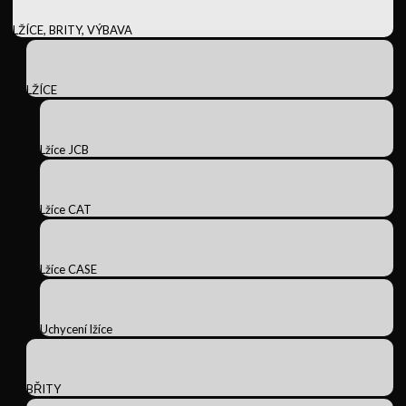
LŽÍCE, BRITY, VÝBAVA
LŽÍCE
Lžíce JCB
Lžíce CAT
Lžíce CASE
Uchycení lžíce
BŘITY