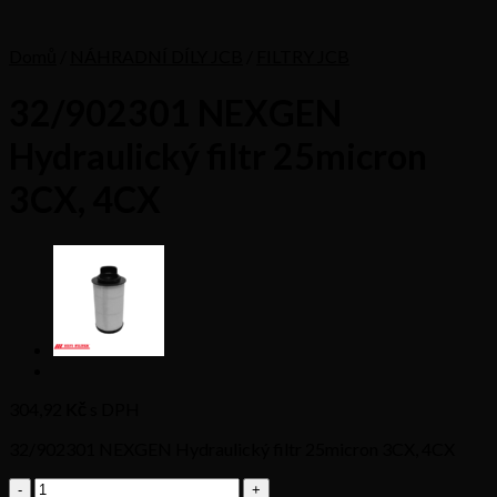
Domů
/
NÁHRADNÍ DÍLY JCB
/
FILTRY JCB
32/902301 NEXGEN
Hydraulický filtr 25micron
3CX, 4CX
304,92
Kč s DPH
32/902301 NEXGEN Hydraulický filtr 25micron 3CX, 4CX
32/902301