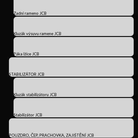
Zadní rameno JCB
Kluzák výsuvu ramene JCB
Páka lžíce JCB
STABILIZÁTOR JCB
Kluzák stabilizátoru JCB
Stabilizátor JCB
POUZDRO, ČEP, PRACHOVKA, ZAJIŠTĚNÍ JCB