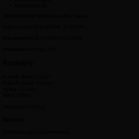
Hodnocení (0)
32/903001 HIFI Vzduchový filtr hlavní
Další výrobní čísla (OEM):
32/903001,
Převodník filtrů:
P780272, SA17486
Vhodné pro stroje:
JCB
Rozměry:
Průměr dolní:
176mm
Průměr horní:
160mm
Výška :
265mm
Váha:
0,80kg
Hmotnost
0,80 kg
Recenze
Zatím zde nejsou žádné recenze.