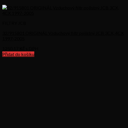
FILTRY JCB
32/915801 ORIGINÁL Vzduchový filtr pojistný JCB 3CX, 4CX
1997-2005
1250,17
Kč s DPH
Přidat do košíku