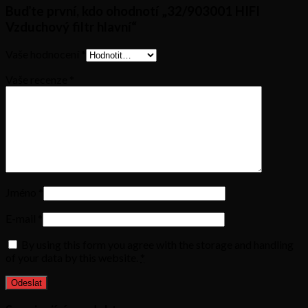
Buďte první, kdo ohodnotí „32/903001 HIFI
Vzduchový filtr hlavní“
Vaše hodnocení
*
Vaše recenze
*
Jméno
*
E-mail
*
By using this form you agree with the storage and handling
of your data by this website.
*