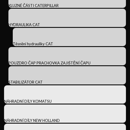
KLUZNÉ ČÁSTI CATERPILLAR
HYDRAULIKA CAT
Těsnění hydrauliky CAT
POUZDRO ČAP PRACHOVKA ZAJIŠTĚNÍ ČAPU
STABILIZÁTOR CAT
NÁHRADNÍ DÍLY KOMATSU
NÁHRADNÍ DÍLY NEW HOLLAND