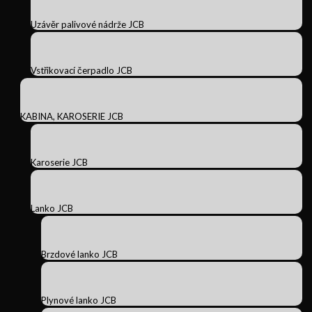
Uzávěr palivové nádrže JCB
Vstřikovací čerpadlo JCB
KABINA, KAROSERIE JCB
Karoserie JCB
Lanko JCB
Brzdové lanko JCB
Plynové lanko JCB