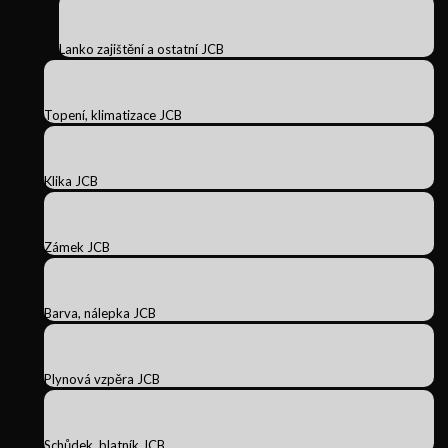
Lanko zajištění a ostatní JCB
Topení, klimatizace JCB
Klika JCB
Zámek JCB
Barva, nálepka JCB
Plynová vzpěra JCB
Schůdek, blatník JCB