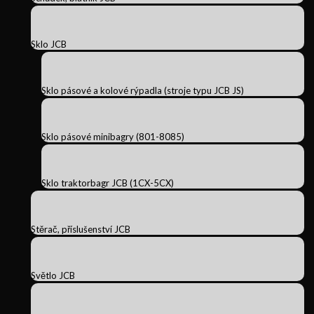
Sklo JCB
Sklo pásové a kolové rýpadla (stroje typu JCB JS)
Sklo pásové minibagry (801-8085)
Sklo traktorbagr JCB (1CX-5CX)
Stěrač, příslušenství JCB
Světlo JCB