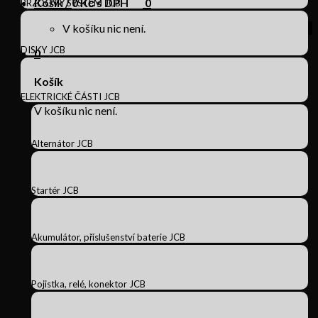
Košík /
0
Kč s DPH
0
BRZDOVÝ SYSTÉM JCB
V košíku nic není.
DISKY JCB
0
Košík
ELEKTRICKÉ ČÁSTI JCB
V košíku nic není.
Alternátor JCB
Startér JCB
Akumulátor, příslušenství baterie JCB
Pojistka, relé, konektor JCB