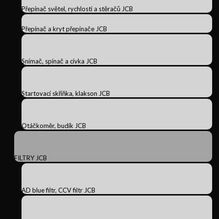
Přepínač světel, rychlosti a stěračů JCB
Přepínač a kryt přepínače JCB
Snímač, spínač a cívka JCB
Startovací skříňka, klakson JCB
Otáčkoměr, budík JCB
FILTRY JCB
AD blue filtr, CCV filtr JCB