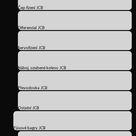
Čep řízení JCB
Diferencial JCB
Servořízení JCB
Náboj, ozubené koleso JCB
Převodovka JCB
Ostatní JCB
Pásové bagry JCB