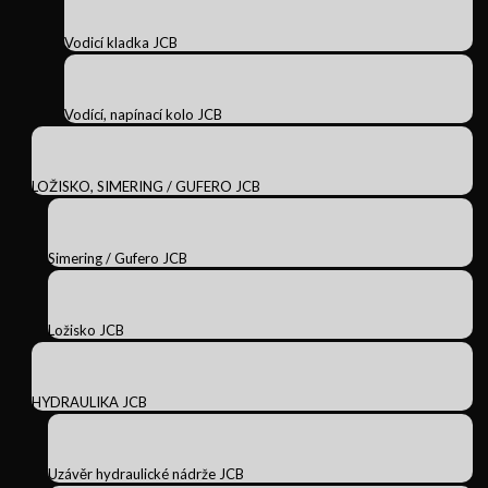
Vodicí kladka JCB
Vodící, napínací kolo JCB
LOŽISKO, SIMERING / GUFERO JCB
Simering / Gufero JCB
Ložisko JCB
HYDRAULIKA JCB
Uzávěr hydraulické nádrže JCB