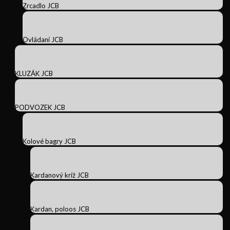
Zrcadlo JCB
Ovládaní JCB
KLUZÁK JCB
PODVOZEK JCB
Kolové bagry JCB
Kardanový kríž JCB
Kardan, poloos JCB