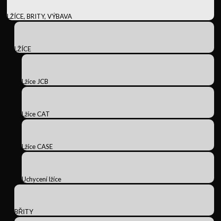
LŽÍCE, BRITY, VÝBAVA
LŽÍCE
Lžíce JCB
Lžíce CAT
Lžíce CASE
Uchycení lžíce
BŘITY