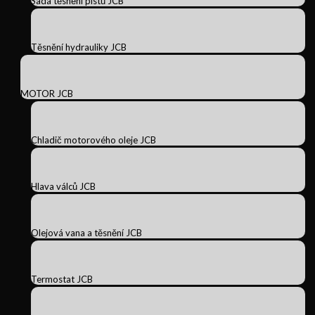
Sada těsnění pístů JCB
Těsnění hydrauliky JCB
MOTOR JCB
Chladič motorového oleje JCB
Hlava válců JCB
Olejová vana a těsnění JCB
Termostat JCB