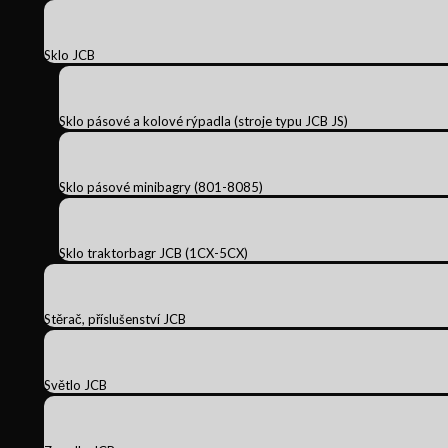
Sklo JCB
Sklo pásové a kolové rýpadla (stroje typu JCB JS)
Sklo pásové minibagry (801-8085)
Sklo traktorbagr JCB (1CX-5CX)
Stěrač, příslušenství JCB
Světlo JCB