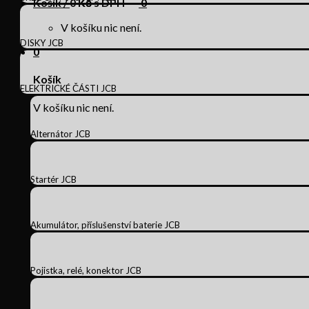
Košík /
0
Kč s DPH
0
V košíku nic není.
DISKY JCB
0
Košík
ELEKTRICKÉ ČÁSTI JCB
V košíku nic není.
Alternátor JCB
Startér JCB
Akumulátor, příslušenství baterie JCB
Pojistka, relé, konektor JCB