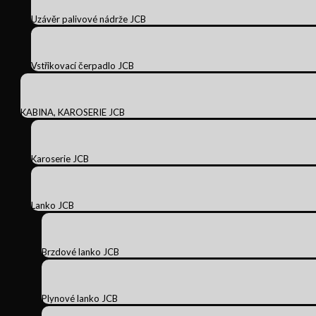
Uzávěr palivové nádrže JCB
Vstřikovací čerpadlo JCB
KABINA, KAROSERIE JCB
Karoserie JCB
Lanko JCB
Brzdové lanko JCB
Plynové lanko JCB