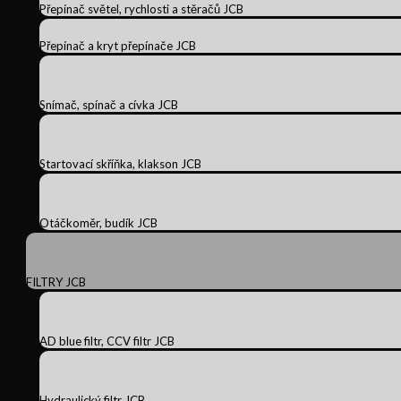
Přepínač světel, rychlosti a stěračů JCB
Přepínač a kryt přepínače JCB
Snímač, spínač a cívka JCB
Startovací skříňka, klakson JCB
Otáčkoměr, budík JCB
FILTRY JCB
AD blue filtr, CCV filtr JCB
Hydraulický filtr JCB