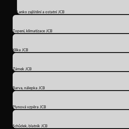
Lanko zajištění a ostatní JCB
Topení, klimatizace JCB
Klika JCB
Zámek JCB
Barva, nálepka JCB
Plynová vzpěra JCB
Schůdek, blatník JCB