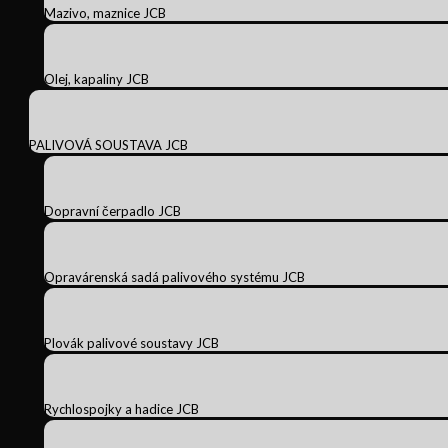
Mazivo, maznice JCB
Olej, kapaliny JCB
PALIVOVÁ SOUSTAVA JCB
Dopravní čerpadlo JCB
Opravárenská sadá palivového systému JCB
Plovák palivové soustavy JCB
Rychlospojky a hadice JCB