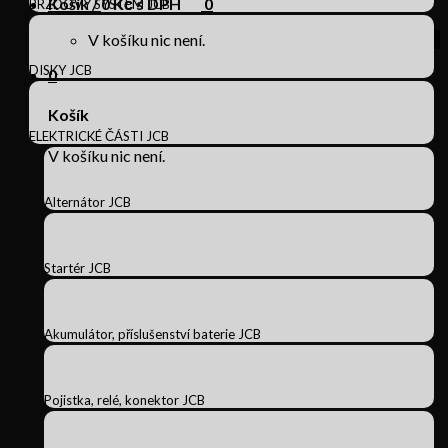
Košík /
0
Kč s DPH
0
BRZDOVÝ SYSTÉM JCB
V košíku nic není.
DISKY JCB
0
Košík
ELEKTRICKÉ ČÁSTI JCB
V košíku nic není.
Alternátor JCB
Startér JCB
Akumulátor, příslušenství baterie JCB
Pojistka, relé, konektor JCB