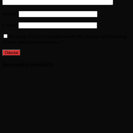
Jméno
*
E-mail
*
By using this form you agree with the storage and handling
of your data by this website.
*
Související produkty