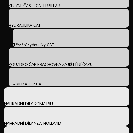
KLUZNÉ ČÁSTI CATERPILLAR
HYDRAULIKA CAT
Těsnění hydrauliky CAT
POUZDRO ČAP PRACHOVKA ZAJIŠTĚNÍ ČAPU
STABILIZÁTOR CAT
NÁHRADNÍ DÍLY KOMATSU
NÁHRADNÍ DÍLY NEW HOLLAND