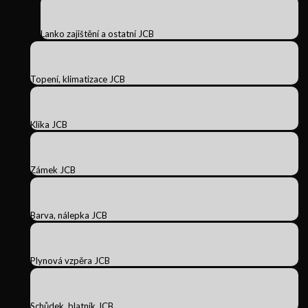
Lanko zajištění a ostatní JCB
Topení, klimatizace JCB
Klika JCB
Zámek JCB
Barva, nálepka JCB
Plynová vzpěra JCB
Schůdek, blatník JCB