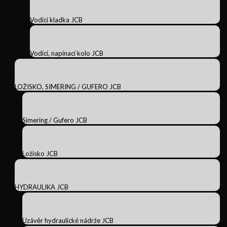
Vodicí kladka JCB
Vodící, napínací kolo JCB
LOŽISKO, SIMERING / GUFERO JCB
Simering / Gufero JCB
Ložisko JCB
HYDRAULIKA JCB
Uzávěr hydraulické nádrže JCB