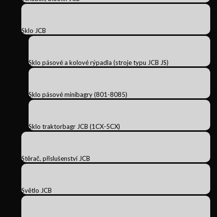
Sklo JCB
Sklo pásové a kolové rýpadla (stroje typu JCB JS)
Sklo pásové minibagry (801-8085)
Sklo traktorbagr JCB (1CX-5CX)
Stěrač, příslušenství JCB
Světlo JCB