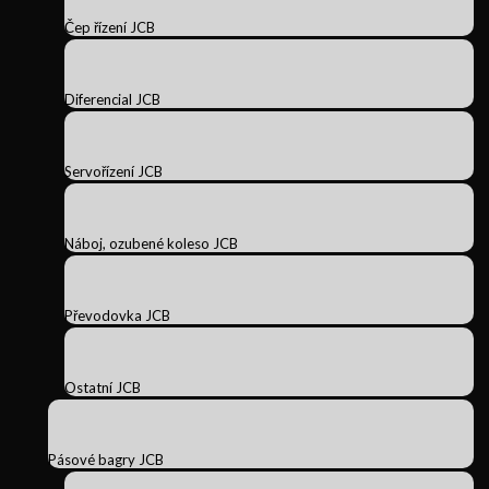
Čep řízení JCB
Diferencial JCB
Servořízení JCB
Náboj, ozubené koleso JCB
Převodovka JCB
Ostatní JCB
Pásové bagry JCB