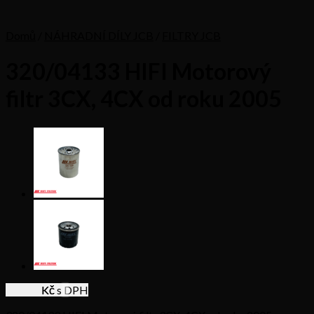
Domů
/
NÁHRADNÍ DÍLY JCB
/
FILTRY JCB
320/04133 HIFI Motorový
filtr 3CX, 4CX od roku 2005
335,41
Kč s DPH