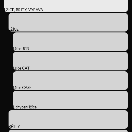
LŽÍCE, BRITY, VÝBAVA
LŽÍCE
Lžíce JCB
Lžíce CAT
Lžíce CASE
Uchycení lžíce
BŘITY