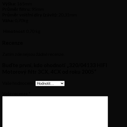
Výška:
165mm
Průměr filtru:
95mm
Průměr vnitřní díry (závit):
20,31mm
Váha:
0,70kg
Hmotnost
0,70 kg
Recenze
Zatím zde nejsou žádné recenze.
Buďte první, kdo ohodnotí „320/04133 HIFI
Motorový filtr 3CX, 4CX od roku 2005“
Vaše hodnocení
*
Vaše recenze
*