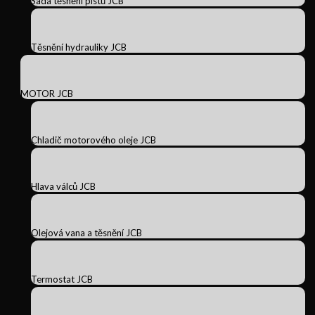
Sada těsnění pístů JCB
Těsnění hydrauliky JCB
MOTOR JCB
Chladič motorového oleje JCB
Hlava válců JCB
Olejová vana a těsnění JCB
Termostat JCB