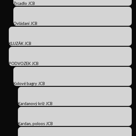
Zrcadlo JCB
Ovládaní JCB
KLUZÁK JCB
PODVOZEK JCB
Kolové bagry JCB
Kardanový kríž JCB
Kardan, poloos JCB