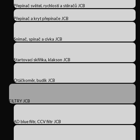
Přepínač světel, rychlosti a stěračů JCB
Přepínač a kryt přepínače JCB
Snímač, spínač a cívka JCB
Startovací skříňka, klakson JCB
Otáčkoměr, budík JCB
FILTRY JCB
AD blue filtr, CCV filtr JCB