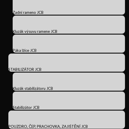
Zadní rameno JCB
Kluzák výsuvu ramene JCB
Páka lžíce JCB
STABILIZÁTOR JCB
Kluzák stabilizátoru JCB
Stabilizátor JCB
POUZDRO, ČEP, PRACHOVKA, ZAJIŠTĚNÍ JCB