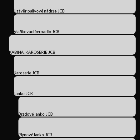
Uzávěr palivové nádrže JCB
Vstřikovací čerpadlo JCB
KABINA, KAROSERIE JCB
Karoserie JCB
Lanko JCB
Brzdové lanko JCB
Plynové lanko JCB