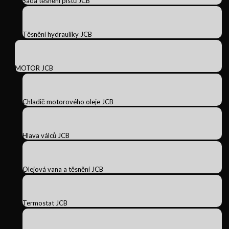
Sada těsnění pístů JCB
Těsnění hydrauliky JCB
MOTOR JCB
Chladič motorového oleje JCB
Hlava válců JCB
Olejová vana a těsnění JCB
Termostat JCB