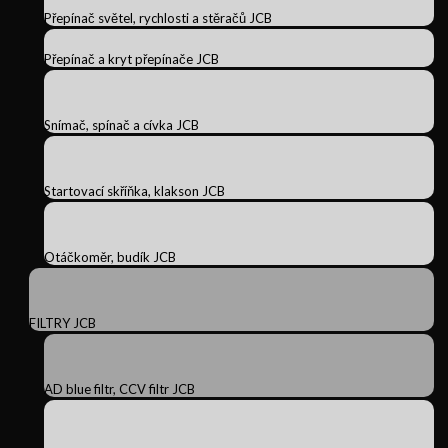
Přepínač světel, rychlosti a stěračů JCB
Přepínač a kryt přepínače JCB
Snímač, spínač a cívka JCB
Startovací skříňka, klakson JCB
Otáčkoměr, budík JCB
FILTRY JCB
AD blue filtr, CCV filtr JCB