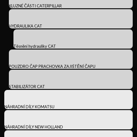
KLUZNÉ ČÁSTI CATERPILLAR
HYDRAULIKA CAT
Těsnění hydrauliky CAT
POUZDRO ČAP PRACHOVKA ZAJIŠTĚNÍ ČAPU
STABILIZÁTOR CAT
NÁHRADNÍ DÍLY KOMATSU
NÁHRADNÍ DÍLY NEW HOLLAND