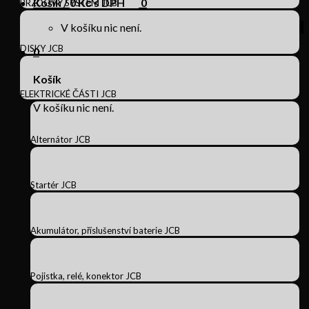
Košík /
0
Kč s DPH
0
BRZDOVÝ SYSTÉM JCB
V košíku nic není.
DISKY JCB
0
Košík
ELEKTRICKÉ ČÁSTI JCB
V košíku nic není.
Alternátor JCB
Startér JCB
Akumulátor, příslušenství baterie JCB
Pojistka, relé, konektor JCB