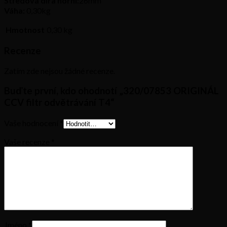
Středová díra horní:
26mm
Váha:
0,30kg
Hmotnost
0,30 kg
Recenze
Zatím zde nejsou žádné recenze.
Buďte první, kdo ohodnotí „320/07853 ORIGINÁL
CCV filtr odvětrávání T4“
Vaše hodnocení
*
Vaše recenze
*
Jméno
*