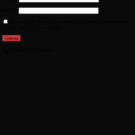
E-mail
*
By using this form you agree with the storage and handling
of your data by this website.
*
Související produkty