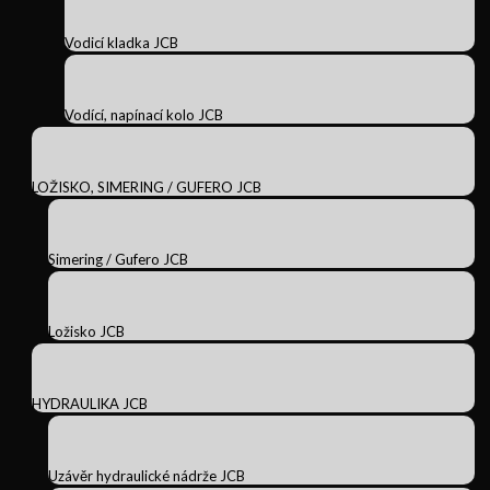
Vodicí kladka JCB
Vodící, napínací kolo JCB
LOŽISKO, SIMERING / GUFERO JCB
Simering / Gufero JCB
Ložisko JCB
HYDRAULIKA JCB
Uzávěr hydraulické nádrže JCB