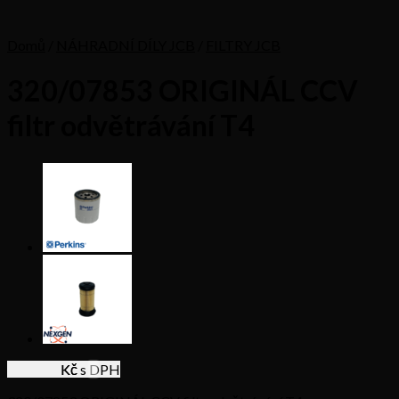
Domů
/
NÁHRADNÍ DÍLY JCB
/
FILTRY JCB
320/07853 ORIGINÁL CCV
filtr odvětrávání T4
1715,18
Kč s DPH