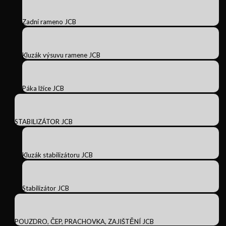
Zadní rameno JCB
Kluzák výsuvu ramene JCB
Páka lžíce JCB
STABILIZÁTOR JCB
Kluzák stabilizátoru JCB
Stabilizátor JCB
POUZDRO, ČEP, PRACHOVKA, ZAJIŠTĚNÍ JCB