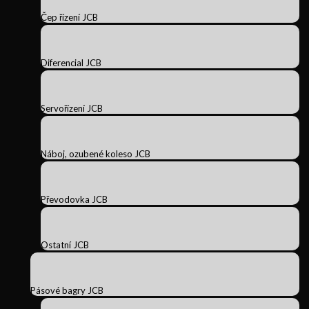
Čep řízení JCB
Diferencial JCB
Servořízení JCB
Náboj, ozubené koleso JCB
Převodovka JCB
Ostatní JCB
Pásové bagry JCB