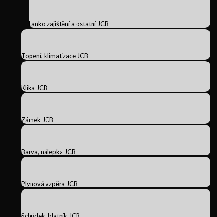
Lanko zajištění a ostatní JCB
Topení, klimatizace JCB
Klika JCB
Zámek JCB
Barva, nálepka JCB
Plynová vzpěra JCB
Schůdek, blatník JCB