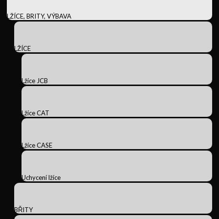
LŽÍCE, BRITY, VÝBAVA
LŽÍCE
Lžíce JCB
Lžíce CAT
Lžíce CASE
Uchycení lžíce
BŘITY