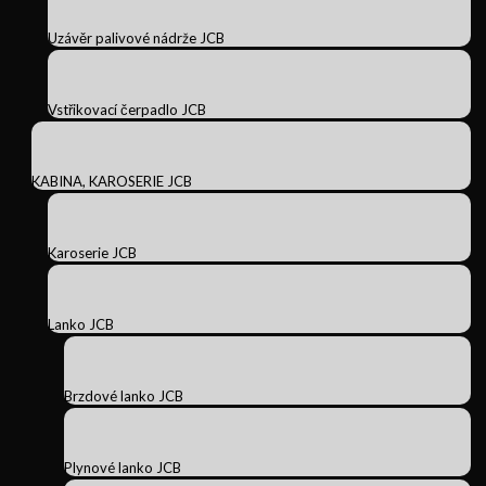
Uzávěr palivové nádrže JCB
Vstřikovací čerpadlo JCB
KABINA, KAROSERIE JCB
Karoserie JCB
Lanko JCB
Brzdové lanko JCB
Plynové lanko JCB