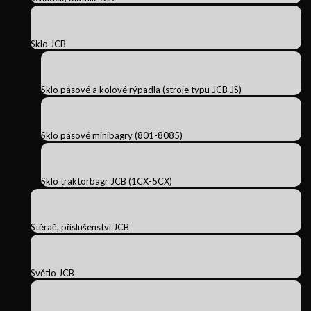
Sklo JCB
Sklo pásové a kolové rýpadla (stroje typu JCB JS)
Sklo pásové minibagry (801-8085)
Sklo traktorbagr JCB (1CX-5CX)
Stěrač, příslušenství JCB
Světlo JCB