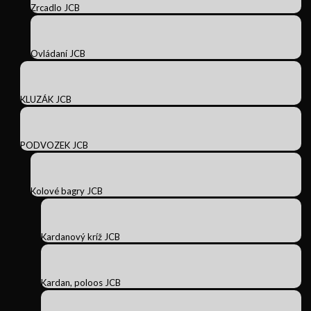
Zrcadlo JCB
Ovládaní JCB
KLUZÁK JCB
PODVOZEK JCB
Kolové bagry JCB
Kardanový kríž JCB
Kardan, poloos JCB