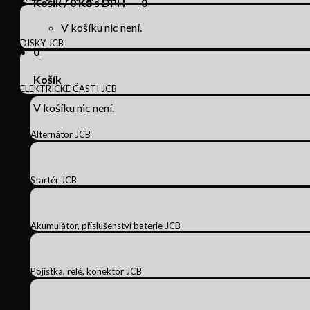
Košík /
0
Kč s DPH
0
V košíku nic není.
DISKY JCB
0
Košík
ELEKTRICKÉ ČÁSTI JCB
V košíku nic není.
Alternátor JCB
Startér JCB
Akumulátor, příslušenství baterie JCB
Pojistka, relé, konektor JCB