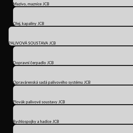
Mazivo, maznice JCB
Olej, kapaliny JCB
PALIVOVÁ SOUSTAVA JCB
Dopravní čerpadlo JCB
Opravárenská sadá palivového systému JCB
Plovák palivové soustavy JCB
Rychlospojky a hadice JCB