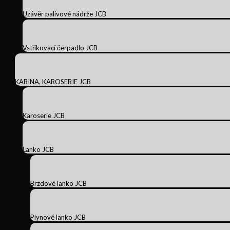
Uzávěr palivové nádrže JCB
Vstřikovací čerpadlo JCB
KABINA, KAROSERIE JCB
Karoserie JCB
Lanko JCB
Brzdové lanko JCB
Plynové lanko JCB