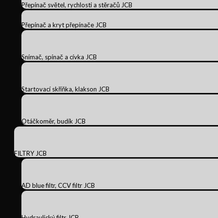
Přepínač světel, rychlosti a stěračů JCB
Přepínač a kryt přepínače JCB
Snímač, spínač a cívka JCB
Startovací skříňka, klakson JCB
Otáčkoměr, budík JCB
FILTRY JCB
AD blue filtr, CCV filtr JCB
Hydraulický filtr JCB