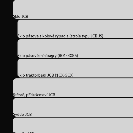
Sklo JCB
Sklo pásové a kolové rýpadla (stroje typu JCB JS)
Sklo pásové minibagry (801-8085)
Sklo traktorbagr JCB (1CX-5CX)
Stěrač, příslušenství JCB
Světlo JCB