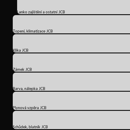
Lanko zajištění a ostatní JCB
Topení, klimatizace JCB
Klika JCB
Zámek JCB
Barva, nálepka JCB
Plynová vzpěra JCB
Schůdek, blatník JCB