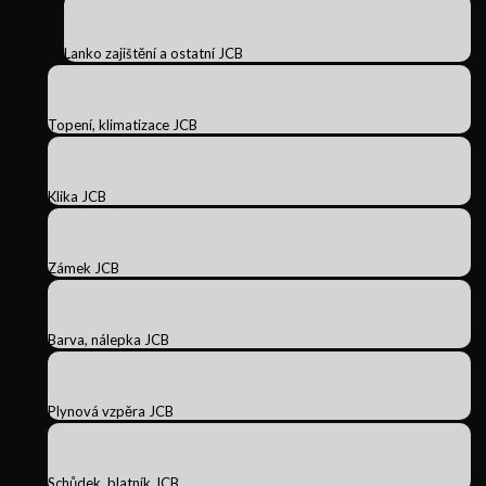
Lanko zajištění a ostatní JCB
Topení, klimatizace JCB
Klika JCB
Zámek JCB
Barva, nálepka JCB
Plynová vzpěra JCB
Schůdek, blatník JCB