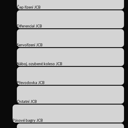
Čep řízení JCB
Diferencial JCB
Servořízení JCB
Náboj, ozubené koleso JCB
Převodovka JCB
Ostatní JCB
Pásové bagry JCB