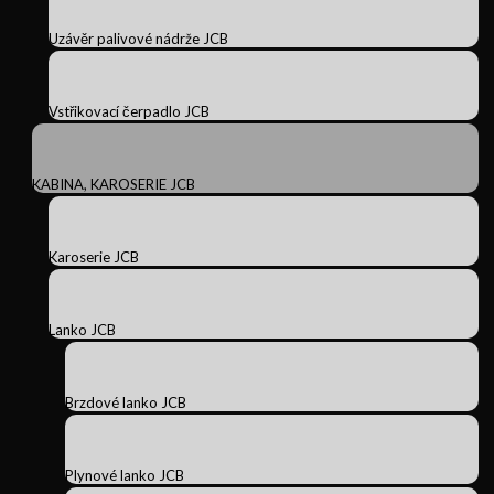
Uzávěr palivové nádrže JCB
Vstřikovací čerpadlo JCB
KABINA, KAROSERIE JCB
Karoserie JCB
Lanko JCB
Brzdové lanko JCB
Plynové lanko JCB