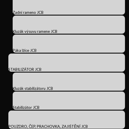
Zadní rameno JCB
Kluzák výsuvu ramene JCB
Páka lžíce JCB
STABILIZÁTOR JCB
Kluzák stabilizátoru JCB
Stabilizátor JCB
POUZDRO, ČEP, PRACHOVKA, ZAJIŠTĚNÍ JCB