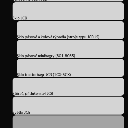
Sklo JCB
Sklo pásové a kolové rýpadla (stroje typu JCB JS)
Sklo pásové minibagry (801-8085)
Sklo traktorbagr JCB (1CX-5CX)
Stěrač, příslušenství JCB
Světlo JCB