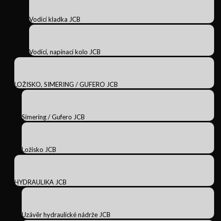
Vodicí kladka JCB
Vodící, napínací kolo JCB
LOŽISKO, SIMERING / GUFERO JCB
Simering / Gufero JCB
Ložisko JCB
HYDRAULIKA JCB
Uzávěr hydraulické nádrže JCB