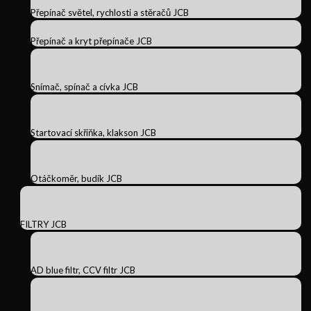
Přepínač světel, rychlosti a stěračů JCB
Přepínač a kryt přepínače JCB
Snímač, spínač a cívka JCB
Startovací skříňka, klakson JCB
Otáčkoměr, budík JCB
FILTRY JCB
AD blue filtr, CCV filtr JCB