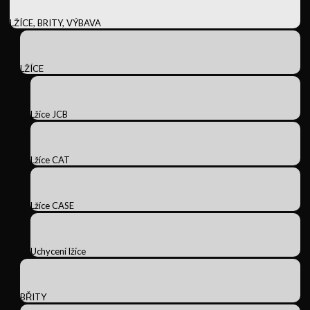
LŽÍCE, BRITY, VÝBAVA
LŽÍCE
Lžíce JCB
Lžíce CAT
Lžíce CASE
Uchycení lžíce
BŘITY