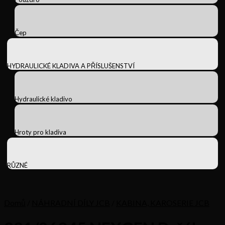
Čep
HYDRAULICKÉ KLADIVA A PŘÍSLUŠENSTVÍ
Hydraulické kladivo
Hroty pro kladiva
RŮZNÉ
Domů
/
NÁHRADNÍ DÍLY JCB
/
KABINA, KAROSERIE JCB