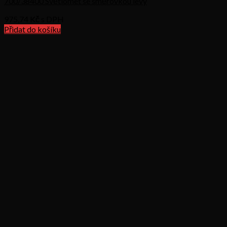
700/38400 Světlomet se směrovkou levý
975,74
Kč s DPH
Přidat do košíku