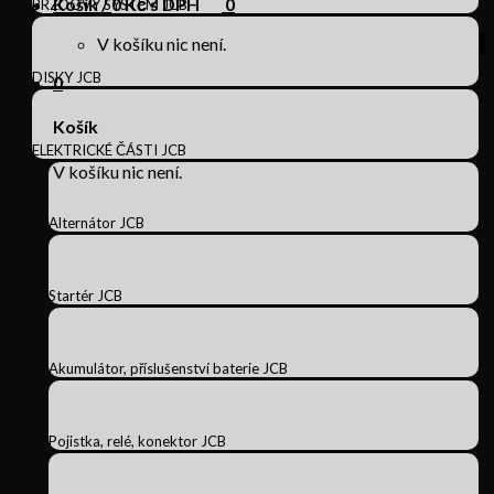
Košík /
0
Kč s DPH
0
BRZDOVÝ SYSTÉM JCB
V košíku nic není.
DISKY JCB
0
Košík
ELEKTRICKÉ ČÁSTI JCB
V košíku nic není.
Alternátor JCB
Startér JCB
Akumulátor, příslušenství baterie JCB
Pojistka, relé, konektor JCB