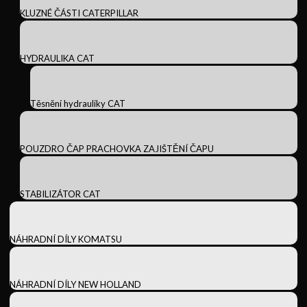
KLUZNÉ ČÁSTI CATERPILLAR
HYDRAULIKA CAT
Těsnění hydrauliky CAT
POUZDRO ČAP PRACHOVKA ZAJIŠTĚNÍ ČAPU
STABILIZÁTOR CAT
NÁHRADNÍ DÍLY KOMATSU
NÁHRADNÍ DÍLY NEW HOLLAND