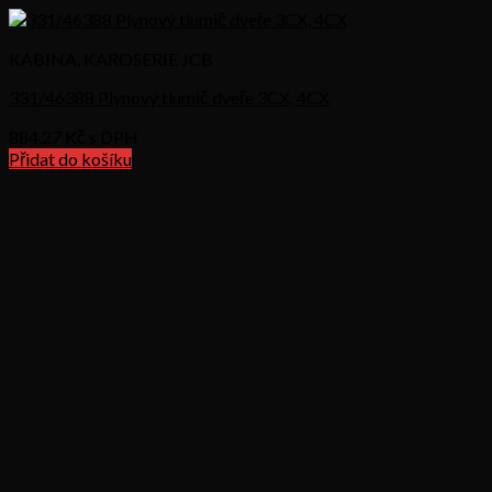
KABINA, KAROSERIE JCB
331/46388 Plynový tlumič dveře 3CX, 4CX
884,27
Kč s DPH
Přidat do košíku