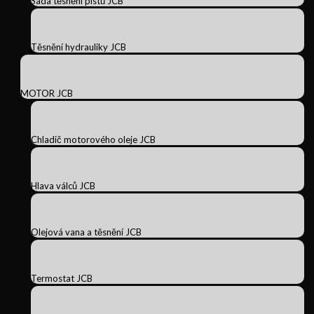
Sada těsnění pístů JCB
Těsnění hydrauliky JCB
MOTOR JCB
Chladič motorového oleje JCB
Hlava válců JCB
Olejová vana a těsnění JCB
Termostat JCB