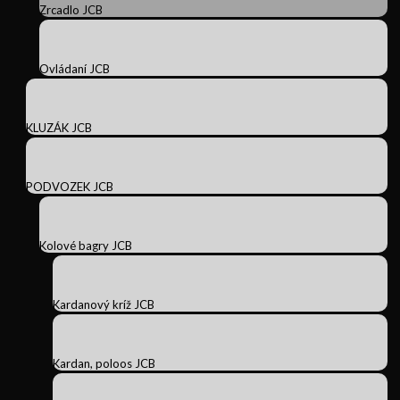
Zrcadlo JCB
Ovládaní JCB
KLUZÁK JCB
PODVOZEK JCB
Kolové bagry JCB
Kardanový kríž JCB
Kardan, poloos JCB