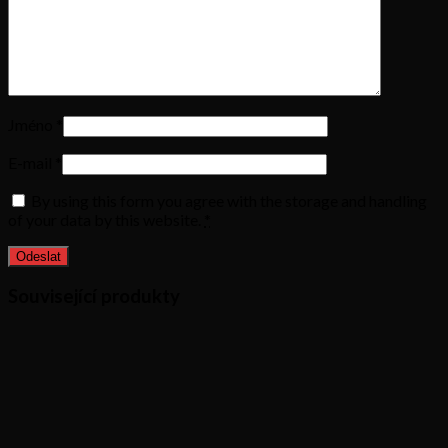
Jméno
*
E-mail
*
By using this form you agree with the storage and handling
of your data by this website.
*
Související produkty