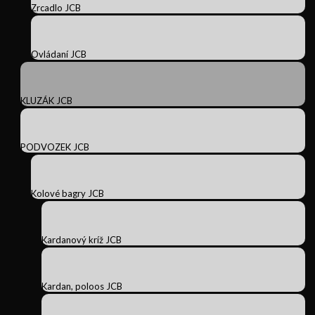
Zrcadlo JCB
Ovládaní JCB
KLUZÁK JCB
PODVOZEK JCB
Kolové bagry JCB
Kardanový kríž JCB
Kardan, poloos JCB