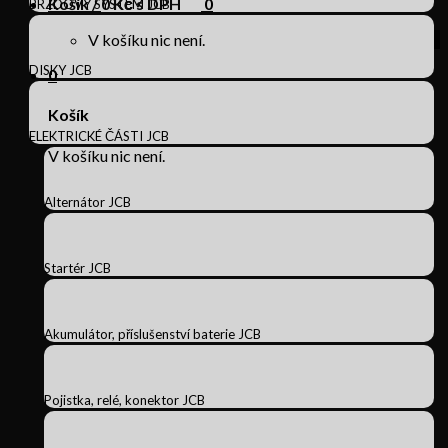
Košík /
0
Kč s DPH
0
BRZDOVÝ SYSTÉM JCB
V košíku nic není.
DISKY JCB
0
Košík
ELEKTRICKÉ ČÁSTI JCB
V košíku nic není.
Alternátor JCB
Startér JCB
Akumulátor, příslušenství baterie JCB
Pojistka, relé, konektor JCB