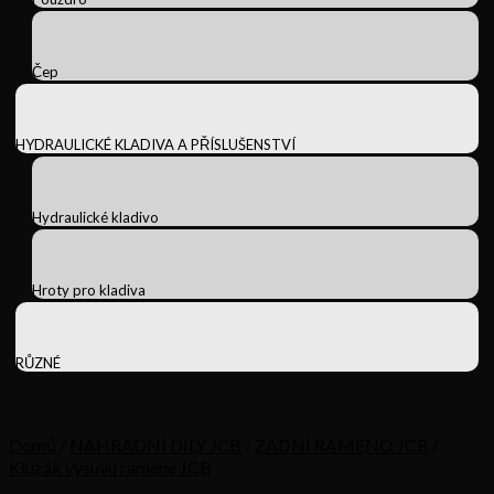
Čep
HYDRAULICKÉ KLADIVA A PŘÍSLUŠENSTVÍ
Hydraulické kladivo
Hroty pro kladiva
RŮZNÉ
Domů
/
NÁHRADNÍ DÍLY JCB
/
ZADNÍ RAMENO JCB
/
Kluzák výsuvu ramene JCB