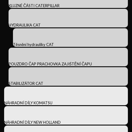
KLUZNÉ ČÁSTI CATERPILLAR
HYDRAULIKA CAT
Těsnění hydrauliky CAT
POUZDRO ČAP PRACHOVKA ZAJIŠTĚNÍ ČAPU
STABILIZÁTOR CAT
NÁHRADNÍ DÍLY KOMATSU
NÁHRADNÍ DÍLY NEW HOLLAND