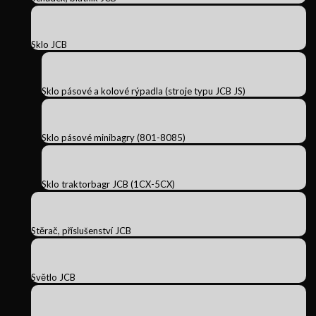
Sklo JCB
Sklo pásové a kolové rýpadla (stroje typu JCB JS)
Sklo pásové minibagry (801-8085)
Sklo traktorbagr JCB (1CX-5CX)
Stěrač, příslušenství JCB
Světlo JCB