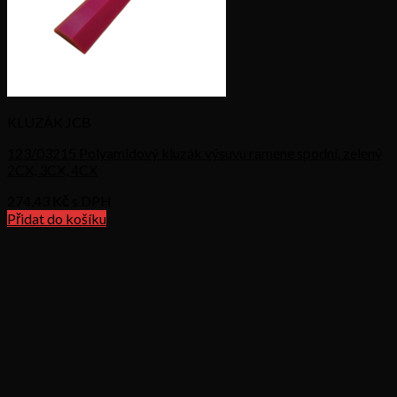
KLUZÁK JCB
123/03215 Polyamidový kluzák výsuvu ramene spodní, zelený
2CX, 3CX, 4CX
274,43
Kč s DPH
Přidat do košíku