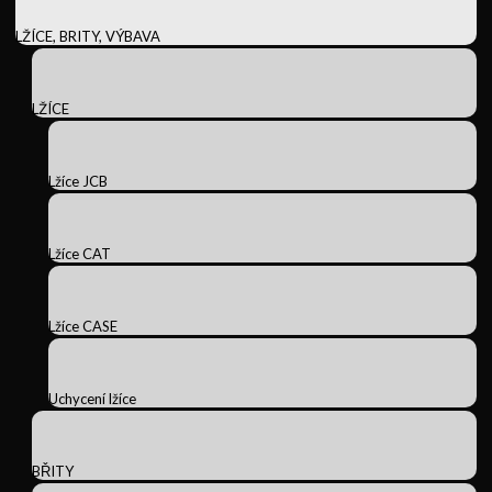
LŽÍCE, BRITY, VÝBAVA
LŽÍCE
Lžíce JCB
Lžíce CAT
Lžíce CASE
Uchycení lžíce
BŘITY