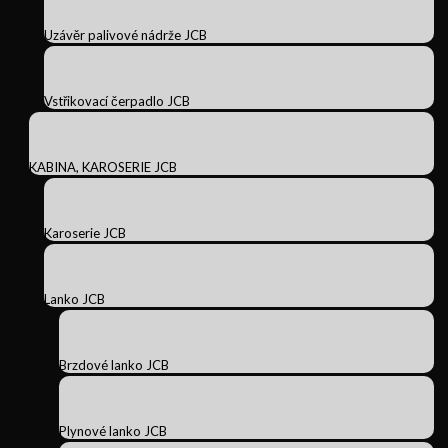
Uzávěr palivové nádrže JCB
Vstřikovací čerpadlo JCB
KABINA, KAROSERIE JCB
Karoserie JCB
Lanko JCB
Brzdové lanko JCB
Plynové lanko JCB