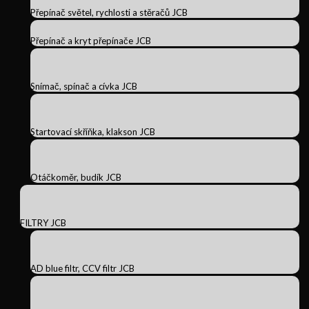
Přepínač světel, rychlosti a stěračů JCB
Přepínač a kryt přepínače JCB
Snímač, spínač a cívka JCB
Startovací skříňka, klakson JCB
Otáčkoměr, budík JCB
FILTRY JCB
AD blue filtr, CCV filtr JCB