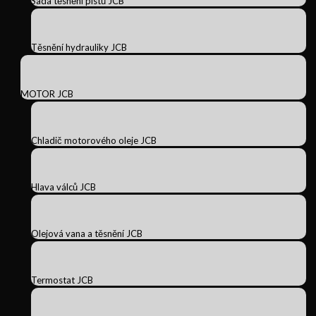
Sada těsnění pístů JCB
Těsnění hydrauliky JCB
MOTOR JCB
Chladič motorového oleje JCB
Hlava válců JCB
Olejová vana a těsnění JCB
Termostat JCB