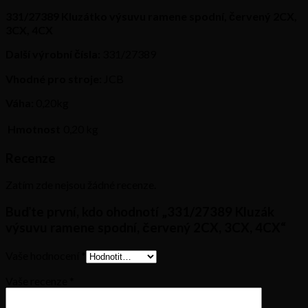
4CX
331/27389 Kluzátko výsuvu ramene spodní, červený 2CX,
množství
3CX, 4CX
Další výrobní čísla:
331/27389
Vhodné pro stroje:
JCB
Váha:
0,20kg
Hmotnost
0,20 kg
Recenze
Zatím zde nejsou žádné recenze.
Buďte první, kdo ohodnotí „331/27389 Kluzák
výsuvu ramene spodní, červený 2CX, 3CX, 4CX“
Vaše hodnocení
*
Vaše recenze
*