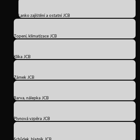
Lanko zajištění a ostatní JCB
Topení, klimatizace JCB
Klika JCB
Zámek JCB
Barva, nálepka JCB
Plynová vzpěra JCB
Schůdek, blatník JCB