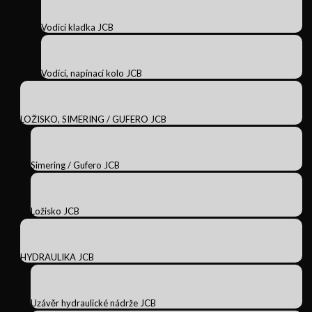
Vodicí kladka JCB
Vodící, napínací kolo JCB
LOŽISKO, SIMERING / GUFERO JCB
Simering / Gufero JCB
Ložisko JCB
HYDRAULIKA JCB
Uzávěr hydraulické nádrže JCB