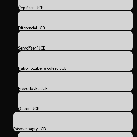
Čep řízení JCB
Diferencial JCB
Servořízení JCB
Náboj, ozubené koleso JCB
Převodovka JCB
Ostatní JCB
Pásové bagry JCB