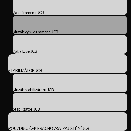
Zadní rameno JCB
Kluzák výsuvu ramene JCB
Páka lžíce JCB
STABILIZÁTOR JCB
Kluzák stabilizátoru JCB
Stabilizátor JCB
POUZDRO, ČEP, PRACHOVKA, ZAJIŠTĚNÍ JCB