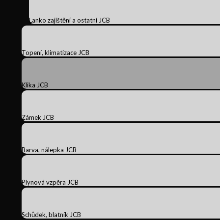
Lanko zajištění a ostatní JCB
Topení, klimatizace JCB
Klika JCB
Zámek JCB
Barva, nálepka JCB
Plynová vzpěra JCB
Schůdek, blatník JCB