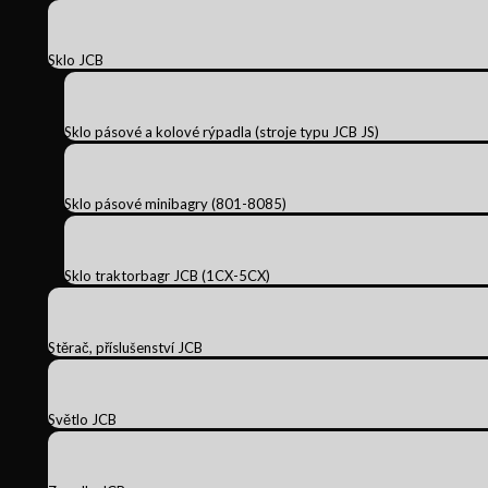
Sklo JCB
Sklo pásové a kolové rýpadla (stroje typu JCB JS)
Sklo pásové minibagry (801-8085)
Sklo traktorbagr JCB (1CX-5CX)
Stěrač, příslušenství JCB
Světlo JCB