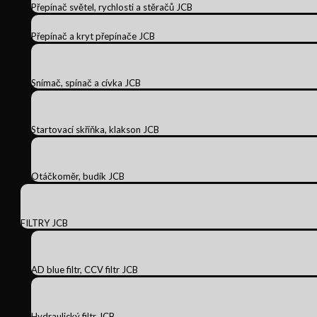
Přepínač světel, rychlosti a stěračů JCB
Přepínač a kryt přepínače JCB
Snímač, spínač a cívka JCB
Startovací skříňka, klakson JCB
Otáčkoměr, budík JCB
FILTRY JCB
AD blue filtr, CCV filtr JCB
Hydraulický filtr JCB