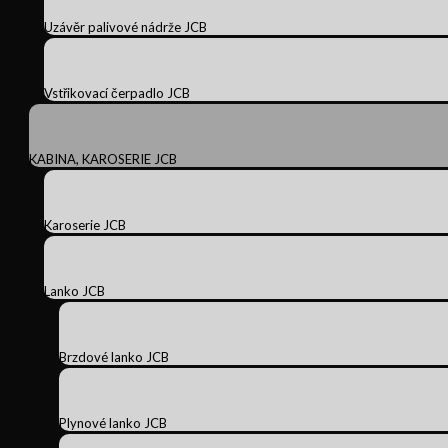
Uzávěr palivové nádrže JCB
Vstřikovací čerpadlo JCB
KABINA, KAROSERIE JCB
Karoserie JCB
Lanko JCB
Brzdové lanko JCB
Plynové lanko JCB