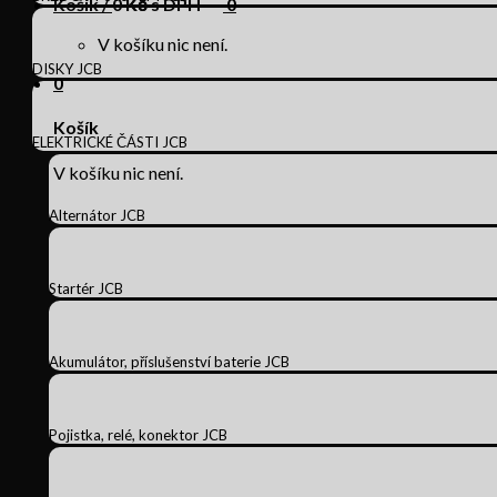
Košík /
0
Kč s DPH
0
V košíku nic není.
DISKY JCB
0
Košík
ELEKTRICKÉ ČÁSTI JCB
V košíku nic není.
Alternátor JCB
Startér JCB
Akumulátor, příslušenství baterie JCB
Pojistka, relé, konektor JCB