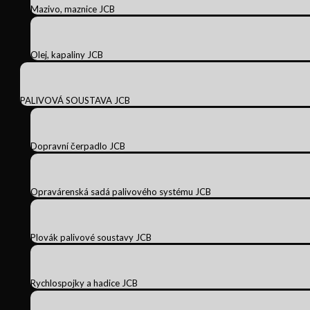
Mazivo, maznice JCB
Olej, kapaliny JCB
PALIVOVÁ SOUSTAVA JCB
Dopravní čerpadlo JCB
Opravárenská sadá palivového systému JCB
Plovák palivové soustavy JCB
Rychlospojky a hadice JCB