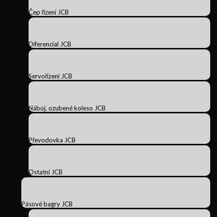
Čep řízení JCB
Diferencial JCB
Servořízení JCB
Náboj, ozubené koleso JCB
Převodovka JCB
Ostatní JCB
Pásové bagry JCB