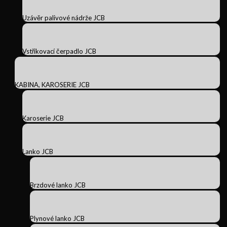
Uzávěr palivové nádrže JCB
Vstřikovací čerpadlo JCB
KABINA, KAROSERIE JCB
Karoserie JCB
Lanko JCB
Brzdové lanko JCB
Plynové lanko JCB