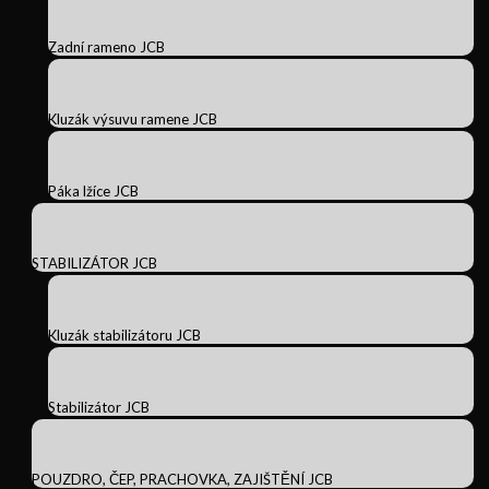
Zadní rameno JCB
Kluzák výsuvu ramene JCB
Páka lžíce JCB
STABILIZÁTOR JCB
Kluzák stabilizátoru JCB
Stabilizátor JCB
POUZDRO, ČEP, PRACHOVKA, ZAJIŠTĚNÍ JCB