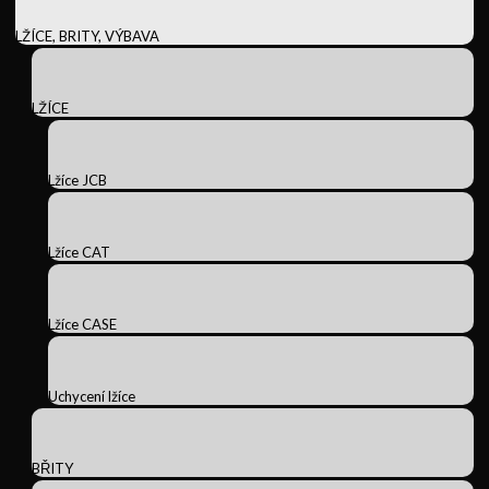
LŽÍCE, BRITY, VÝBAVA
LŽÍCE
Lžíce JCB
Lžíce CAT
Lžíce CASE
Uchycení lžíce
BŘITY