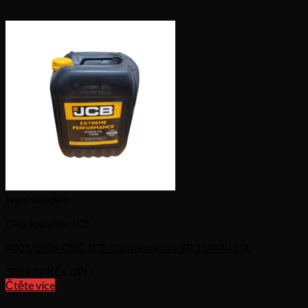
Není skladem
Olej, kapaliny JCB
4001/1805 ORG JCB Olej motorový EP 15W40 20L
3354,12
Kč s DPH
Čtěte více