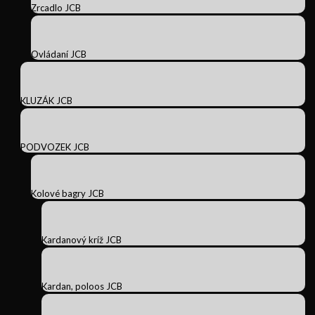
Zrcadlo JCB
Ovládaní JCB
KLUZÁK JCB
PODVOZEK JCB
Kolové bagry JCB
Kardanový kríž JCB
Kardan, poloos JCB