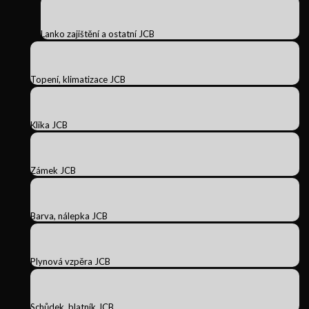
Lanko zajištění a ostatní JCB
Topení, klimatizace JCB
Klika JCB
Zámek JCB
Barva, nálepka JCB
Plynová vzpěra JCB
Schůdek, blatník JCB