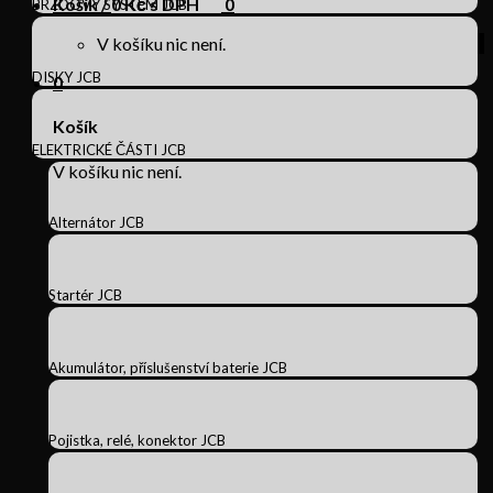
Košík /
0
Kč s DPH
0
BRZDOVÝ SYSTÉM JCB
V košíku nic není.
DISKY JCB
0
Košík
ELEKTRICKÉ ČÁSTI JCB
V košíku nic není.
Alternátor JCB
Startér JCB
Akumulátor, příslušenství baterie JCB
Pojistka, relé, konektor JCB