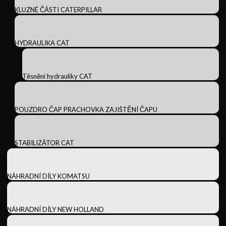
KLUZNÉ ČÁSTI CATERPILLAR
HYDRAULIKA CAT
Těsnění hydrauliky CAT
POUZDRO ČAP PRACHOVKA ZAJIŠTĚNÍ ČAPU
STABILIZÁTOR CAT
NÁHRADNÍ DÍLY KOMATSU
NÁHRADNÍ DÍLY NEW HOLLAND