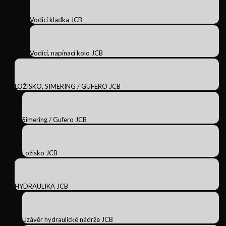
Vodicí kladka JCB
Vodící, napínací kolo JCB
LOŽISKO, SIMERING / GUFERO JCB
Simering / Gufero JCB
Ložisko JCB
HYDRAULIKA JCB
Uzávěr hydraulické nádrže JCB