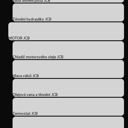
Sada těsnění pístů JCB
Těsnění hydrauliky JCB
MOTOR JCB
Chladič motorového oleje JCB
Hlava válců JCB
Olejová vana a těsnění JCB
Termostat JCB