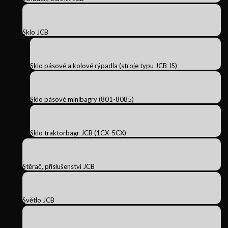
Sklo JCB
Sklo pásové a kolové rýpadla (stroje typu JCB JS)
Sklo pásové minibagry (801-8085)
Sklo traktorbagr JCB (1CX-5CX)
Stěrač, příslušenství JCB
Světlo JCB