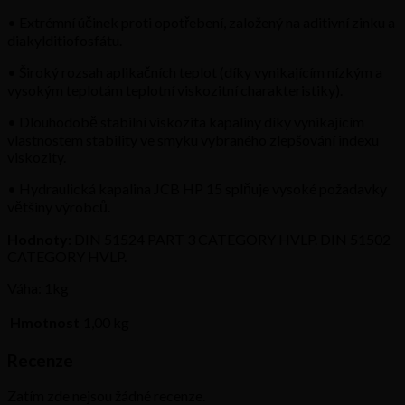
• Extrémní účinek proti opotřebení, založený na aditivní zinku a
diakylditiofosfátu.
• Široký rozsah aplikačních teplot (díky vynikajícím nízkým a
vysokým teplotám teplotní viskozitní charakteristiky).
• Dlouhodobě stabilní viskozita kapaliny díky vynikajícím
vlastnostem stability ve smyku vybraného zlepšování indexu
viskozity.
• Hydraulická kapalina JCB HP 15 splňuje vysoké požadavky
většiny výrobců.
Hodnoty:
DIN 51524 PART 3 CATEGORY HVLP. DIN 51502
CATEGORY HVLP.
Váha: 1kg
Hmotnost
1,00 kg
Recenze
Zatím zde nejsou žádné recenze.