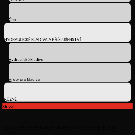
Čep
HYDRAULICKÉ KLADIVA A PŘÍSLUŠENSTVÍ
Hydraulické kladivo
Hroty pro kladiva
RŮZNÉ
Sleva!
Domů
/
OLEJE, MAZIVA, WURTH
/
OLEJE
/
Oleje JCB