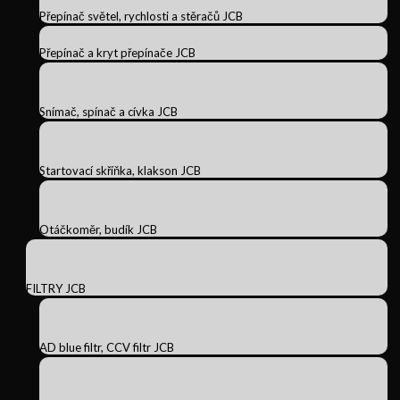
Přepínač světel, rychlosti a stěračů JCB
Přepínač a kryt přepínače JCB
Snímač, spínač a cívka JCB
Startovací skříňka, klakson JCB
Otáčkoměr, budík JCB
FILTRY JCB
AD blue filtr, CCV filtr JCB