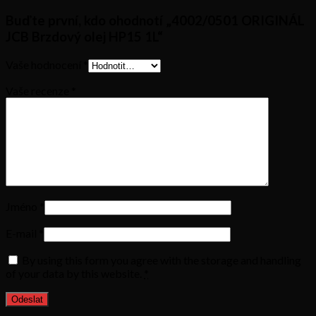
Buďte první, kdo ohodnotí „4002/0501 ORIGINÁL
JCB Brzdový olej HP15 1L“
Vaše hodnocení
*
Vaše recenze
*
Jméno
*
E-mail
*
By using this form you agree with the storage and handling
of your data by this website.
*