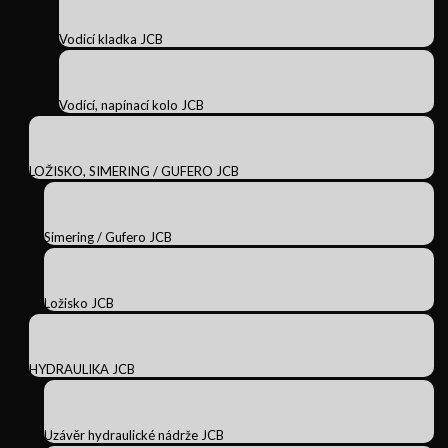
Vodicí kladka JCB
Vodící, napínací kolo JCB
LOŽISKO, SIMERING / GUFERO JCB
Simering / Gufero JCB
Ložisko JCB
HYDRAULIKA JCB
Uzávěr hydraulické nádrže JCB