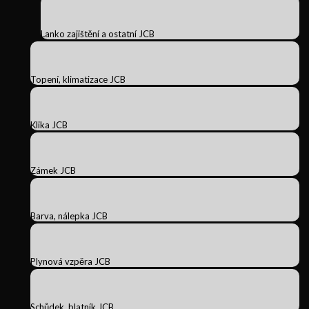
Lanko zajištění a ostatní JCB
Topení, klimatizace JCB
Klika JCB
Zámek JCB
Barva, nálepka JCB
Plynová vzpěra JCB
Schůdek, blatník JCB