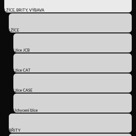
LŽÍCE, BRITY, VÝBAVA
LŽÍCE
Lžíce JCB
Lžíce CAT
Lžíce CASE
Uchycení lžíce
BŘITY