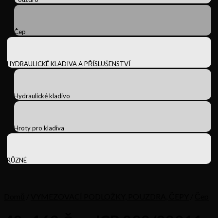
Čep
HYDRAULICKÉ KLADIVA A PŘÍSLUŠENSTVÍ
Hydraulické kladivo
Hroty pro kladiva
RŮZNÉ
Domů
/
VYMEZOVACÍ PODLOŽKY, POUZDRA, ČEPY
/
Čep