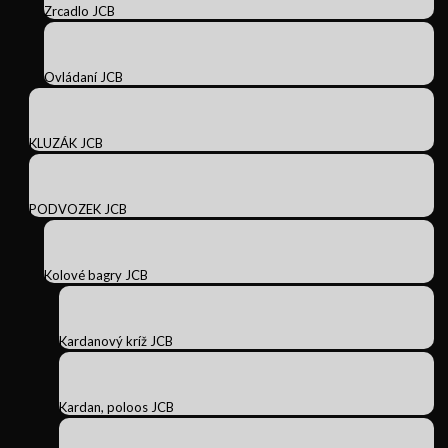
Zrcadlo JCB
Ovládaní JCB
KLUZÁK JCB
PODVOZEK JCB
Kolové bagry JCB
Kardanový kríž JCB
Kardan, poloos JCB