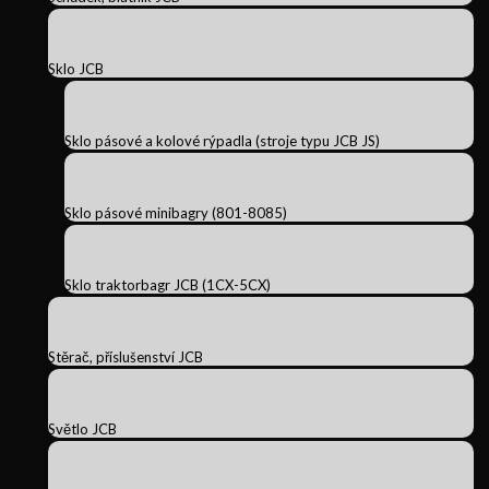
Sklo JCB
Sklo pásové a kolové rýpadla (stroje typu JCB JS)
Sklo pásové minibagry (801-8085)
Sklo traktorbagr JCB (1CX-5CX)
Stěrač, příslušenství JCB
Světlo JCB