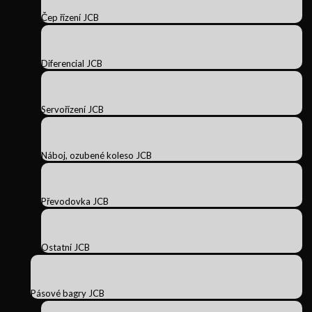
Čep řízení JCB
Diferencial JCB
Servořízení JCB
Náboj, ozubené koleso JCB
Převodovka JCB
Ostatní JCB
Pásové bagry JCB