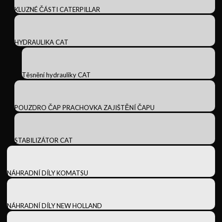
KLUZNÉ ČÁSTI CATERPILLAR
HYDRAULIKA CAT
Těsnění hydrauliky CAT
POUZDRO ČAP PRACHOVKA ZAJIŠTĚNÍ ČAPU
STABILIZÁTOR CAT
NÁHRADNÍ DÍLY KOMATSU
NÁHRADNÍ DÍLY NEW HOLLAND