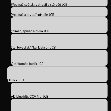
Přepínač světel, rychlosti a stěračů JCB
Přepínač a kryt přepínače JCB
Snímač, spínač a cívka JCB
Startovací skříňka, klakson JCB
Otáčkoměr, budík JCB
FILTRY JCB
AD blue filtr, CCV filtr JCB