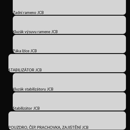
Zadní rameno JCB
Kluzák výsuvu ramene JCB
Páka lžíce JCB
STABILIZÁTOR JCB
Kluzák stabilizátoru JCB
Stabilizátor JCB
POUZDRO, ČEP, PRACHOVKA, ZAJIŠTĚNÍ JCB