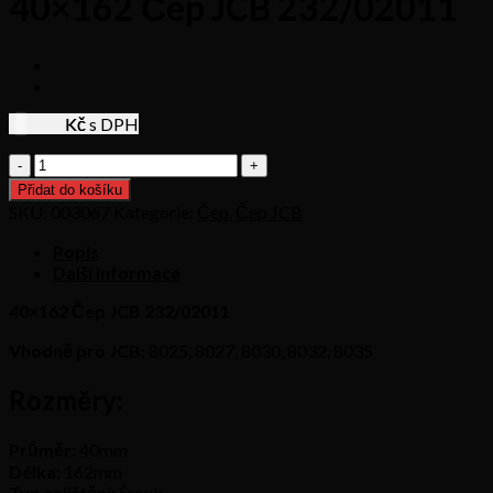
40×162 Čep JCB 232/02011
594,59
Kč s DPH
40x162
Čep
Přidat do košíku
JCB
SKU:
003067
Kategorie:
Čep
,
Čep JCB
232/02011
množství
Popis
Další informace
40×162 Čep JCB 232/02011
Vhodně pro JCB:
8025, 8027, 8030, 8032, 8035
Rozměry:
Průměr:
40mm
Délka:
162mm
Typ zajištění:
Šroub