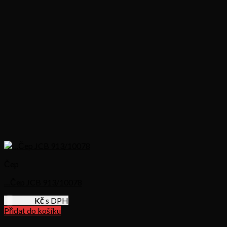
Čep
…Čep JCB 913/10078
1006,24
Kč s DPH
Přidat do košíku