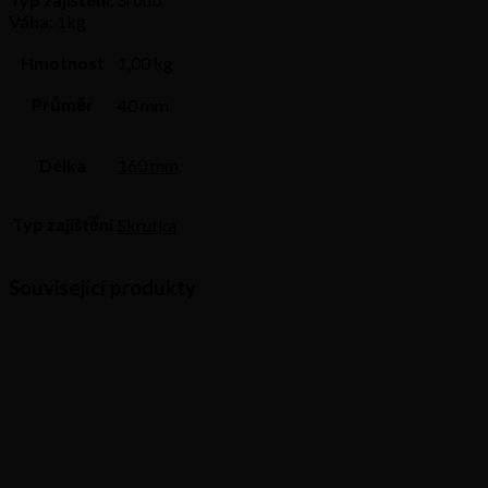
Váha:
1kg
Hmotnost
1,00 kg
Průměr
40 mm
Délka
160 mm
Typ zajištění
Skrutka
Související produkty