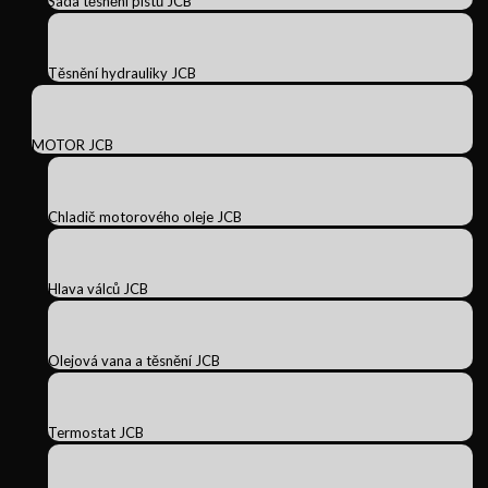
Sada těsnění pístů JCB
Těsnění hydrauliky JCB
MOTOR JCB
Chladič motorového oleje JCB
Hlava válců JCB
Olejová vana a těsnění JCB
Termostat JCB