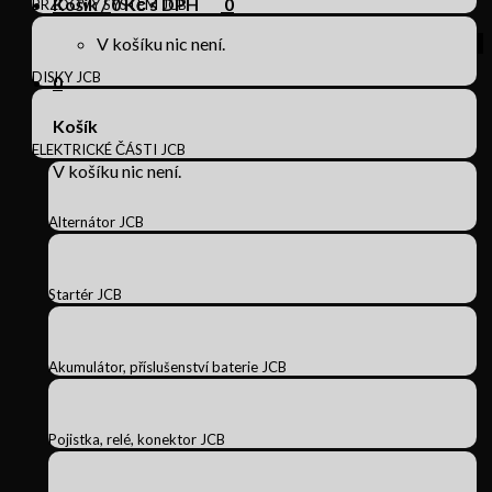
Košík /
0
Kč s DPH
0
BRZDOVÝ SYSTÉM JCB
V košíku nic není.
DISKY JCB
0
Košík
ELEKTRICKÉ ČÁSTI JCB
V košíku nic není.
Alternátor JCB
Startér JCB
Akumulátor, příslušenství baterie JCB
Pojistka, relé, konektor JCB