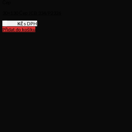
Čep
30×130 Čep JCB 334/P2326
487,87
Kč s DPH
Přidat do košíku