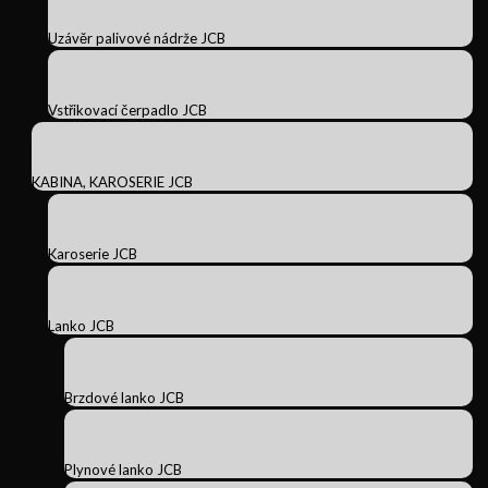
Uzávěr palivové nádrže JCB
Vstřikovací čerpadlo JCB
KABINA, KAROSERIE JCB
Karoserie JCB
Lanko JCB
Brzdové lanko JCB
Plynové lanko JCB