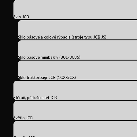
Sklo JCB
Sklo pásové a kolové rýpadla (stroje typu JCB JS)
Sklo pásové minibagry (801-8085)
Sklo traktorbagr JCB (1CX-5CX)
Stěrač, příslušenství JCB
Světlo JCB