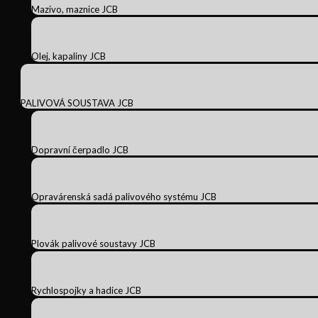
Mazivo, maznice JCB
Olej, kapaliny JCB
PALIVOVÁ SOUSTAVA JCB
Dopravní čerpadlo JCB
Opravárenská sadá palivového systému JCB
Plovák palivové soustavy JCB
Rychlospojky a hadice JCB