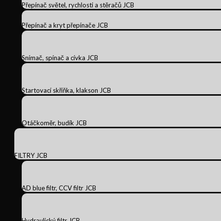
Přepínač světel, rychlosti a stěračů JCB
Přepínač a kryt přepínače JCB
Snímač, spínač a cívka JCB
Startovací skříňka, klakson JCB
Otáčkoměr, budík JCB
FILTRY JCB
AD blue filtr, CCV filtr JCB
Hydraulický filtr JCB