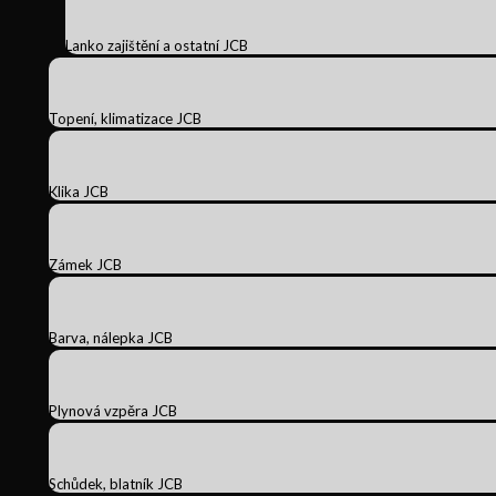
Lanko zajištění a ostatní JCB
Topení, klimatizace JCB
Klika JCB
Zámek JCB
Barva, nálepka JCB
Plynová vzpěra JCB
Schůdek, blatník JCB