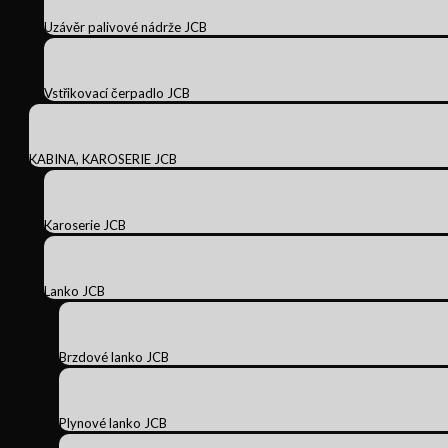
Uzávěr palivové nádrže JCB
Vstřikovací čerpadlo JCB
KABINA, KAROSERIE JCB
Karoserie JCB
Lanko JCB
Brzdové lanko JCB
Plynové lanko JCB