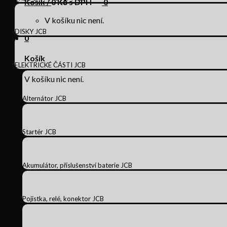
Košík /
0
Kč s DPH
0
V košíku nic není.
DISKY JCB
0
Košík
ELEKTRICKÉ ČÁSTI JCB
V košíku nic není.
Alternátor JCB
Startér JCB
Akumulátor, příslušenství baterie JCB
Pojistka, relé, konektor JCB