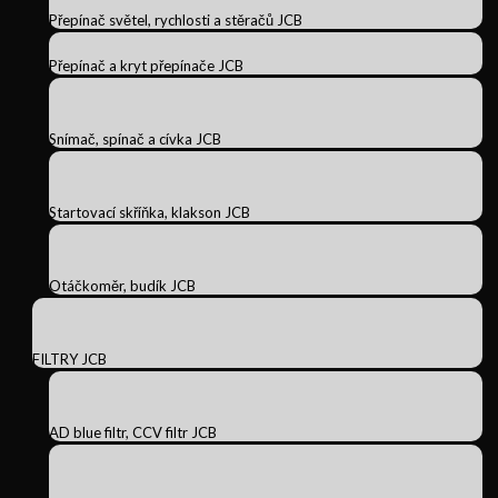
Přepínač světel, rychlosti a stěračů JCB
Přepínač a kryt přepínače JCB
Snímač, spínač a cívka JCB
Startovací skříňka, klakson JCB
Otáčkoměr, budík JCB
FILTRY JCB
AD blue filtr, CCV filtr JCB