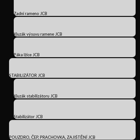
Zadní rameno JCB
Kluzák výsuvu ramene JCB
Páka lžíce JCB
STABILIZÁTOR JCB
Kluzák stabilizátoru JCB
Stabilizátor JCB
POUZDRO, ČEP, PRACHOVKA, ZAJIŠTĚNÍ JCB