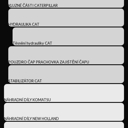
KLUZNÉ ČÁSTI CATERPILLAR
HYDRAULIKA CAT
Těsnění hydrauliky CAT
POUZDRO ČAP PRACHOVKA ZAJIŠTĚNÍ ČAPU
STABILIZÁTOR CAT
NÁHRADNÍ DÍLY KOMATSU
NÁHRADNÍ DÍLY NEW HOLLAND