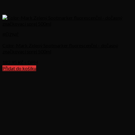
RŮZNÉ
Color-Mark Zelený Spotmarker fluorescenční – dočasný
značkovací sprej 500ml
182,95
Kč s DPH
Přidat do košíku