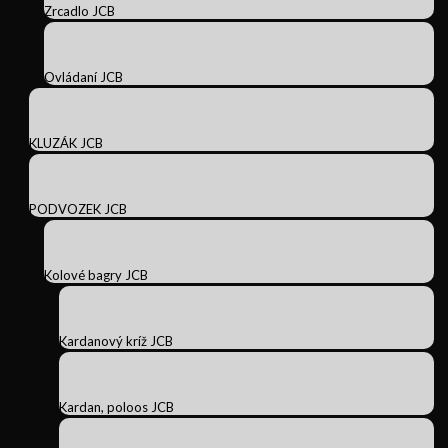
Zrcadlo JCB
Ovládaní JCB
KLUZÁK JCB
PODVOZEK JCB
Kolové bagry JCB
Kardanový kríž JCB
Kardan, poloos JCB