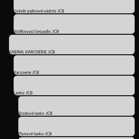
Uzávěr palivové nádrže JCB
Vstřikovací čerpadlo JCB
KABINA, KAROSERIE JCB
Karoserie JCB
Lanko JCB
Brzdové lanko JCB
Plynové lanko JCB