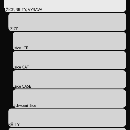
LŽÍCE, BRITY, VÝBAVA
LŽÍCE
Lžíce JCB
Lžíce CAT
Lžíce CASE
Uchycení lžíce
BŘITY