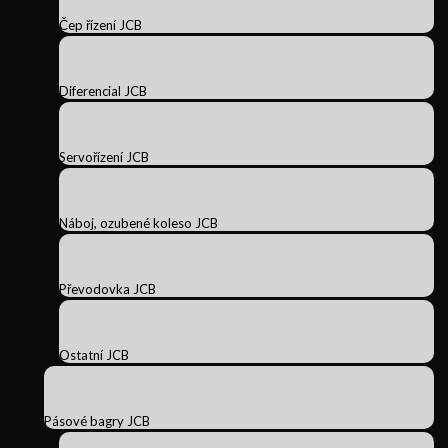
Čep řízení JCB
Diferencial JCB
Servořízení JCB
Náboj, ozubené koleso JCB
Převodovka JCB
Ostatní JCB
Pásové bagry JCB