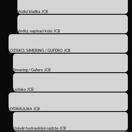
Vodicí kladka JCB
Vodící, napínací kolo JCB
LOŽISKO, SIMERING / GUFERO JCB
Simering / Gufero JCB
Ložisko JCB
HYDRAULIKA JCB
Uzávěr hydraulické nádrže JCB