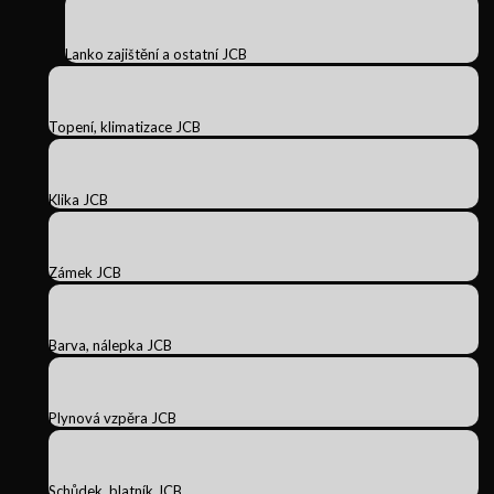
Lanko zajištění a ostatní JCB
Topení, klimatizace JCB
Klika JCB
Zámek JCB
Barva, nálepka JCB
Plynová vzpěra JCB
Schůdek, blatník JCB