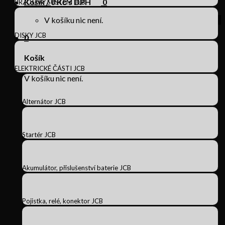
Košík /
0
Kč s DPH
0
BRZDOVÝ SYSTÉM JCB
V košíku nic není.
DISKY JCB
0
Košík
ELEKTRICKÉ ČÁSTI JCB
V košíku nic není.
Alternátor JCB
Startér JCB
Akumulátor, příslušenství baterie JCB
Pojistka, relé, konektor JCB