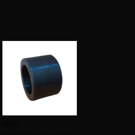
RŮZNÉ
KOMSTHD Puzdro lyžice 40×58