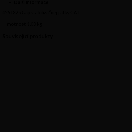
množství
Další informace
4251825 Čap stabilizačnej pätky CAT
Hmotnost
1,00 kg
Související produkty