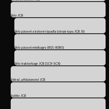
Sklo JCB
Sklo pásové a kolové rýpadla (stroje typu JCB JS)
Sklo pásové minibagry (801-8085)
Sklo traktorbagr JCB (1CX-5CX)
Stěrač, příslušenství JCB
Světlo JCB