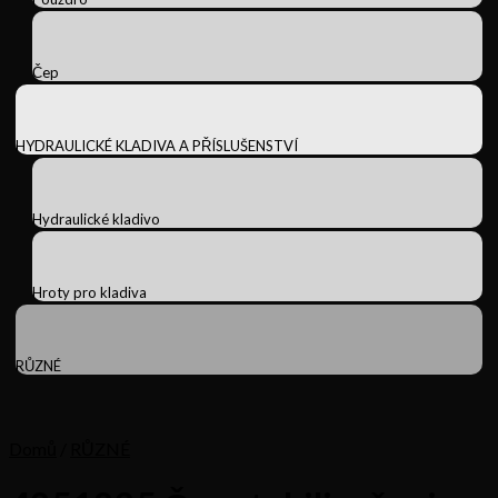
Čep
HYDRAULICKÉ KLADIVA A PŘÍSLUŠENSTVÍ
Hydraulické kladivo
Hroty pro kladiva
RŮZNÉ
Domů
/
RŮZNÉ