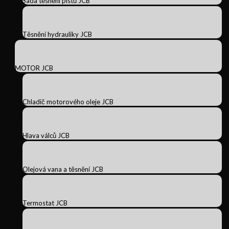
Sada těsnění pístů JCB
Těsnění hydrauliky JCB
MOTOR JCB
Chladič motorového oleje JCB
Hlava válců JCB
Olejová vana a těsnění JCB
Termostat JCB