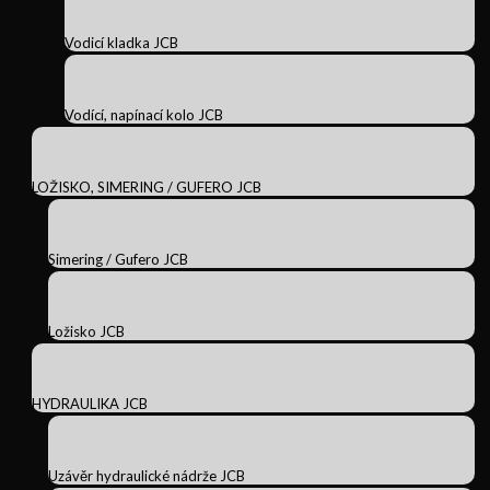
Vodicí kladka JCB
Vodící, napínací kolo JCB
LOŽISKO, SIMERING / GUFERO JCB
Simering / Gufero JCB
Ložisko JCB
HYDRAULIKA JCB
Uzávěr hydraulické nádrže JCB