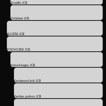
Zrcadlo JCB
Ovládaní JCB
KLUZÁK JCB
PODVOZEK JCB
Kolové bagry JCB
Kardanový kríž JCB
Kardan, poloos JCB