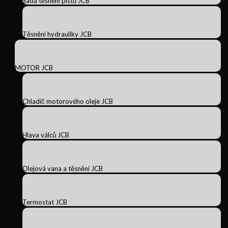
Sada těsnění pístů JCB
Těsnění hydrauliky JCB
MOTOR JCB
Chladič motorového oleje JCB
Hlava válců JCB
Olejová vana a těsnění JCB
Termostat JCB