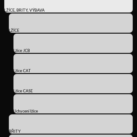
LŽÍCE, BRITY, VÝBAVA
LŽÍCE
Lžíce JCB
Lžíce CAT
Lžíce CASE
Uchycení lžíce
BŘITY