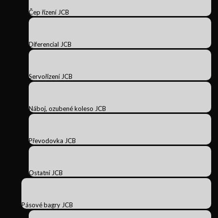
Čep řízení JCB
Diferencial JCB
Servořízení JCB
Náboj, ozubené koleso JCB
Převodovka JCB
Ostatní JCB
Pásové bagry JCB