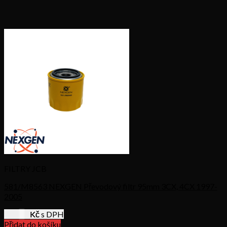
FILTRY JCB
581/M8563 NEXGEN Převodový filtr 95mm 3CX, 4CX 1997-
2005
213,44
Kč s DPH
Přidat do košíku