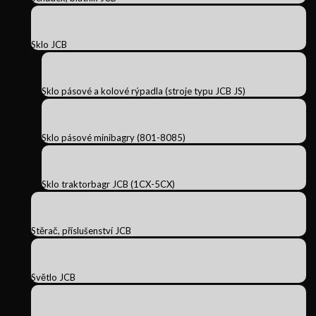
Sklo JCB
Sklo pásové a kolové rýpadla (stroje typu JCB JS)
Sklo pásové minibagry (801-8085)
Sklo traktorbagr JCB (1CX-5CX)
Stěrač, příslušenství JCB
Světlo JCB