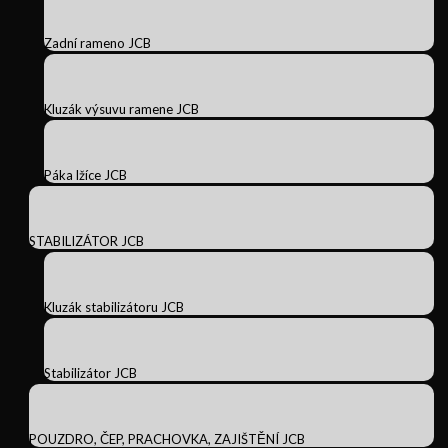
Zadní rameno JCB
Kluzák výsuvu ramene JCB
Páka lžíce JCB
STABILIZÁTOR JCB
Kluzák stabilizátoru JCB
Stabilizátor JCB
POUZDRO, ČEP, PRACHOVKA, ZAJIŠTĚNÍ JCB