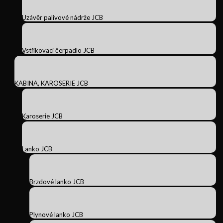
Uzávěr palivové nádrže JCB
Vstřikovací čerpadlo JCB
KABINA, KAROSERIE JCB
Karoserie JCB
Lanko JCB
Brzdové lanko JCB
Plynové lanko JCB