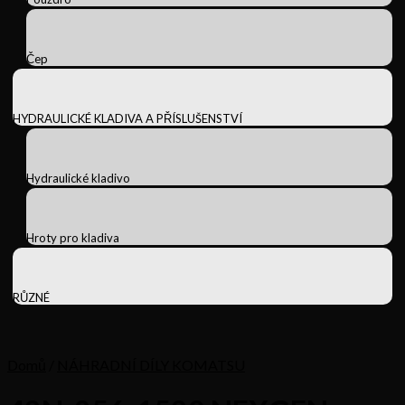
Čep
HYDRAULICKÉ KLADIVA A PŘÍSLUŠENSTVÍ
Hydraulické kladivo
Hroty pro kladiva
RŮZNÉ
Domů
/
NÁHRADNÍ DÍLY KOMATSU