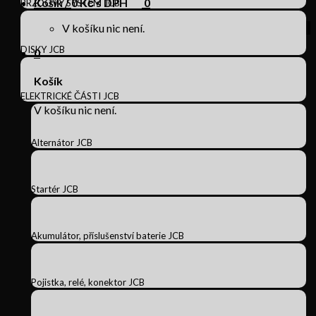
Košík /
0
Kč s DPH
0
BRZDOVÝ SYSTÉM JCB
V košíku nic není.
DISKY JCB
0
Košík
ELEKTRICKÉ ČÁSTI JCB
V košíku nic není.
Alternátor JCB
Startér JCB
Akumulátor, příslušenství baterie JCB
Pojistka, relé, konektor JCB