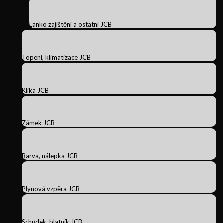
Lanko zajištění a ostatní JCB
Topení, klimatizace JCB
Klika JCB
Zámek JCB
Barva, nálepka JCB
Plynová vzpěra JCB
Schůdek, blatník JCB