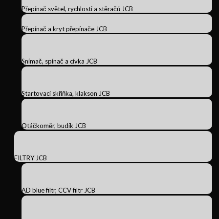
Přepínač světel, rychlosti a stěračů JCB
Přepínač a kryt přepínače JCB
Snímač, spínač a cívka JCB
Startovací skříňka, klakson JCB
Otáčkoměr, budík JCB
FILTRY JCB
AD blue filtr, CCV filtr JCB