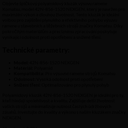
Objevte špičkový polyamidový kluzák výsuvu ramene
Komatsu, model 42N-856-1520 NEXGEN, který je navržen pro
maximální výkon a dlouhou životnost. Tento kluzák je ideální
volbou pro zajištění plynulého a efektivního pohybu výsuvu
ramene u stavebních a těžebních strojů značky Komatsu. Díky
pokročilým materiálům a preciznímu zpracování poskytuje
vynikající odolnost proti opotřebení a snížené tření.
Technické parametry:
Model:
42N-856-1520 NEXGEN
Materiál:
Polyamid
Kompatibilita:
Pro výsuvné ramene strojů Komatsu
Odolnost:
Vysoká odolnost proti opotřebení
Snížení tření:
Optimalizováno pro plynulý pohyb
Polyamidový kluzák 42N-856-1520 NEXGEN je ideální pro ty,
kteří hledají spolehlivost a kvalitu. Zajišťuje delší životnost
vašich strojů a minimalizuje nutnost častých údržbových
zásahů. Investujte do kvality a výkonu s naším kluzákem značky
NEXGEN.