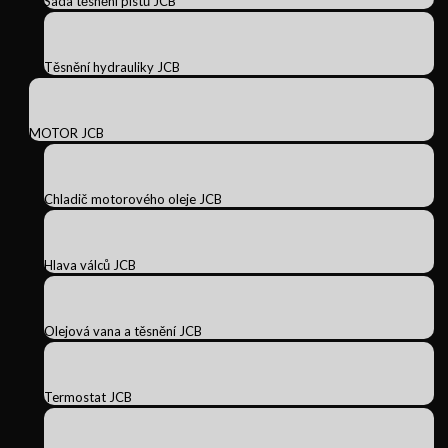
Sada těsnění pístů JCB
Těsnění hydrauliky JCB
MOTOR JCB
Chladič motorového oleje JCB
Hlava válců JCB
Olejová vana a těsnění JCB
Termostat JCB