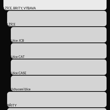
LŽÍCE, BRITY, VÝBAVA
LŽÍCE
Lžíce JCB
Lžíce CAT
Lžíce CASE
Uchycení lžíce
BŘITY