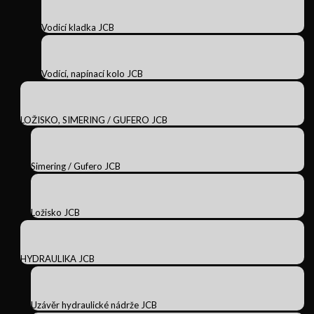
Vodicí kladka JCB
Vodící, napínací kolo JCB
LOŽISKO, SIMERING / GUFERO JCB
Simering / Gufero JCB
Ložisko JCB
HYDRAULIKA JCB
Uzávěr hydraulické nádrže JCB