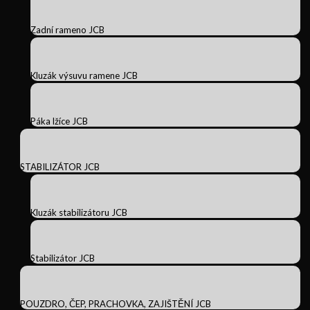
Zadní rameno JCB
Kluzák výsuvu ramene JCB
Páka lžíce JCB
STABILIZÁTOR JCB
Kluzák stabilizátoru JCB
Stabilizátor JCB
POUZDRO, ČEP, PRACHOVKA, ZAJIŠTĚNÍ JCB