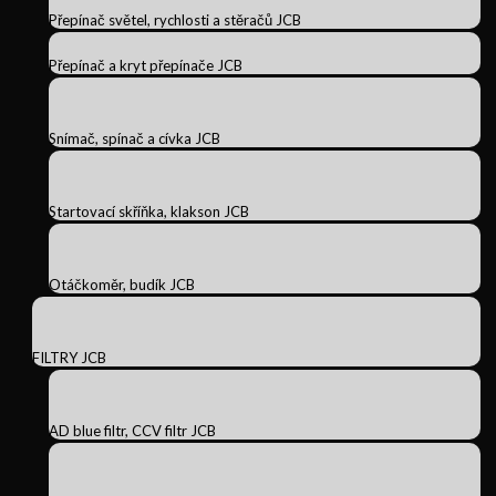
Přepínač světel, rychlosti a stěračů JCB
Přepínač a kryt přepínače JCB
Snímač, spínač a cívka JCB
Startovací skříňka, klakson JCB
Otáčkoměr, budík JCB
FILTRY JCB
AD blue filtr, CCV filtr JCB