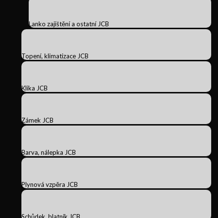
Lanko zajištění a ostatní JCB
Topení, klimatizace JCB
Klika JCB
Zámek JCB
Barva, nálepka JCB
Plynová vzpěra JCB
Schůdek, blatník JCB