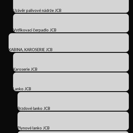
Uzávěr palivové nádrže JCB
Vstřikovací čerpadlo JCB
KABINA, KAROSERIE JCB
Karoserie JCB
Lanko JCB
Brzdové lanko JCB
Plynové lanko JCB