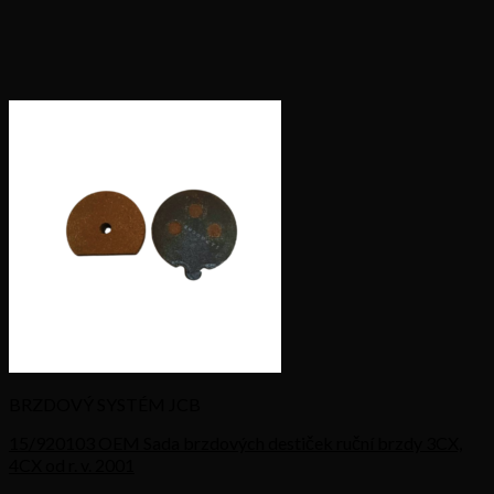
BRZDOVÝ SYSTÉM JCB
15/920103 OEM Sada brzdových destiček ruční brzdy 3CX,
4CX od r. v. 2001