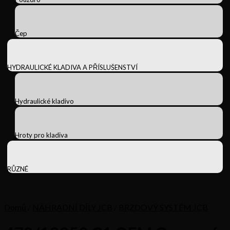
Čep
HYDRAULICKÉ KLADIVA A PŘÍSLUŠENSTVÍ
Hydraulické kladivo
Hroty pro kladiva
RŮZNÉ
Domů
/
NÁHRADNÍ DÍLY JCB
/
BRZDOVÝ SYSTÉM JCB