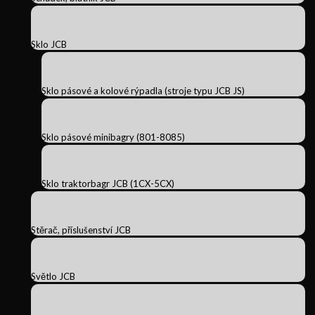
Sklo JCB
Sklo pásové a kolové rýpadla (stroje typu JCB JS)
Sklo pásové minibagry (801-8085)
Sklo traktorbagr JCB (1CX-5CX)
Stěrač, příslušenství JCB
Světlo JCB