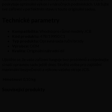
poskytuje optimální výkon i v náročných podmínkách. Udržujte
své zařízení v perfektním stavu s touto originální sadou.
Technické parametry
Kompatibilita:
Vhodná pro různé modely JCB
Kód produktu:
478/19950 C1
Typ produktu:
Opravná sada ruční brzdy
Výrobce:
OEM
Kvalita:
Originální náhradní díl
Ujistěte se, že vaše zařízení funguje bez problémů a objednejte
si naši opravnou sadu ještě dnes. Skvělá volba pro zajištění
maximální bezpečnosti a výkonu vašeho stroje JCB.
Hmotnost
0,10 kg
Související produkty