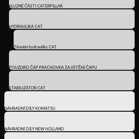
KLUZNÉ ČÁSTI CATERPILLAR
HYDRAULIKA CAT
Těsnění hydrauliky CAT
POUZDRO ČAP PRACHOVKA ZAJIŠTĚNÍ ČAPU
STABILIZÁTOR CAT
NÁHRADNÍ DÍLY KOMATSU
NÁHRADNÍ DÍLY NEW HOLLAND