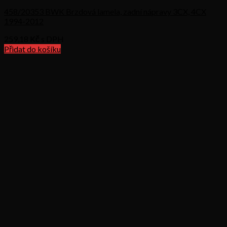
458/20353 BWK Brzdová lamela, zadní nápravy 3CX, 4CX
1994-2012
259,18
Kč s DPH
Přidat do košíku