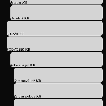
Zrcadlo JCB
Ovládaní JCB
KLUZÁK JCB
PODVOZEK JCB
Kolové bagry JCB
Kardanový kríž JCB
Kardan, poloos JCB