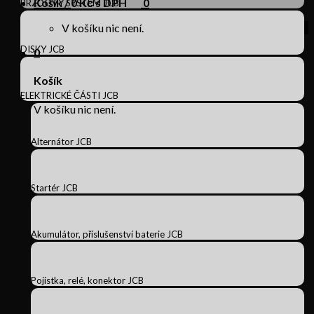
Košík /
0
Kč s DPH
0
BRZDOVÝ SYSTÉM JCB
V košíku nic není.
DISKY JCB
0
Košík
ELEKTRICKÉ ČÁSTI JCB
V košíku nic není.
Alternátor JCB
Startér JCB
Akumulátor, příslušenství baterie JCB
Pojistka, relé, konektor JCB