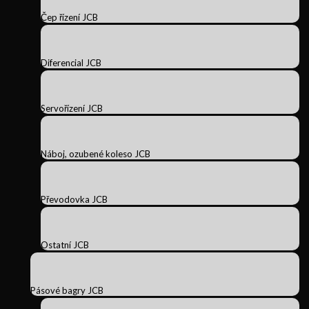
Čep řízení JCB
Diferencial JCB
Servořízení JCB
Náboj, ozubené koleso JCB
Převodovka JCB
Ostatní JCB
Pásové bagry JCB