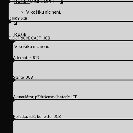
Košík /
0
Kč s DPH
0
V košíku nic není.
DISKY JCB
0
Košík
ELEKTRICKÉ ČÁSTI JCB
V košíku nic není.
Alternátor JCB
Startér JCB
Akumulátor, příslušenství baterie JCB
Pojistka, relé, konektor JCB