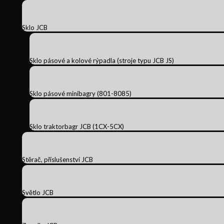
Sklo JCB
Sklo pásové a kolové rýpadla (stroje typu JCB JS)
Sklo pásové minibagry (801-8085)
Sklo traktorbagr JCB (1CX-5CX)
Stěrač, příslušenství JCB
Světlo JCB