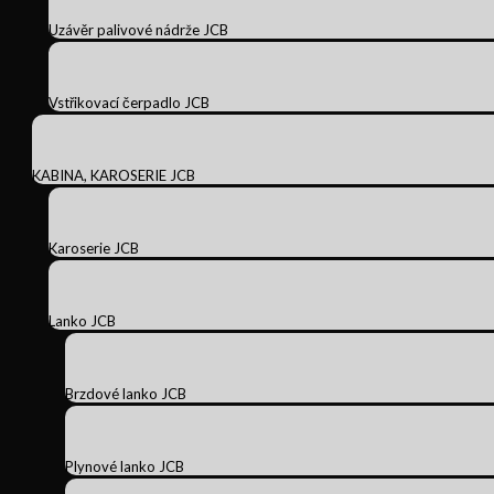
Uzávěr palivové nádrže JCB
Vstřikovací čerpadlo JCB
KABINA, KAROSERIE JCB
Karoserie JCB
Lanko JCB
Brzdové lanko JCB
Plynové lanko JCB