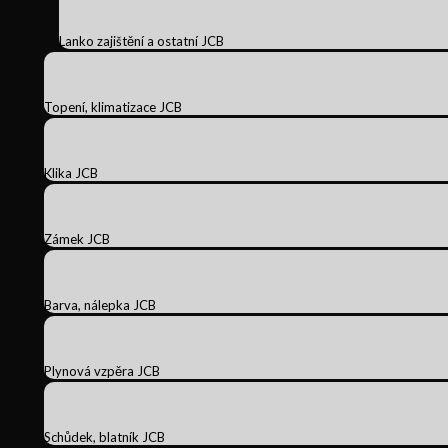
Lanko zajištění a ostatní JCB
Topení, klimatizace JCB
Klika JCB
Zámek JCB
Barva, nálepka JCB
Plynová vzpěra JCB
Schůdek, blatník JCB