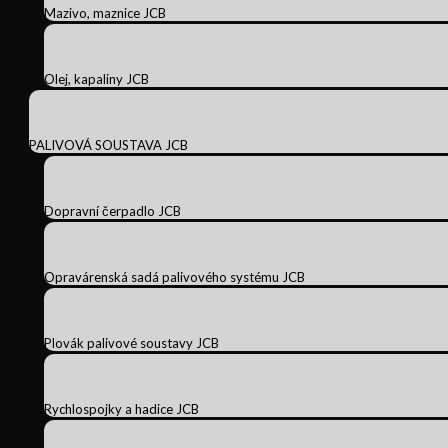
Mazivo, maznice JCB
Olej, kapaliny JCB
PALIVOVÁ SOUSTAVA JCB
Dopravní čerpadlo JCB
Opravárenská sadá palivového systému JCB
Plovák palivové soustavy JCB
Rychlospojky a hadice JCB