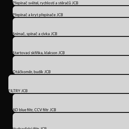
Přepínač světel, rychlosti a stěračů JCB
Přepínač a kryt přepínače JCB
Snímač, spínač a cívka JCB
Startovací skříňka, klakson JCB
Otáčkoměr, budík JCB
FILTRY JCB
AD blue filtr, CCV filtr JCB
Hydraulický filtr JCB