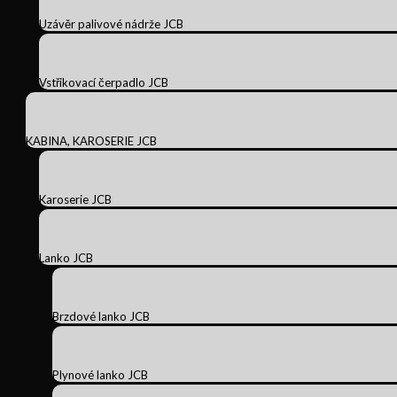
Uzávěr palivové nádrže JCB
Vstřikovací čerpadlo JCB
KABINA, KAROSERIE JCB
Karoserie JCB
Lanko JCB
Brzdové lanko JCB
Plynové lanko JCB