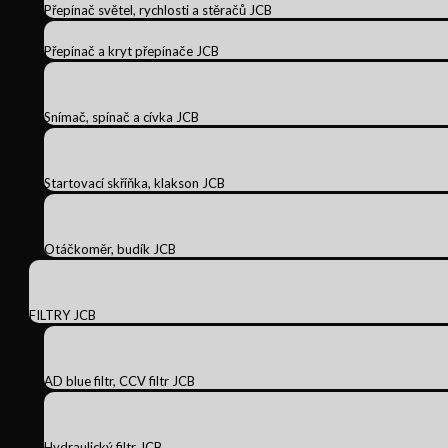
Přepínač světel, rychlosti a stěračů JCB
Přepínač a kryt přepínače JCB
Snímač, spínač a cívka JCB
Startovací skříňka, klakson JCB
Otáčkoměr, budík JCB
FILTRY JCB
AD blue filtr, CCV filtr JCB
Hydraulický filtr JCB