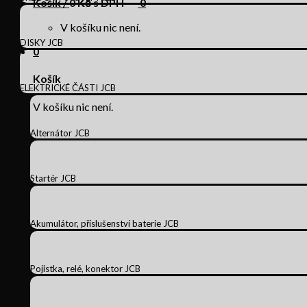
Košík /
0
Kč s DPH
0
V košíku nic není.
DISKY JCB
0
Košík
ELEKTRICKÉ ČÁSTI JCB
V košíku nic není.
Alternátor JCB
Startér JCB
Akumulátor, příslušenství baterie JCB
Pojistka, relé, konektor JCB