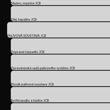
Mazivo, maznice JCB
Olej, kapaliny JCB
PALIVOVÁ SOUSTAVA JCB
Dopravní čerpadlo JCB
Opravárenská sadá palivového systému JCB
Plovák palivové soustavy JCB
Rychlospojky a hadice JCB