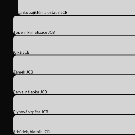
Lanko zajištění a ostatní JCB
Topení, klimatizace JCB
Klika JCB
Zámek JCB
Barva, nálepka JCB
Plynová vzpěra JCB
Schůdek, blatník JCB