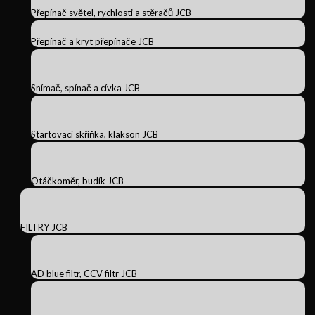
Přepínač světel, rychlosti a stěračů JCB
Přepínač a kryt přepínače JCB
Snímač, spínač a cívka JCB
Startovací skříňka, klakson JCB
Otáčkoměr, budík JCB
FILTRY JCB
AD blue filtr, CCV filtr JCB