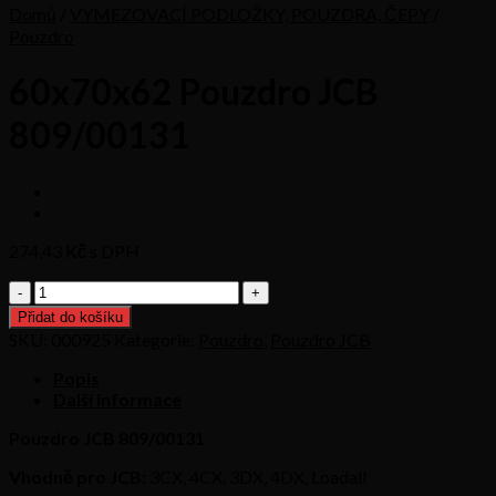
Domů
/
VYMEZOVACÍ PODLOŽKY, POUZDRA, ČEPY
/
Pouzdro
60x70x62 Pouzdro JCB
809/00131
274,43
Kč s DPH
60x70x62
Pouzdro
Přidat do košíku
JCB
SKU:
000925
Kategorie:
Pouzdro
,
Pouzdro JCB
809/00131
množství
Popis
Další informace
Pouzdro JCB 809/00131
Vhodně pro JCB:
3CX, 4CX, 3DX, 4DX, Loadall