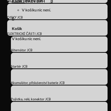
Košík /
0
Kč s DPH
0
BRZDOVÝ SYSTÉM JCB
V košíku nic není.
DISKY JCB
0
Košík
ELEKTRICKÉ ČÁSTI JCB
V košíku nic není.
Alternátor JCB
Startér JCB
Akumulátor, příslušenství baterie JCB
Pojistka, relé, konektor JCB