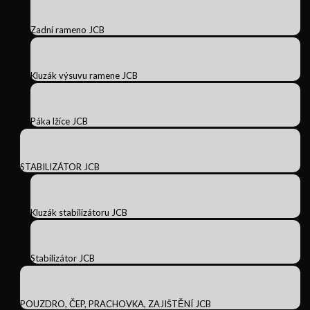
Zadní rameno JCB
Kluzák výsuvu ramene JCB
Páka lžíce JCB
STABILIZÁTOR JCB
Kluzák stabilizátoru JCB
Stabilizátor JCB
POUZDRO, ČEP, PRACHOVKA, ZAJIŠTĚNÍ JCB