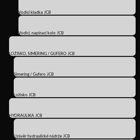
Vodicí kladka JCB
Vodící, napínací kolo JCB
LOŽISKO, SIMERING / GUFERO JCB
Simering / Gufero JCB
Ložisko JCB
HYDRAULIKA JCB
Uzávěr hydraulické nádrže JCB