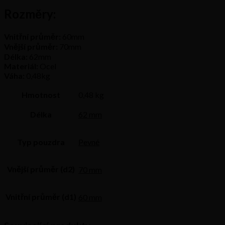
Rozměry:
Vnitřní průměr:
60mm
Vnější průměr:
70mm
Délka:
62mm
Materiál:
Ocel
Váha:
0,48kg
Hmotnost
0,48 kg
Délka
62 mm
Typ pouzdra
Pevné
Vnější průměr (d2)
70 mm
Vnitřní průměr (d1)
60 mm