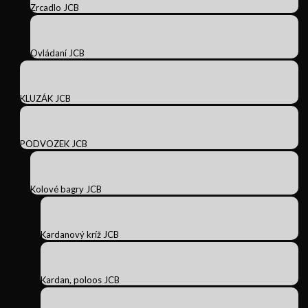
Zrcadlo JCB
Ovládaní JCB
KLUZÁK JCB
PODVOZEK JCB
Kolové bagry JCB
Kardanový kríž JCB
Kardan, poloos JCB