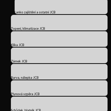
Lanko zajištění a ostatní JCB
Topení, klimatizace JCB
Klika JCB
Zámek JCB
Barva, nálepka JCB
Plynová vzpěra JCB
Schůdek, blatník JCB