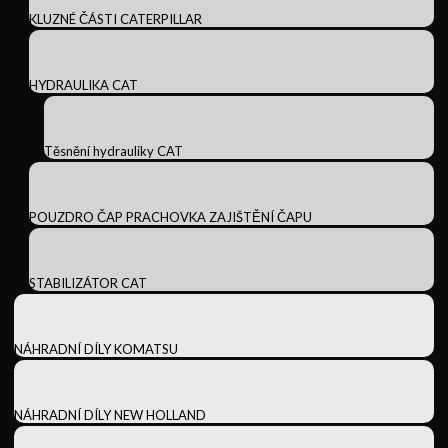
KLUZNÉ ČÁSTI CATERPILLAR
HYDRAULIKA CAT
Těsnění hydrauliky CAT
POUZDRO ČAP PRACHOVKA ZAJIŠTĚNÍ ČAPU
STABILIZÁTOR CAT
NÁHRADNÍ DÍLY KOMATSU
NÁHRADNÍ DÍLY NEW HOLLAND