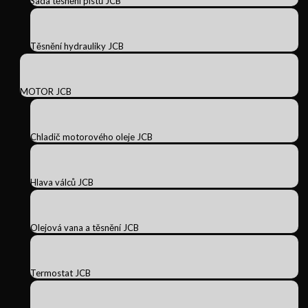
Sada těsnění pístů JCB
Těsnění hydrauliky JCB
MOTOR JCB
Chladič motorového oleje JCB
Hlava válců JCB
Olejová vana a těsnění JCB
Termostat JCB