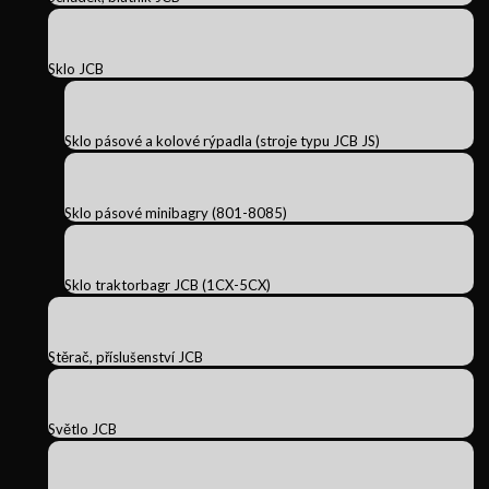
Sklo JCB
Sklo pásové a kolové rýpadla (stroje typu JCB JS)
Sklo pásové minibagry (801-8085)
Sklo traktorbagr JCB (1CX-5CX)
Stěrač, příslušenství JCB
Světlo JCB