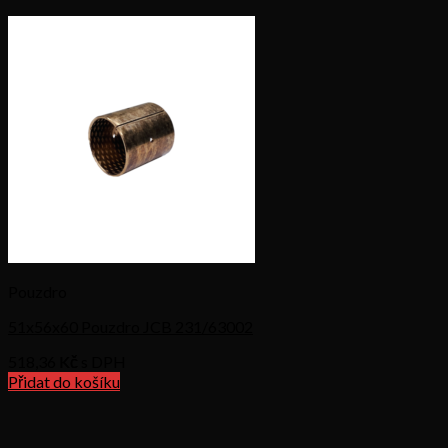
Pouzdro
51x56x60 Pouzdro JCB 231/63002
518,36
Kč s DPH
Přidat do košíku