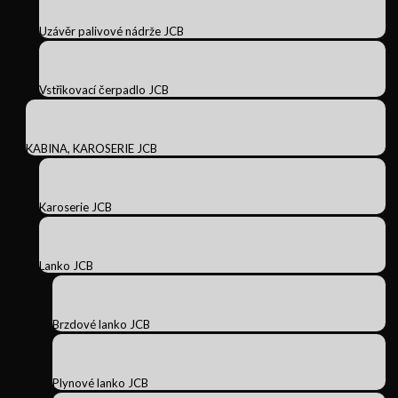
Uzávěr palivové nádrže JCB
Vstřikovací čerpadlo JCB
KABINA, KAROSERIE JCB
Karoserie JCB
Lanko JCB
Brzdové lanko JCB
Plynové lanko JCB