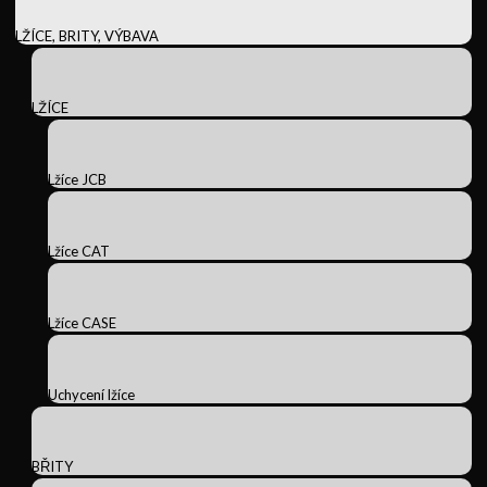
LŽÍCE, BRITY, VÝBAVA
LŽÍCE
Lžíce JCB
Lžíce CAT
Lžíce CASE
Uchycení lžíce
BŘITY