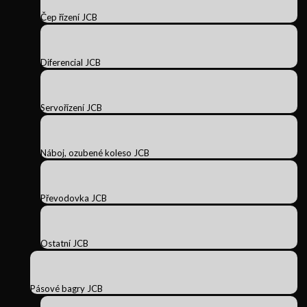
Čep řízení JCB
Diferencial JCB
Servořízení JCB
Náboj, ozubené koleso JCB
Převodovka JCB
Ostatní JCB
Pásové bagry JCB