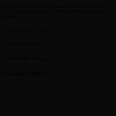
65x120x1mm Distanční podložka (kompenzační kroužek),
tolerance dle normy DIN 522, zinkovaná ocel, válcovaná za
studena.
Tloušťka (s)
1 mm
Vnější průměr (d2)
120 mm
Vnitřní průměr (d1)
65 mm
Související produkty