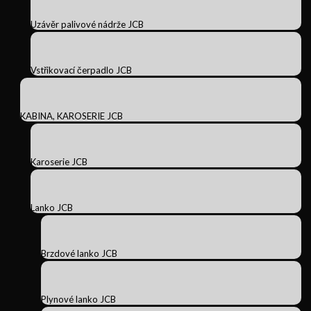
Uzávěr palivové nádrže JCB
Vstřikovací čerpadlo JCB
KABINA, KAROSERIE JCB
Karoserie JCB
Lanko JCB
Brzdové lanko JCB
Plynové lanko JCB