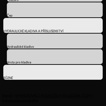
Čep
HYDRAULICKÉ KLADIVA A PŘÍSLUŠENSTVÍ
Hydraulické kladivo
Hroty pro kladiva
RŮZNÉ
Domů
/
VYMEZOVACÍ PODLOŽKY, POUZDRA, ČEPY
/
Vymezovací podložka