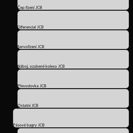
Čep řízení JCB
Diferencial JCB
Servořízení JCB
Náboj, ozubené koleso JCB
Převodovka JCB
Ostatní JCB
Pásové bagry JCB