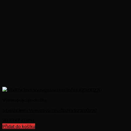
Vymezovací podložka
51x82x3mm Vymezovací podložka 823/00220
20,33
Kč s DPH
Přidat do košíku