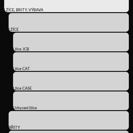
LŽÍCE, BRITY, VÝBAVA
LŽÍCE
Lžíce JCB
Lžíce CAT
Lžíce CASE
Uchycení lžíce
BŘITY