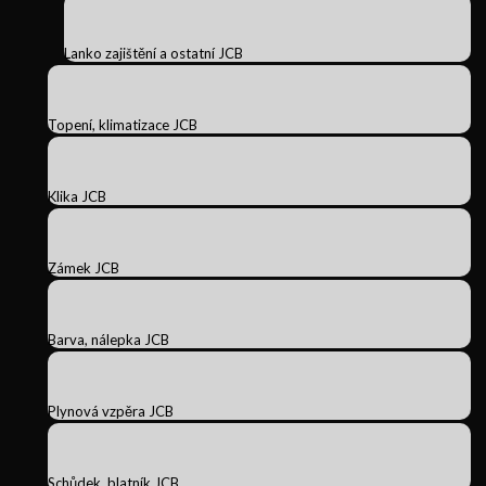
Lanko zajištění a ostatní JCB
Topení, klimatizace JCB
Klika JCB
Zámek JCB
Barva, nálepka JCB
Plynová vzpěra JCB
Schůdek, blatník JCB