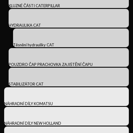
KLUZNÉ ČÁSTI CATERPILLAR
HYDRAULIKA CAT
Těsnění hydrauliky CAT
POUZDRO ČAP PRACHOVKA ZAJIŠTĚNÍ ČAPU
STABILIZÁTOR CAT
NÁHRADNÍ DÍLY KOMATSU
NÁHRADNÍ DÍLY NEW HOLLAND