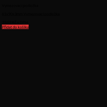
Vymezovací podložka
61x90x3mm Vymezovací podložka
33,03
Kč s DPH
Přidat do košíku