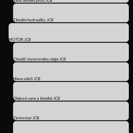
Sada těsnění pístů JCB
Těsnění hydrauliky JCB
MOTOR JCB
Chladič motorového oleje JCB
Hlava válců JCB
Olejová vana a těsnění JCB
Termostat JCB