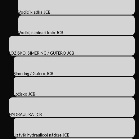
Vodicí kladka JCB
Vodící, napínací kolo JCB
LOŽISKO, SIMERING / GUFERO JCB
Simering / Gufero JCB
Ložisko JCB
HYDRAULIKA JCB
Uzávěr hydraulické nádrže JCB