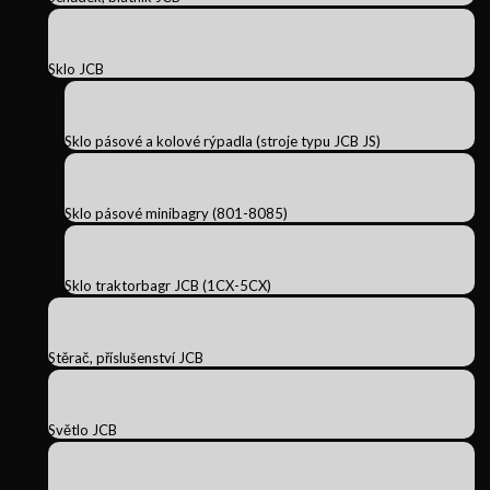
Sklo JCB
Sklo pásové a kolové rýpadla (stroje typu JCB JS)
Sklo pásové minibagry (801-8085)
Sklo traktorbagr JCB (1CX-5CX)
Stěrač, příslušenství JCB
Světlo JCB