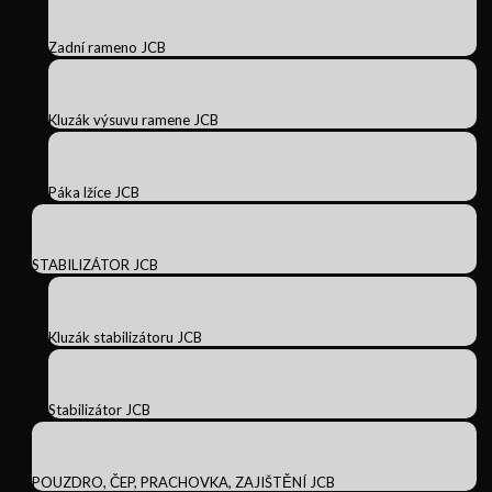
Zadní rameno JCB
Kluzák výsuvu ramene JCB
Páka lžíce JCB
STABILIZÁTOR JCB
Kluzák stabilizátoru JCB
Stabilizátor JCB
POUZDRO, ČEP, PRACHOVKA, ZAJIŠTĚNÍ JCB