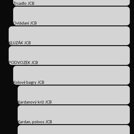
Zrcadlo JCB
Ovládaní JCB
KLUZÁK JCB
PODVOZEK JCB
Kolové bagry JCB
Kardanový kríž JCB
Kardan, poloos JCB