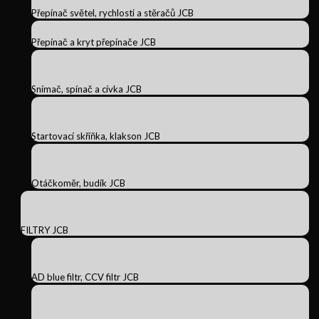
Přepínač světel, rychlosti a stěračů JCB
Přepínač a kryt přepínače JCB
Snímač, spínač a cívka JCB
Startovací skříňka, klakson JCB
Otáčkoměr, budík JCB
FILTRY JCB
AD blue filtr, CCV filtr JCB