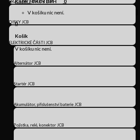
Košík /
0
Kč s DPH
0
BRZDOVÝ SYSTÉM JCB
V košíku nic není.
DISKY JCB
0
Košík
ELEKTRICKÉ ČÁSTI JCB
V košíku nic není.
Alternátor JCB
Startér JCB
Akumulátor, příslušenství baterie JCB
Pojistka, relé, konektor JCB