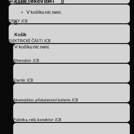
Košík /
0
Kč s DPH
0
BRZDOVÝ SYSTÉM JCB
V košíku nic není.
DISKY JCB
0
Košík
ELEKTRICKÉ ČÁSTI JCB
V košíku nic není.
Alternátor JCB
Startér JCB
Akumulátor, příslušenství baterie JCB
Pojistka, relé, konektor JCB