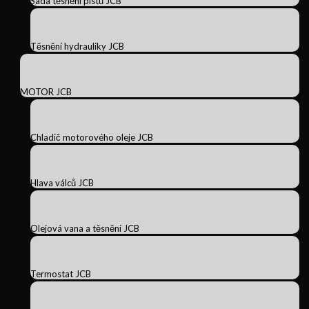
Sada těsnění pístů JCB
Těsnění hydrauliky JCB
MOTOR JCB
Chladič motorového oleje JCB
Hlava válců JCB
Olejová vana a těsnění JCB
Termostat JCB