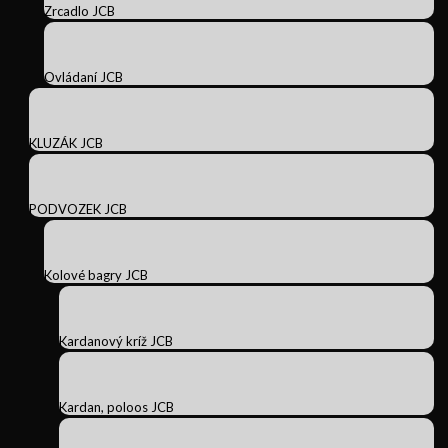
Zrcadlo JCB
Ovládaní JCB
KLUZÁK JCB
PODVOZEK JCB
Kolové bagry JCB
Kardanový kríž JCB
Kardan, poloos JCB