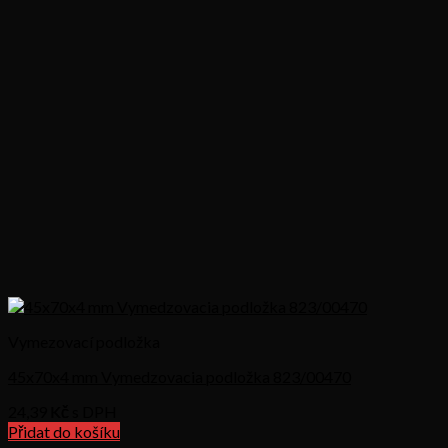
Vymezovací podložka
45x70x4 mm Vymedzovacia podložka 823/00470
24,39
Kč s DPH
Přidat do košíku