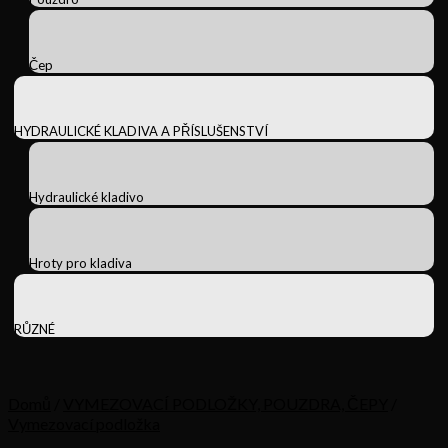
Čep
HYDRAULICKÉ KLADIVA A PŘÍSLUŠENSTVÍ
Hydraulické kladivo
Hroty pro kladiva
RŮZNÉ
Domů
/
VYMEZOVACÍ PODLOŽKY, POUZDRA, ČEPY
/
Vymezovací podložka