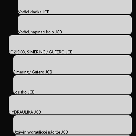
Vodicí kladka JCB
Vodící, napínací kolo JCB
LOŽISKO, SIMERING / GUFERO JCB
Simering / Gufero JCB
Ložisko JCB
HYDRAULIKA JCB
Uzávěr hydraulické nádrže JCB