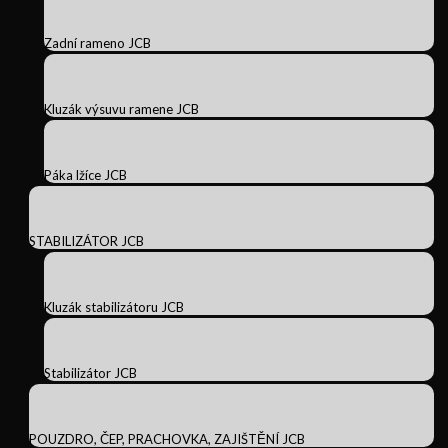
Zadní rameno JCB
Kluzák výsuvu ramene JCB
Páka lžíce JCB
STABILIZÁTOR JCB
Kluzák stabilizátoru JCB
Stabilizátor JCB
POUZDRO, ČEP, PRACHOVKA, ZAJIŠTĚNÍ JCB