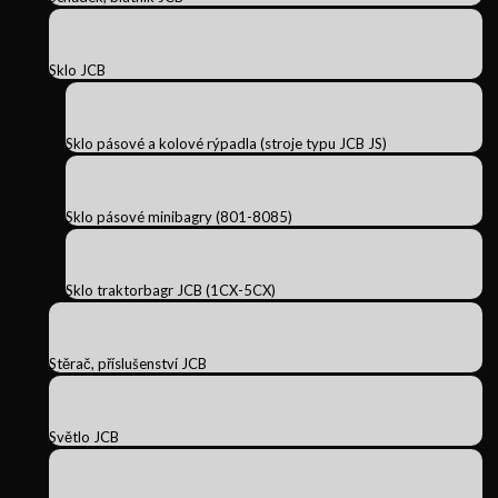
Sklo JCB
Sklo pásové a kolové rýpadla (stroje typu JCB JS)
Sklo pásové minibagry (801-8085)
Sklo traktorbagr JCB (1CX-5CX)
Stěrač, příslušenství JCB
Světlo JCB