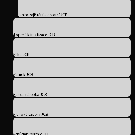
Lanko zajištění a ostatní JCB
Topení, klimatizace JCB
Klika JCB
Zámek JCB
Barva, nálepka JCB
Plynová vzpěra JCB
Schůdek, blatník JCB