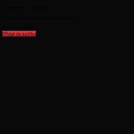
Vymezovací podložka
55x85x4mm Vymezovací podložka
45,74
Kč s DPH
Přidat do košíku