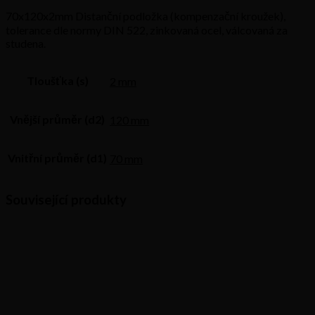
70x120x2mm Distanční podložka (kompenzační kroužek),
tolerance dle normy DIN 522, zinkovaná ocel, válcovaná za
studena.
Tloušťka (s)
2 mm
Vnější průměr (d2)
120 mm
Vnitřní průměr (d1)
70 mm
Související produkty