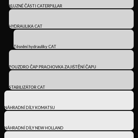
KLUZNÉ ČÁSTI CATERPILLAR
HYDRAULIKA CAT
Těsnění hydrauliky CAT
POUZDRO ČAP PRACHOVKA ZAJIŠTĚNÍ ČAPU
STABILIZÁTOR CAT
NÁHRADNÍ DÍLY KOMATSU
NÁHRADNÍ DÍLY NEW HOLLAND