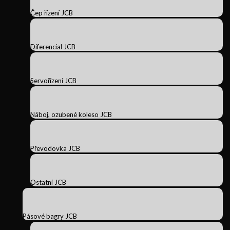
Čep řízení JCB
Diferencial JCB
Servořízení JCB
Náboj, ozubené koleso JCB
Převodovka JCB
Ostatní JCB
Pásové bagry JCB