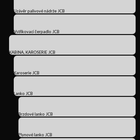
Uzávěr palivové nádrže JCB
Vstřikovací čerpadlo JCB
KABINA, KAROSERIE JCB
Karoserie JCB
Lanko JCB
Brzdové lanko JCB
Plynové lanko JCB