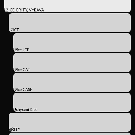
LŽÍCE, BRITY, VÝBAVA
LŽÍCE
Lžíce JCB
Lžíce CAT
Lžíce CASE
Uchycení lžíce
BŘITY