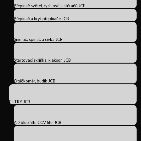
Přepínač světel, rychlosti a stěračů JCB
Přepínač a kryt přepínače JCB
Snímač, spínač a cívka JCB
Startovací skříňka, klakson JCB
Otáčkoměr, budík JCB
FILTRY JCB
AD blue filtr, CCV filtr JCB