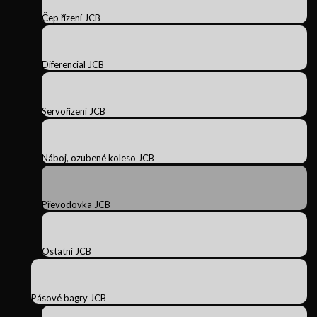
Čep řízení JCB
Diferencial JCB
Servořízení JCB
Náboj, ozubené koleso JCB
Převodovka JCB
Ostatní JCB
Pásové bagry JCB