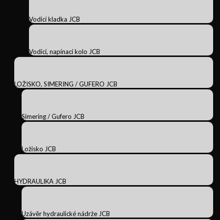
Vodicí kladka JCB
Vodící, napínací kolo JCB
LOŽISKO, SIMERING / GUFERO JCB
Simering / Gufero JCB
Ložisko JCB
HYDRAULIKA JCB
Uzávěr hydraulické nádrže JCB