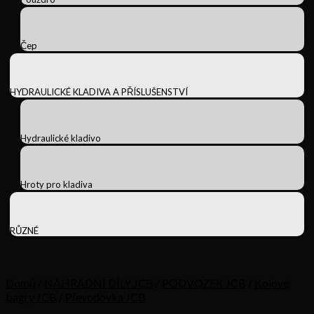
Čep
HYDRAULICKÉ KLADIVA A PŘÍSLUŠENSTVÍ
Hydraulické kladivo
Hroty pro kladiva
RŮZNÉ
Domů
/
NÁHRADNÍ DÍLY JCB
/
PODVOZEK JCB
/
Kolové
bagry JCB
/
Převodovka JCB