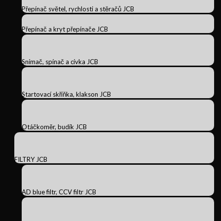
Přepínač světel, rychlosti a stěračů JCB
Přepínač a kryt přepínače JCB
Snímač, spínač a cívka JCB
Startovací skříňka, klakson JCB
Otáčkoměr, budík JCB
FILTRY JCB
AD blue filtr, CCV filtr JCB