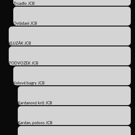
Zrcadlo JCB
Ovládaní JCB
KLUZÁK JCB
PODVOZEK JCB
Kolové bagry JCB
Kardanový kríž JCB
Kardan, poloos JCB