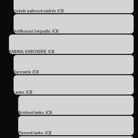
Uzávěr palivové nádrže JCB
Vstřikovací čerpadlo JCB
KABINA, KAROSERIE JCB
Karoserie JCB
Lanko JCB
Brzdové lanko JCB
Plynové lanko JCB