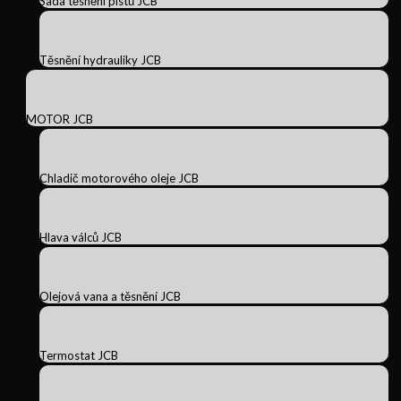
Sada těsnění pístů JCB
Těsnění hydrauliky JCB
MOTOR JCB
Chladič motorového oleje JCB
Hlava válců JCB
Olejová vana a těsnění JCB
Termostat JCB