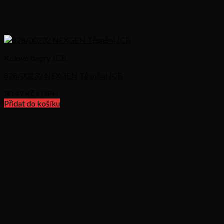
Kolové bagry JCB
828/00232 NEXGEN Těsnění JCB
30,49
Kč s DPH
Přidat do košíku