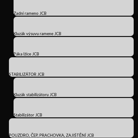
Zadní rameno JCB
Kluzák výsuvu ramene JCB
Páka lžíce JCB
STABILIZÁTOR JCB
Kluzák stabilizátoru JCB
Stabilizátor JCB
POUZDRO, ČEP, PRACHOVKA, ZAJIŠTĚNÍ JCB