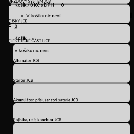
BRZDOVÝ SYSTÉM JCB
Košík /
0
Kč s DPH
0
V košíku nic není.
DISKY JCB
0
Košík
ELEKTRICKÉ ČÁSTI JCB
V košíku nic není.
Alternátor JCB
Startér JCB
Akumulátor, příslušenství baterie JCB
Pojistka, relé, konektor JCB