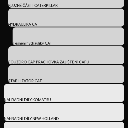
KLUZNÉ ČÁSTI CATERPILLAR
HYDRAULIKA CAT
Těsnění hydrauliky CAT
POUZDRO ČAP PRACHOVKA ZAJIŠTĚNÍ ČAPU
STABILIZÁTOR CAT
NÁHRADNÍ DÍLY KOMATSU
NÁHRADNÍ DÍLY NEW HOLLAND