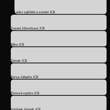
Lanko zajištění a ostatní JCB
Topení, klimatizace JCB
Klika JCB
Zámek JCB
Barva, nálepka JCB
Plynová vzpěra JCB
Schůdek, blatník JCB