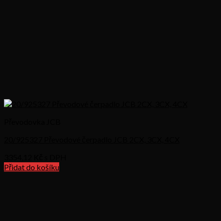
Převodovka JCB
20/925327 Převodové čerpadlo JCB 2CX, 3CX, 4CX
3354,12
Kč s DPH
Přidat do košíku