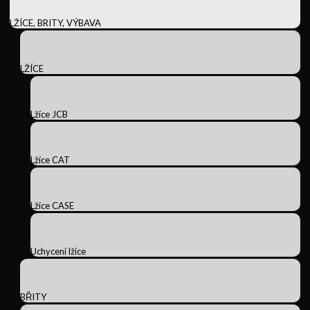
LŽÍCE, BRITY, VÝBAVA
LŽÍCE
Lžíce JCB
Lžíce CAT
Lžíce CASE
Uchycení lžíce
BŘITY