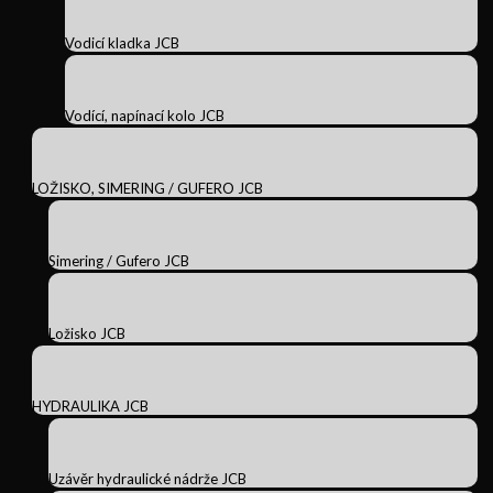
Vodicí kladka JCB
Vodící, napínací kolo JCB
LOŽISKO, SIMERING / GUFERO JCB
Simering / Gufero JCB
Ložisko JCB
HYDRAULIKA JCB
Uzávěr hydraulické nádrže JCB