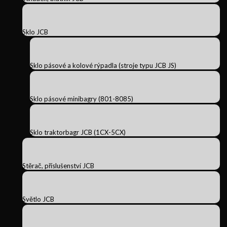
Sklo JCB
Sklo pásové a kolové rýpadla (stroje typu JCB JS)
Sklo pásové minibagry (801-8085)
Sklo traktorbagr JCB (1CX-5CX)
Stěrač, příslušenství JCB
Světlo JCB