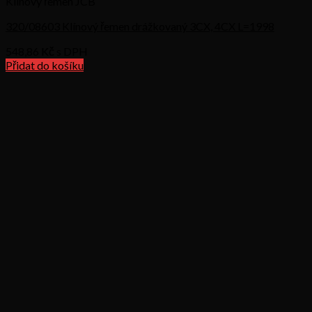
Klínový řemen JCB
320/08603 Klínový řemen drážkovaný 3CX, 4CX L=1998
548,86
Kč s DPH
Přidat do košíku