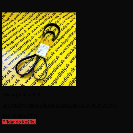
Klínový řemen JCB
320/08609 Klínový řemen drážkovaný 3CX, 4CX L=1995
548,86
Kč s DPH
Přidat do košíku