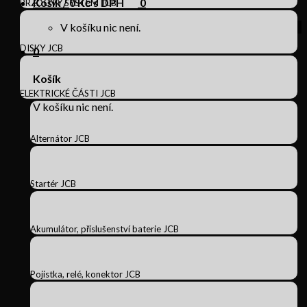
Košík /
0
Kč s DPH
0
BRZDOVÝ SYSTÉM JCB
V košíku nic není.
DISKY JCB
0
Košík
ELEKTRICKÉ ČÁSTI JCB
V košíku nic není.
Alternátor JCB
Startér JCB
Akumulátor, příslušenství baterie JCB
Pojistka, relé, konektor JCB