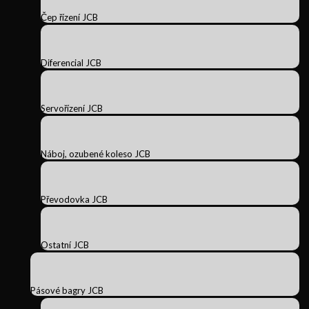
Čep řízení JCB
Diferencial JCB
Servořízení JCB
Náboj, ozubené koleso JCB
Převodovka JCB
Ostatní JCB
Pásové bagry JCB