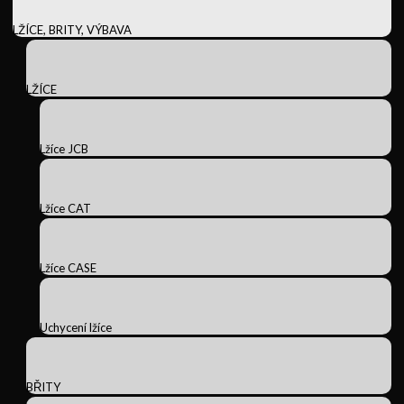
LŽÍCE, BRITY, VÝBAVA
LŽÍCE
Lžíce JCB
Lžíce CAT
Lžíce CASE
Uchycení lžíce
BŘITY