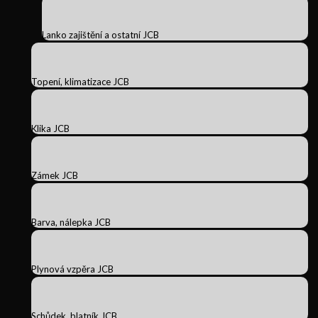
Lanko zajištění a ostatní JCB
Topení, klimatizace JCB
Klika JCB
Zámek JCB
Barva, nálepka JCB
Plynová vzpěra JCB
Schůdek, blatník JCB