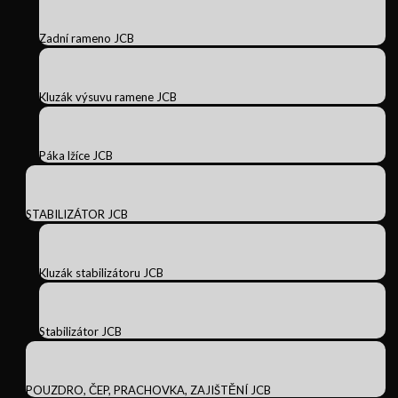
Zadní rameno JCB
Kluzák výsuvu ramene JCB
Páka lžíce JCB
STABILIZÁTOR JCB
Kluzák stabilizátoru JCB
Stabilizátor JCB
POUZDRO, ČEP, PRACHOVKA, ZAJIŠTĚNÍ JCB