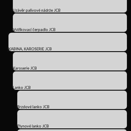
Uzávěr palivové nádrže JCB
Vstřikovací čerpadlo JCB
KABINA, KAROSERIE JCB
Karoserie JCB
Lanko JCB
Brzdové lanko JCB
Plynové lanko JCB