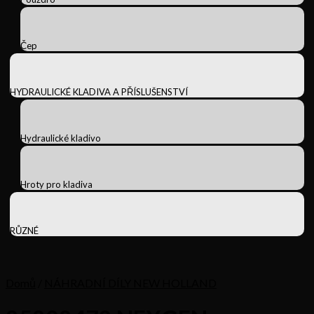
Čep
HYDRAULICKÉ KLADIVA A PŘÍSLUŠENSTVÍ
Hydraulické kladivo
Hroty pro kladiva
RŮZNÉ
Domů
/
NÁHRADNÍ DÍLY NEW HOLLAND