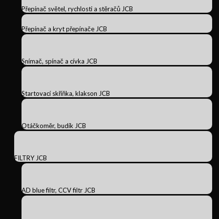
Přepínač světel, rychlosti a stěračů JCB
Přepínač a kryt přepínače JCB
Snímač, spínač a cívka JCB
Startovací skříňka, klakson JCB
Otáčkoměr, budík JCB
FILTRY JCB
AD blue filtr, CCV filtr JCB