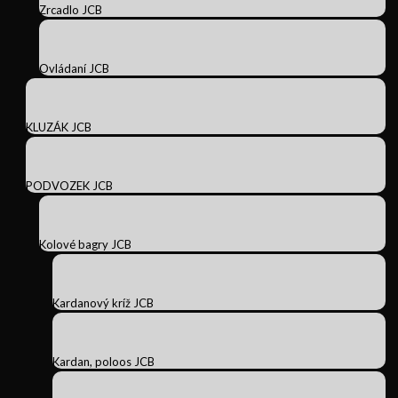
Zrcadlo JCB
Ovládaní JCB
KLUZÁK JCB
PODVOZEK JCB
Kolové bagry JCB
Kardanový kríž JCB
Kardan, poloos JCB