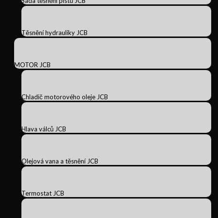
Sada těsnění pístů JCB
Těsnění hydrauliky JCB
MOTOR JCB
Chladič motorového oleje JCB
Hlava válců JCB
Olejová vana a těsnění JCB
Termostat JCB