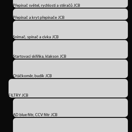
Přepínač světel, rychlosti a stěračů JCB
Přepínač a kryt přepínače JCB
Snímač, spínač a cívka JCB
Startovací skříňka, klakson JCB
Otáčkoměr, budík JCB
FILTRY JCB
AD blue filtr, CCV filtr JCB