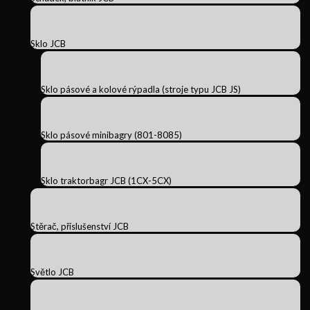
Sklo JCB
Sklo pásové a kolové rýpadla (stroje typu JCB JS)
Sklo pásové minibagry (801-8085)
Sklo traktorbagr JCB (1CX-5CX)
Stěrač, příslušenství JCB
Světlo JCB