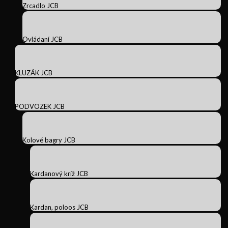
Zrcadlo JCB
Ovládaní JCB
KLUZÁK JCB
PODVOZEK JCB
Kolové bagry JCB
Kardanový kríž JCB
Kardan, poloos JCB