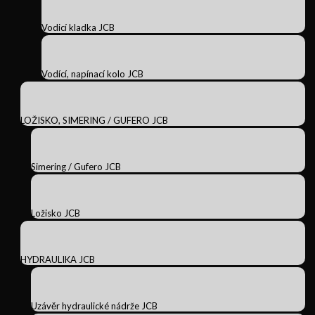
Vodicí kladka JCB
Vodící, napínací kolo JCB
LOŽISKO, SIMERING / GUFERO JCB
Simering / Gufero JCB
Ložisko JCB
HYDRAULIKA JCB
Uzávěr hydraulické nádrže JCB