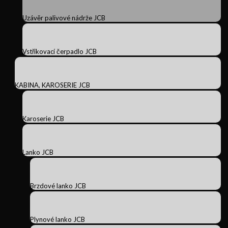
Uzávěr palivové nádrže JCB
Vstřikovací čerpadlo JCB
KABINA, KAROSERIE JCB
Karoserie JCB
Lanko JCB
Brzdové lanko JCB
Plynové lanko JCB