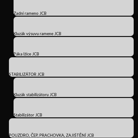
Zadní rameno JCB
Kluzák výsuvu ramene JCB
Páka lžíce JCB
STABILIZÁTOR JCB
Kluzák stabilizátoru JCB
Stabilizátor JCB
POUZDRO, ČEP, PRACHOVKA, ZAJIŠTĚNÍ JCB