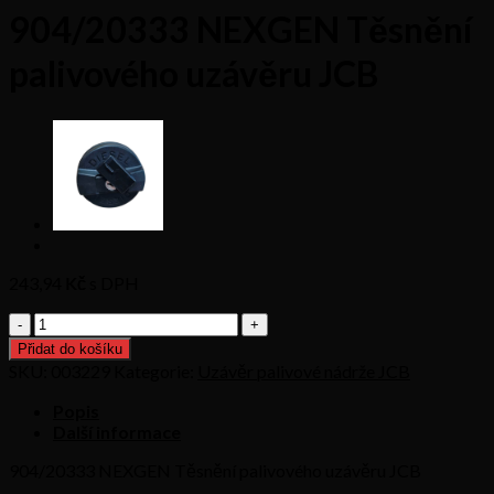
904/20333 NEXGEN Těsnění
palivového uzávěru JCB
243,94
Kč s DPH
904/20333
NEXGEN
Přidat do košíku
Těsnění
SKU:
003229
Kategorie:
Uzávěr palivové nádrže JCB
palivového
uzávěru
Popis
JCB
Další informace
množství
904/20333 NEXGEN Těsnění palivového uzávěru JCB