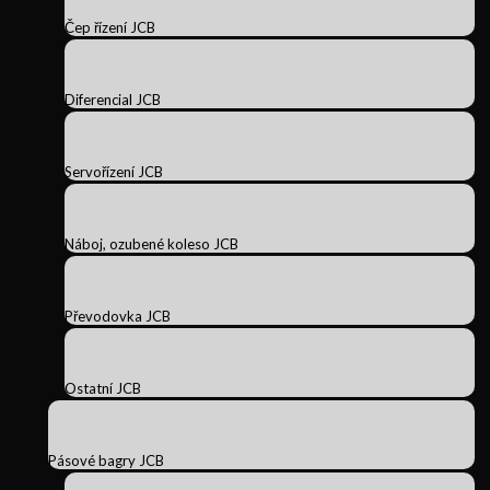
Čep řízení JCB
Diferencial JCB
Servořízení JCB
Náboj, ozubené koleso JCB
Převodovka JCB
Ostatní JCB
Pásové bagry JCB