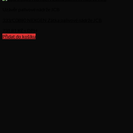
Uzávěr palivové nádrže JCB
333/C0880 NEXGEN Zátka palivové nádrže JCB
731,81
Kč s DPH
Přidat do košíku