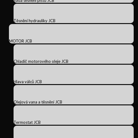
Sada těsnění pístů JCB
Těsnění hydrauliky JCB
MOTOR JCB
Chladič motorového oleje JCB
Hlava válců JCB
Olejová vana a těsnění JCB
Termostat JCB