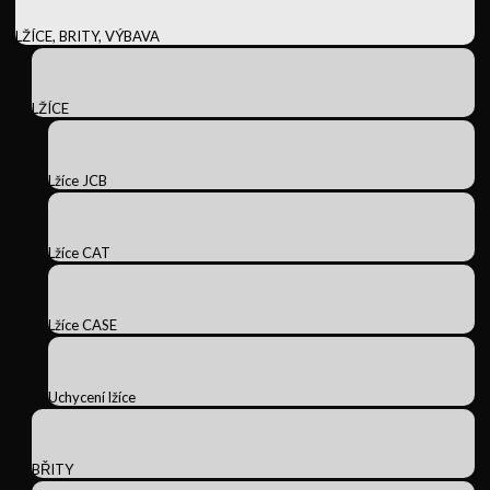
LŽÍCE, BRITY, VÝBAVA
LŽÍCE
Lžíce JCB
Lžíce CAT
Lžíce CASE
Uchycení lžíce
BŘITY