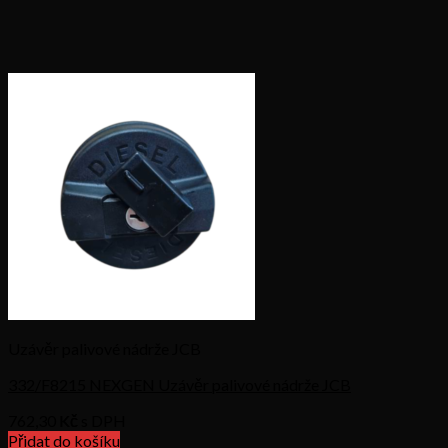
Uzávěr palivové nádrže JCB
332/F8215 NEXGEN Uzávěr palivové nádrže JCB
762,30
Kč s DPH
Přidat do košíku