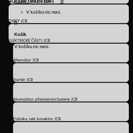
Košík /
0
Kč s DPH
0
BRZDOVÝ SYSTÉM JCB
V košíku nic není.
DISKY JCB
0
Košík
ELEKTRICKÉ ČÁSTI JCB
V košíku nic není.
Alternátor JCB
Startér JCB
Akumulátor, příslušenství baterie JCB
Pojistka, relé, konektor JCB