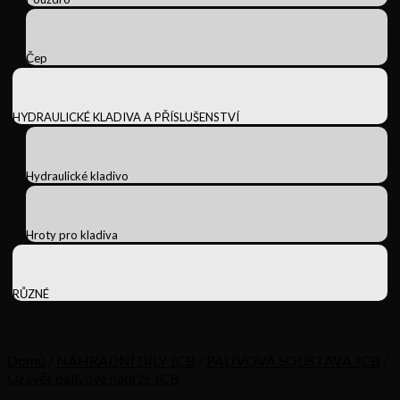
Čep
HYDRAULICKÉ KLADIVA A PŘÍSLUŠENSTVÍ
Hydraulické kladivo
Hroty pro kladiva
RŮZNÉ
Domů
/
NÁHRADNÍ DÍLY JCB
/
PALIVOVÁ SOUSTAVA JCB
/
Uzávěr palivové nádrže JCB