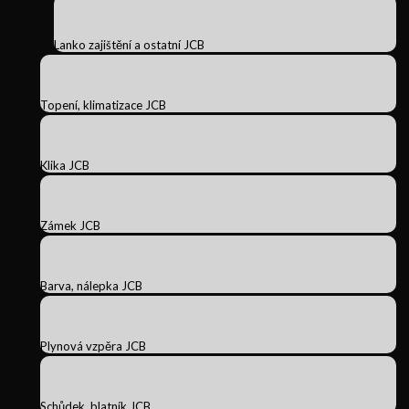
Lanko zajištění a ostatní JCB
Topení, klimatizace JCB
Klika JCB
Zámek JCB
Barva, nálepka JCB
Plynová vzpěra JCB
Schůdek, blatník JCB