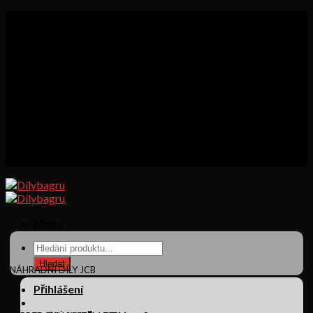
Skip
+420 721 865 558
to
Akce
content
O nás
Obchod
Můj účet
Obchodní podmínky
Kontakt
Košík
Pokladna
Menu
Products
search
Hledat
NÁHRADNÍ DÍLY JCB
Přihlášení