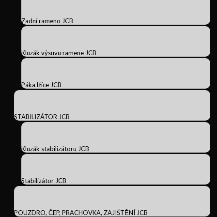
Zadní rameno JCB
Kluzák výsuvu ramene JCB
Páka lžíce JCB
STABILIZÁTOR JCB
Kluzák stabilizátoru JCB
Stabilizátor JCB
POUZDRO, ČEP, PRACHOVKA, ZAJIŠTĚNÍ JCB