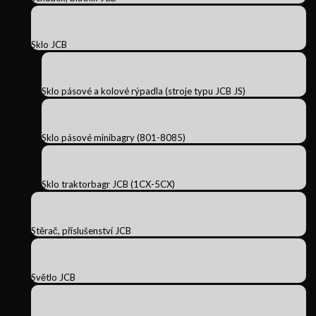
Sklo JCB
Sklo pásové a kolové rýpadla (stroje typu JCB JS)
Sklo pásové minibagry (801-8085)
Sklo traktorbagr JCB (1CX-5CX)
Stěrač, příslušenství JCB
Světlo JCB