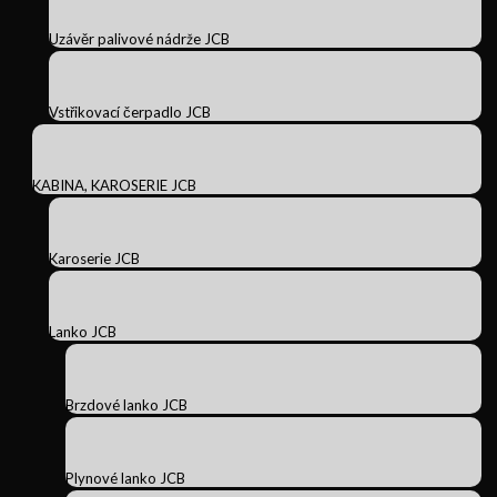
Uzávěr palivové nádrže JCB
Vstřikovací čerpadlo JCB
KABINA, KAROSERIE JCB
Karoserie JCB
Lanko JCB
Brzdové lanko JCB
Plynové lanko JCB