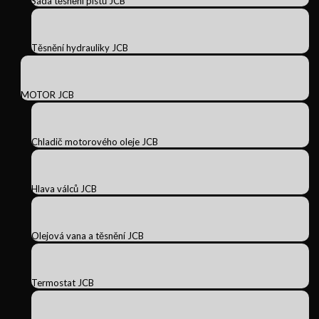
Sada těsnění pístů JCB
Těsnění hydrauliky JCB
MOTOR JCB
Chladič motorového oleje JCB
Hlava válců JCB
Olejová vana a těsnění JCB
Termostat JCB