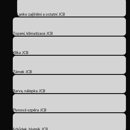
Lanko zajištění a ostatní JCB
Topení, klimatizace JCB
Klika JCB
Zámek JCB
Barva, nálepka JCB
Plynová vzpěra JCB
Schůdek, blatník JCB