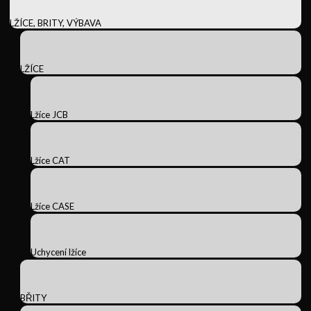
LŽÍCE, BRITY, VÝBAVA
LŽÍCE
Lžíce JCB
Lžíce CAT
Lžíce CASE
Uchycení lžíce
BŘITY