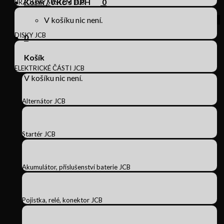
Košík /
0
Kč s DPH
0
BRZDOVÝ SYSTÉM JCB
V košíku nic není.
DISKY JCB
0
Košík
ELEKTRICKÉ ČÁSTI JCB
V košíku nic není.
Alternátor JCB
Startér JCB
Akumulátor, příslušenství baterie JCB
Pojistka, relé, konektor JCB