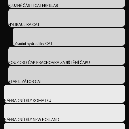
KLUZNÉ ČÁSTI CATERPILLAR
HYDRAULIKA CAT
Těsnění hydrauliky CAT
POUZDRO ČAP PRACHOVKA ZAJIŠTĚNÍ ČAPU
STABILIZÁTOR CAT
NÁHRADNÍ DÍLY KOMATSU
NÁHRADNÍ DÍLY NEW HOLLAND