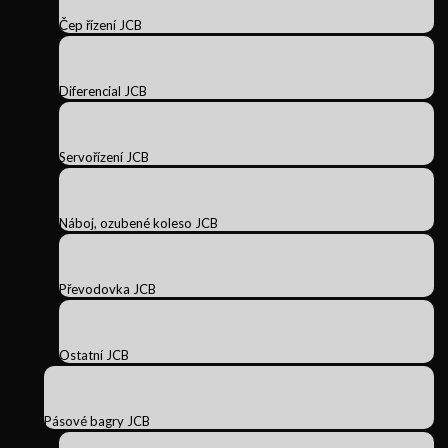
Čep řízení JCB
Diferencial JCB
Servořízení JCB
Náboj, ozubené koleso JCB
Převodovka JCB
Ostatní JCB
Pásové bagry JCB