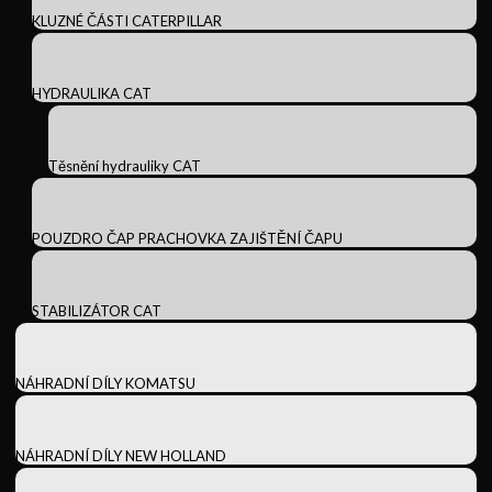
KLUZNÉ ČÁSTI CATERPILLAR
HYDRAULIKA CAT
Těsnění hydrauliky CAT
POUZDRO ČAP PRACHOVKA ZAJIŠTĚNÍ ČAPU
STABILIZÁTOR CAT
NÁHRADNÍ DÍLY KOMATSU
NÁHRADNÍ DÍLY NEW HOLLAND