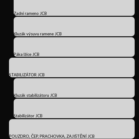
Zadní rameno JCB
Kluzák výsuvu ramene JCB
Páka lžíce JCB
STABILIZÁTOR JCB
Kluzák stabilizátoru JCB
Stabilizátor JCB
POUZDRO, ČEP, PRACHOVKA, ZAJIŠTĚNÍ JCB