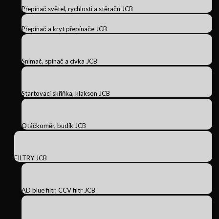
Přepínač světel, rychlosti a stěračů JCB
Přepínač a kryt přepínače JCB
Snímač, spínač a cívka JCB
Startovací skříňka, klakson JCB
Otáčkoměr, budík JCB
FILTRY JCB
AD blue filtr, CCV filtr JCB