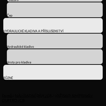
Čep
HYDRAULICKÉ KLADIVA A PŘÍSLUŠENSTVÍ
Hydraulické kladivo
Hroty pro kladiva
RŮZNÉ
Domů
/
NÁHRADNÍ DÍLY JCB
/
LOŽISKO, SIMERING /
GUFERO JCB