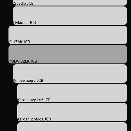
Zrcadlo JCB
Ovládaní JCB
KLUZÁK JCB
PODVOZEK JCB
Kolové bagry JCB
Kardanový kríž JCB
Kardan, poloos JCB