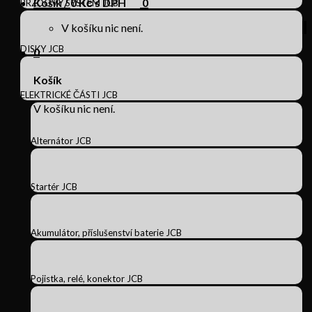
Košík /
0
Kč s DPH
0
BRZDOVÝ SYSTÉM JCB
V košíku nic není.
DISKY JCB
0
Košík
ELEKTRICKÉ ČÁSTI JCB
V košíku nic není.
Alternátor JCB
Startér JCB
Akumulátor, příslušenství baterie JCB
Pojistka, relé, konektor JCB