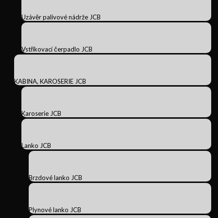
Uzávěr palivové nádrže JCB
Vstřikovací čerpadlo JCB
KABINA, KAROSERIE JCB
Karoserie JCB
Lanko JCB
Brzdové lanko JCB
Plynové lanko JCB