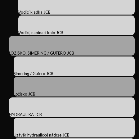
Vodicí kladka JCB
Vodící, napínací kolo JCB
LOŽISKO, SIMERING / GUFERO JCB
Simering / Gufero JCB
Ložisko JCB
HYDRAULIKA JCB
Uzávěr hydraulické nádrže JCB