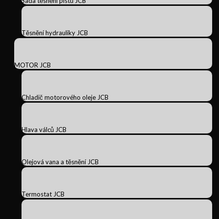
Sada těsnění pístů JCB
Těsnění hydrauliky JCB
MOTOR JCB
Chladič motorového oleje JCB
Hlava válců JCB
Olejová vana a těsnění JCB
Termostat JCB