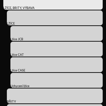
LŽÍCE, BRITY, VÝBAVA
LŽÍCE
Lžíce JCB
Lžíce CAT
Lžíce CASE
Uchycení lžíce
BŘITY