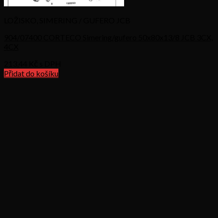
LOŽISKO, SIMERING / GUFERO JCB
904/07400 CORTECO Simering/gufero 50x80x13/8 JCB 3CX,
4CX
213,44
Kč s DPH
Přidat do košíku