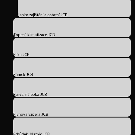
Lanko zajištění a ostatní JCB
Topení, klimatizace JCB
Klika JCB
Zámek JCB
Barva, nálepka JCB
Plynová vzpěra JCB
Schůdek, blatník JCB