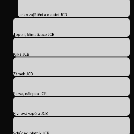
Lanko zajištění a ostatní JCB
Topení, klimatizace JCB
Klika JCB
Zámek JCB
Barva, nálepka JCB
Plynová vzpěra JCB
Schůdek, blatník JCB