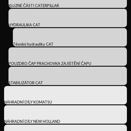
KLUZNÉ ČÁSTI CATERPILLAR
HYDRAULIKA CAT
Těsnění hydrauliky CAT
POUZDRO ČAP PRACHOVKA ZAJIŠTĚNÍ ČAPU
STABILIZÁTOR CAT
NÁHRADNÍ DÍLY KOMATSU
NÁHRADNÍ DÍLY NEW HOLLAND