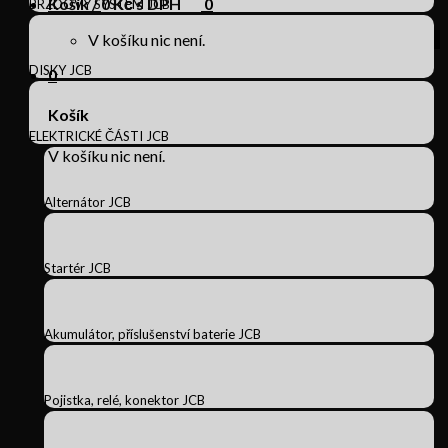
Košík /
0
Kč s DPH
0
BRZDOVÝ SYSTÉM JCB
V košíku nic není.
DISKY JCB
0
Košík
ELEKTRICKÉ ČÁSTI JCB
V košíku nic není.
Alternátor JCB
Startér JCB
Akumulátor, příslušenství baterie JCB
Pojistka, relé, konektor JCB