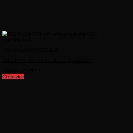
Není skladem
KABINA, KAROSERIE JCB
700/50114 BRITAX Maják s magnetem 12V
1524,60
Kč s DPH
Čtěte více