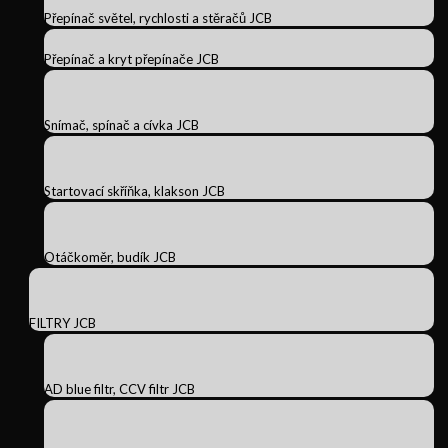
Přepínač světel, rychlosti a stěračů JCB
Přepínač a kryt přepínače JCB
Snímač, spínač a cívka JCB
Startovací skříňka, klakson JCB
Otáčkoměr, budík JCB
FILTRY JCB
AD blue filtr, CCV filtr JCB