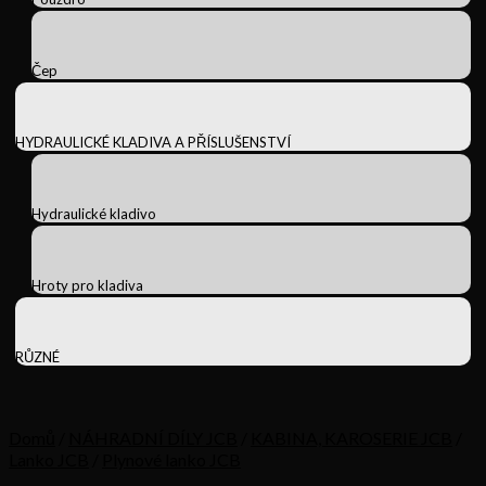
Čep
HYDRAULICKÉ KLADIVA A PŘÍSLUŠENSTVÍ
Hydraulické kladivo
Hroty pro kladiva
RŮZNÉ
Domů
/
NÁHRADNÍ DÍLY JCB
/
KABINA, KAROSERIE JCB
/
Lanko JCB
/
Plynové lanko JCB