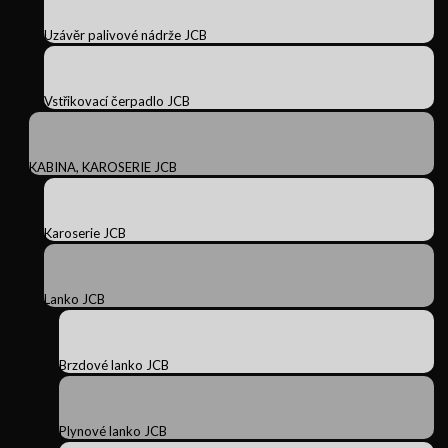
Uzávěr palivové nádrže JCB
Vstřikovací čerpadlo JCB
KABINA, KAROSERIE JCB
Karoserie JCB
Lanko JCB
Brzdové lanko JCB
Plynové lanko JCB