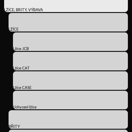
LŽÍCE, BRITY, VÝBAVA
LŽÍCE
Lžíce JCB
Lžíce CAT
Lžíce CASE
Uchycení lžíce
BŘITY