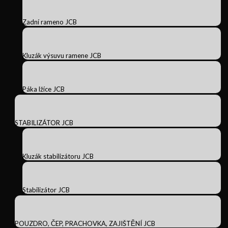
Zadní rameno JCB
Kluzák výsuvu ramene JCB
Páka lžíce JCB
STABILIZÁTOR JCB
Kluzák stabilizátoru JCB
Stabilizátor JCB
POUZDRO, ČEP, PRACHOVKA, ZAJIŠTĚNÍ JCB