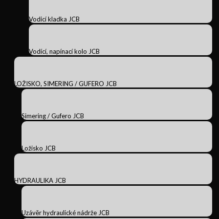
Vodicí kladka JCB
Vodící, napínací kolo JCB
LOŽISKO, SIMERING / GUFERO JCB
Simering / Gufero JCB
Ložisko JCB
HYDRAULIKA JCB
Uzávěr hydraulické nádrže JCB