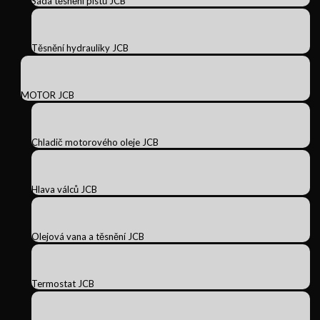
Sada těsnění pístů JCB
Těsnění hydrauliky JCB
MOTOR JCB
Chladič motorového oleje JCB
Hlava válců JCB
Olejová vana a těsnění JCB
Termostat JCB