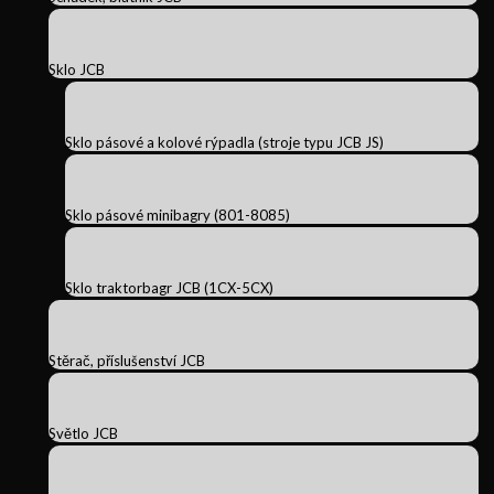
Sklo JCB
Sklo pásové a kolové rýpadla (stroje typu JCB JS)
Sklo pásové minibagry (801-8085)
Sklo traktorbagr JCB (1CX-5CX)
Stěrač, příslušenství JCB
Světlo JCB