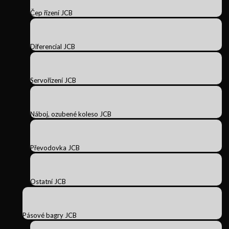
Čep řízení JCB
Diferencial JCB
Servořízení JCB
Náboj, ozubené koleso JCB
Převodovka JCB
Ostatní JCB
Pásové bagry JCB