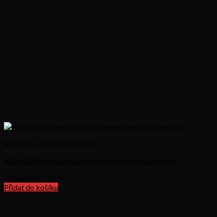
KABINA, KAROSERIE JCB
910/60106 lanko blokace ramene podkopu 3cx 4cx
1524,60
Kč s DPH
Přidat do košíku