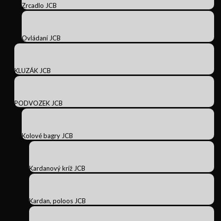
Zrcadlo JCB
Ovládaní JCB
KLUZÁK JCB
PODVOZEK JCB
Kolové bagry JCB
Kardanový kríž JCB
Kardan, poloos JCB